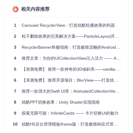
高度定制
：允许开发者自定义滑动方向、滑出效果、动画时
间、滑动阈值等多个参数。
相关内容推荐
兼容性好
：与 RecyclerView 完美结合，易于集成到现有项
目中。
1
Carousel RecyclerView：打造炫酷轮播效果的利器
性能优化
：支持硬件加速，提供流畅的用户体验。
活跃社区
：项目维护者鼓励用户提交 PR 和在 Issues 中提
2
粒子删除效果的完美解决方案——ParticleLayout开源项目推荐
问，确保问题能得到及时解决。
3
RecyclerBanner终极指南：打造极致流畅的Android轮播体验 🚀
看到这里，你是否对 ReSwipeCard 充满了兴趣？只需添加简
单的依赖并配置，即可在你的项目中体验这款强大的卡片滑动
库。立即尝试，让用户体验提升到新的层次！
4
推荐文章：为你的UICollectionView注入活力 —— AnimatedCollectionViewLayout
5
【亲测免费】 推荐一款神奇的3D倾斜库——vanilla-tilt.js
dependencies {

// 如果项目中没有使用RecyclerView
6
【亲测免费】 推荐开源项目：BlurView——打造炫酷模糊效果
    compile(
'lin.jerrylin0322.reswipecard:reswipecard:1.0
7
推荐一款强大的Swift UI库：AnimatedCollectionViewLayout
// 如果项目中已使用RecyclerView
    compile(
'lin.jerrylin0322.reswipecard:reswipecard:1.0
8
炫酷PPT切换效果：Unity Shader实现指南
        exclude 
module
: 
'recyclerview-v7'
    }

9
探索无限可能：InfiniteCards —— 卡片切换UI的魅力
10
炫酷H5后台管理模板iframe版：打造极致响应式管理界面
别忘了，在 GitHub 上给项目点个 Star 支持一下作者吧！
GitH