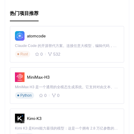
ub 地址
热门项目推荐
atomcode
Claude Code 的开源替代方案。连接任意大模型，编辑代码，运行命令，自动验证 — 全自动执行。用 Rust 构建，极致性能。 ｜ An open-source alternative to Claude Code. Connect any LLM, edit code, run commands, and verify changes — autonomously. Built in Rust for speed. Get Started
0
532
Rust
MiniMax-H3
MiniMax H3 是一个通用的全模态生成系统。它支持对由文本、图像、视频和音频组成的多模态上下文进行统一理解，并能生成分辨率高达 2K、时长可达 15 秒的带原生立体声音频的视频。得益于面向任务泛化的系统设计，H3 在预训练阶段就已具备广泛的多模态上下文理解与生成能力，能够出色地执行复杂的多模态指令。
0
0
Python
Kimi-K3
Kimi K3 是Kimi能力最强的模型：这是一个拥有 2.8 万亿参数的混合专家（MoE）模型，具备原生视觉理解能力，并支持 100 万 token 的上下文窗口。