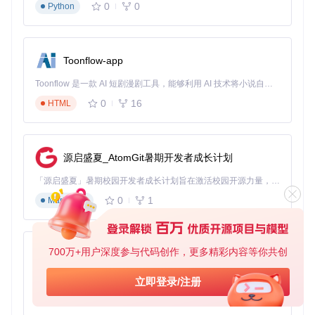
0
0
Python
Toonflow-app
Toonflow 是一款 AI 短剧漫剧工具，能够利用 AI 技术将小说自动转化为剧本，并结合 AI 生成的图片和视频，实现高效的短剧创作。借助 Toonflow，可以轻松完成从文字到影像的全流程，让短剧制作变得更加智能与便捷。
0
16
HTML
源启盛夏_AtomGit暑期开发者成长计划
「源启盛夏」暑期校园开发者成长计划旨在激活校园开源力量，通过积分激励、认证扶持、资源倾斜等形式，引导高校组织和开发者完成「入驻 — 建项目 — 做贡献 — 获认证 — 得资源」的完整闭环。无论你是想带领社团入驻平台的组织者，还是希望用代码贡献证明自己的开发者，都能在这里找到属于你的成长路径。
0
1
Markdown
700万+用户深度参与代码创作，更多精彩内容等你共创
AionUi
免费、本地、开源的 24/7 全天候 Cowork 应用，以及适用于 Gemini CLI、Claude Code、Codex、OpenCode、Qwen Code、Goose CLI、Auggie 等的 OpenClaw | 🌟 喜欢就点star吧
立即登录/注册
0
6
TypeScript