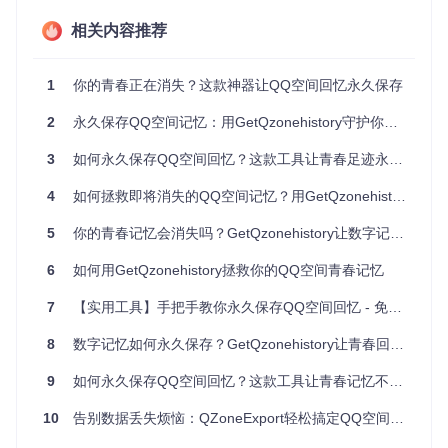
井有条
相关内容推荐
高清图片保存
：自动下载说说中的所有图片，保留原始画质
多格式导出
：支持Excel和HTML两种格式，满足不同使用
需求
1
你的青春正在消失？这款神器让QQ空间回忆永久保存
进度实时监控
：清晰展示备份进度，让你对整个过程了如指
掌
2
永久保存QQ空间记忆：用GetQzonehistory守护你的数字青春
零基础也能上手的备份教程
3
如何永久保存QQ空间回忆？这款工具让青春足迹永不褪色
环境准备步骤
4
如何拯救即将消失的QQ空间记忆？用GetQzonehistory一键永久保存青春足迹
首先克隆项目到本地
5
你的青春记忆会消失吗？GetQzonehistory让数字记忆永久保存
6
如何用GetQzonehistory拯救你的QQ空间青春记忆
git 
clone
7
【实用工具】手把手教你永久保存QQ空间回忆 - 免费导出所有历史说说
进入项目目录
8
数字记忆如何永久保存？GetQzonehistory让青春回忆不再消失
cd
9
如何永久保存QQ空间回忆？这款工具让青春记忆不褪色
创建并激活虚拟环境（推荐使用虚拟环境确保系统环境干
10
告别数据丢失烦恼：QZoneExport轻松搞定QQ空间数据备份
净）