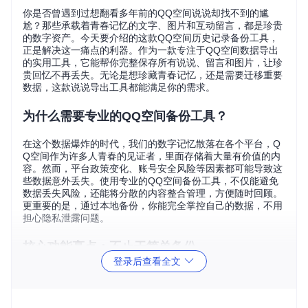
你是否曾遇到过想翻看多年前的QQ空间说说却找不到的尴
尬？那些承载着青春记忆的文字、图片和互动留言，都是珍贵
的数字资产。今天要介绍的这款QQ空间历史记录备份工具，
正是解决这一痛点的利器。作为一款专注于QQ空间数据导出
的实用工具，它能帮你完整保存所有说说、留言和图片，让珍
贵回忆不再丢失。无论是想珍藏青春记忆，还是需要迁移重要
数据，这款说说导出工具都能满足你的需求。
为什么需要专业的QQ空间备份工具？
在这个数据爆炸的时代，我们的数字记忆散落在各个平台，Q
Q空间作为许多人青春的见证者，里面存储着大量有价值的内
容。然而，平台政策变化、账号安全风险等因素都可能导致这
些数据意外丢失。使用专业的QQ空间备份工具，不仅能避免
数据丢失风险，还能将分散的内容整合管理，方便随时回顾。
更重要的是，通过本地备份，你能完全掌控自己的数据，不用
担心隐私泄露问题。
核心功能亮点：不止于简单备份
登录后查看全文
全内容抓取
：自动获取所有可见的说说、转发内容和留言，
不留任何遗漏
智能分类整理
：按发布时间和内容类型自动分类，让数据井