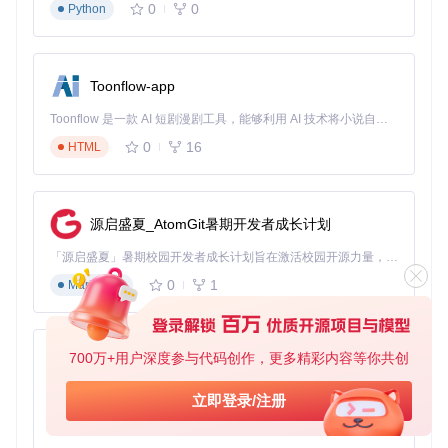
0
0
Python
等待程序完成备份，所有数据将保存在项目目录下的outpu
t文件夹中
Toonflow-app
数据导出方法：多种格式任你选
Toonflow 是一款 AI 短剧漫剧工具，能够利用 AI 技术将小说自动转化为剧本，并结合 AI 生成的图片和视频，实现高效的短剧创作。借助 Toonflow，可以轻松完成从文字到影像的全流程，让短剧制作变得更加智能与便捷。
该工具提供两种主要的数据导出格式，满足不同场景需求：
0
16
HTML
Excel格式
：适合数据分析和编辑，所有内容按表格形式组
织，便于筛选和搜索
HTML格式
：生成与QQ空间界面相似的网页，保留原始排
源启盛夏_AtomGit暑期开发者成长计划
版和样式，带来原汁原味的浏览体验
「源启盛夏」暑期校园开发者成长计划旨在激活校园开源力量，通过积分激励、认证扶持、资源倾斜等形式，引导高校组织和开发者完成「入驻 — 建项目 — 做贡献 — 获认证 — 得资源」的完整闭环。无论你是想带领社团入驻平台的组织者，还是希望用代码贡献证明自己的开发者，都能在这里找到属于你的成长路径。
真实场景案例：这些人已经在用了
0
1
Markdown
案例一：毕业季数据珍藏
即将毕业的小林想要永久保存大学四年的QQ空间记忆，使用
700万+用户深度参与代码创作，更多精彩内容等你共创
AionUi
该工具将所有说说和图片备份到本地，不仅制作成了电子纪念
册，还通过Excel分析了自己四年来的社交足迹，成为一份特
免费、本地、开源的 24/7 全天候 Cowork 应用，以及适用于 Gemini CLI、Claude Code、Codex、OpenCode、Qwen Code、Goose CLI、Auggie 等的 OpenClaw | 🌟 喜欢就点star吧
别的毕业礼物。
立即登录/注册
0
6
TypeScript
案例二：数据迁移准备