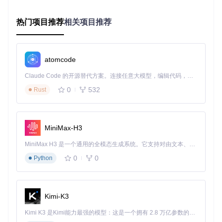
# 创建虚拟环境
热门项目推荐
相关项目推荐
python -m venv myenv

# Linux/macOS激活虚拟环境
source
 myenv/bin/activate

atomcode
# Windows激活虚拟环境
Claude Code 的开源替代方案。连接任意大模型，编辑代码，运行命令，自动验证 — 全自动执行。用 Rust 构建，极致性能。 ｜ An open-source alternative to Claude Code. Connect any LLM, edit code, run commands, and verify changes — autonomously. Built in Rust for speed. Get Started
0
532
Rust
安装所需依赖
MiniMax-H3
开始备份操作
MiniMax H3 是一个通用的全模态生成系统。它支持对由文本、图像、视频和音频组成的多模态上下文进行统一理解，并能生成分辨率高达 2K、时长可达 15 秒的带原生立体声音频的视频。得益于面向任务泛化的系统设计，H3 在预训练阶段就已具备广泛的多模态上下文理解与生成能力，能够出色地执行复杂的多模态指令。
运行主程序
0
0
Python
Kimi-K3
根据提示完成QQ空间登录验证
Kimi K3 是Kimi能力最强的模型：这是一个拥有 2.8 万亿参数的混合专家（MoE）模型，具备原生视觉理解能力，并支持 100 万 token 的上下文窗口。
选择需要备份的内容类型（说说、留言、转发等）