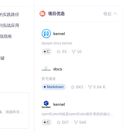
项目优选
orks）确保输出
收起
用的实践路径
理到坐标生成的
值到实战应用
kernel
实战指南
deepin linux kernel
约束；对于小
33
16
C
突破
docs
暂无描述
843
5.64 K
Markdown
fy（宏基因组数
索引构建。
kernel
py
提取物理化学
率（>30%）评
MiniMax H3 是一个通用的全模态生成系统。它支持对由文本、图像、视频和音频组成的多模态上下文进行统一理解，并能生成分辨率高达 2K、时长可达 15 秒的带原生立体声音频的视频。得益于面向任务泛化的系统设计，H3 在预训练阶段就已具备广泛的多模态上下文理解与生成能力，能够出色地执行复杂的多模态指令。
openEuler内核是openEuler操作系统的核心，既是系统性能与稳定性的基石，也是连接处理器、设备与服务的桥梁。
507
540
C
，
multimer
用