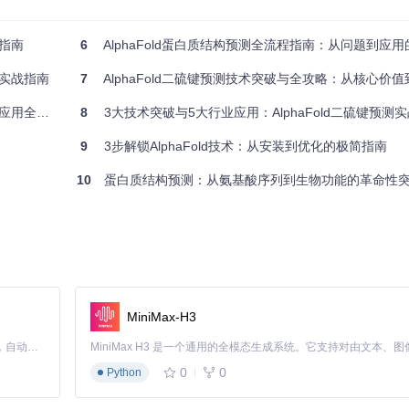
化为原子坐标。它通过等变神经网络（Equivariant Neural Netw
栈指南
6
AlphaFold蛋白质结构预测全流程指南：从问题到应
预测误差。这一过程在
alphafold/model/folding.py
中实现，包含从特征处
析实战指南
7
AlphaFold二硫键预测技术突破与全攻略：从核心价
用全解析
8
3大技术突破与5大行业应用：AlphaFold二硫键预测
为实验结构，蓝色为计算预测，GDT分数显示两者高度一致性
9
3步解锁AlphaFold技术：从安装到优化的极简指南
键超参数设置，建议根据蛋白质类型调整：对于膜蛋白，可增加跨膜区域
.py
验证配置有效性。
10
蛋白质结构预测：从氨基酸序列到生物功能的革命性
明确的输入输出和质量控制节点，确保结果的可靠性与可重复性。
为纯文本FASTA格式，数据库则包括UniRef90（进化信息）、MGni
oad_all_data.sh
脚本统一获取，该脚本会自动处理数据库格式转换与
MiniMax-H3
和HHblits工具构建MSA，然后通过
alphafold/data/feature_processing.
精度，建议通过检查MSA深度（理想情况下>1000条序列）和模板覆盖
Claude Code 的开源替代方案。连接任意大模型，编辑代码，运行命令，自动验证 — 全自动执行。用 Rust 构建，极致性能。 ｜ An open-source alternative to Claude Code. Connect any LLM, edit code, run commands, and verify changes — autonomously. Built in Rust for speed. Get Started
0
0
Python
可通过
--model_preset
参数选择模型类型：
monomer
适用于单链蛋白质
结果用于后续集成分析。