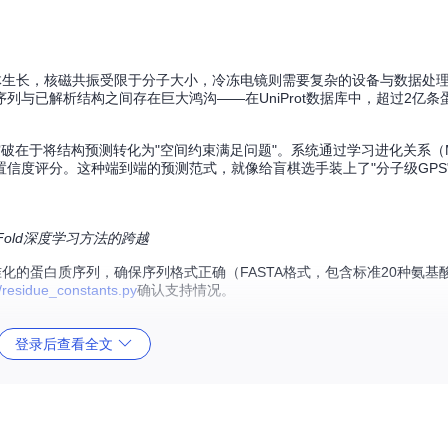
体生长，核磁共振受限于分子大小，冷冻电镜则需要复杂的设备与数据处
与已解析结构之间存在巨大鸿沟——在UniProt数据库中，超过2亿条
心突破在于将结构预测转化为"空间约束满足问题"。系统通过学习进化关系（
信度评分。这种端到端的预测范式，就像给盲棋选手装上了"分子级GPS
old深度学习方法的跨越
标准化的蛋白质序列，确保序列格式正确（FASTA格式，包含标准20种氨
residue_constants.py
确认支持情况。
登录后查看全文
心模块：Evoformer和结构模块。Evoformer负责处理多序列比对数
迭代优化生成最终结构。
序列（MSA）中的保守模式，推断氨基酸之间的空间约束关系。它采用创新
用，这种多尺度分析能力是传统方法无法比拟的。相关实现可参考
alphafol