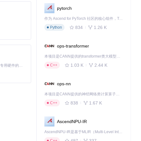
pytorch
物理参数。精修
作为 Ascend for PyTorch 社区的核心组件，TorchNPU 是昇腾专为 PyTorch 打造的深度学习适配插件，使 PyTorch 框架能够直接调用昇腾 NPU，为开发者提供昇腾 AI 处理器的超强算力。
则显示残基对之
834
1.26 K
Python
ops-transformer
。
本项目是CANN提供的transformer类大模型算子库，实现网络在NPU上加速计算。
1.03 K
2.44 K
C++
基于Python的Xiaozhi AI，适用于想要完整Xiaozhi体验而无需拥有专用硬件的用户。
体（GPCR）
ommon/protein.p
ops-nn
变的致病性。建议
本项目是CANN提供的神经网络类计算算子库，实现网络在NPU上加速计算。
838
1.67 K
C++
合
alphafold/mode
AscendNPU-IR
20次）。预测完
AscendNPU-IR是基于MLIR（Multi-Level Intermediate Representation）构建的，面向昇腾亲和算子编译时使用的中间表示，提供昇腾完备表达能力，通过编译优化提升昇腾AI处理器计算效率，支持通过生态框架使能昇腾AI处理器与深度调优
着模型的持续优化
497
337
C++