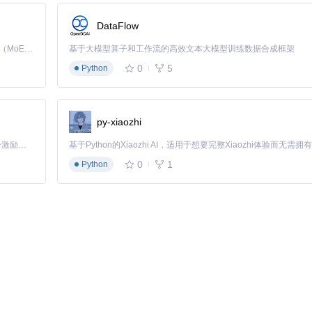
ax.py
实现了这一过程，能够减轻预测结构中的空间冲突，优化键长键角等
DataFlow
Kimi K3 是Kimi能力最强的模型：这是一个拥有 2.8 万亿参数的混合专家（MoE）模型，具备原生视觉理解能力，并支持 100 万 token 的上下文窗口。
基于大模型算子和工作流的高效文本大模型训练数据合成框架
0-100）反映每个残基的预测可靠性，>90表示高置信度区域；PAE矩阵
0
5
ld/common/confidence.py
中的函数计算获取。
Python
py-xiaozhi
多个研究领域催生创新应用，从基础生物学研究到药物开发都展现出巨大潜力
「源启盛夏」暑期校园开发者成长计划旨在激活校园开源力量，通过积分激励、认证扶持、资源倾斜等形式，引导高校组织和开发者完成「入驻 — 建项目 — 做贡献 — 获认证 — 得资源」的完整闭环。无论你是想带领社团入驻平台的组织者，还是希望用代码贡献证明自己的开发者，都能在这里找到属于你的成长路径。
面特征，研究人员可识别潜在的小分子结合口袋。例如，在G蛋白偶联受
性配体提供了关键信息。实际操作中，可结合PyMOL等工具分析
alphafold/c
0
1
Python
稳定性的影响。通过比较野生型与突变体结构的能量差异，可评估疾病相关突
SD值量化结构扰动。
于预测结构进行理性设计，如改造酶活性位点提高催化效率。这一过程需要结
稳。
ultimer.py
模块，并通过
--num_recycle
参数增加迭代次数（推荐10-
域PAE<5Å的结果。
式。从解析未知蛋白功能到设计新型生物催化剂，其应用边界正不断扩展。随