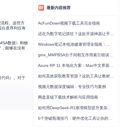
最新内容推荐
理流程。这些方
AcFunDown视频下载工具完全指南
蛋白质序列仅有
还在为数字笔记抓狂？这款开源神器让手写批注效率提升300%
MSA数据）和物
Windows笔记本电池健康管理全指南：从根源解决电池损耗问题
"，能够在没有
gmx_MMPBSA分子间相互作用索引错误的深度诊断与解决
Axure RP 11 本地化方案：Mac中文界面优化与原型设计工具汉化全指南
如何高效获取教育资源？这款工具让教材下载效率提升80%
基酸代码）。对于
视频元数据深度编辑：专业技巧与案例
网盘直链下载技术解析与应用指南
据，通过注意力机
如何用DeepSeek-R1推理模型提升复杂任务解决能力：完整指南
5个突破瓶颈技巧：硬件优化工具让你的电脑性能提升30%
的"三角注意
d/model/module