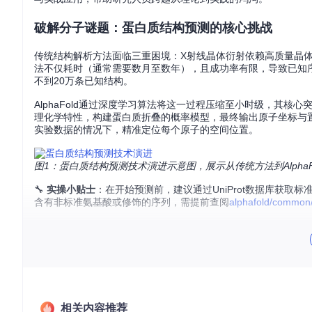
破解分子谜题：蛋白质结构预测的核心挑战
传统结构解析方法面临三重困境：X射线晶体衍射依赖高质量晶
法不仅耗时（通常需要数月至数年），且成功率有限，导致已知序列
不到20万条已知结构。
AlphaFold通过深度学习算法将这一过程压缩至小时级，其核
理化学特性，构建蛋白质折叠的概率模型，最终输出原子坐标与置
实验数据的情况下，精准定位每个原子的空间位置。
图1：蛋白质结构预测技术演进示意图，展示从传统方法到AlphaF
🔧
实操小贴士
：在开始预测前，建议通过UniProt数据库获取
含有非标准氨基酸或修饰的序列，需提前查阅
alphafold/common/
深度学习解决方案：AlphaFold的算法架构解析
AlphaFold的预测能力源于其创新的神经网络架构，主要包含两大核
制捕捉进化关联；结构模块则将这些关联转化为三维坐标，通过
Evoformer模块
：这一模块如同"分子考古学家"，通过分析同源
力"机制，不仅关注直接相邻的氨基酸对，还能捕捉远程相互作
相关内容推荐