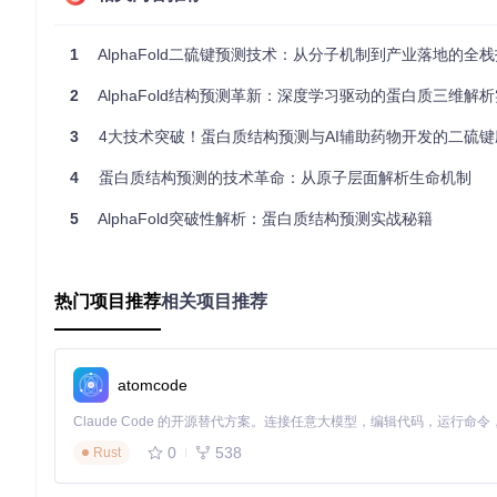
s.py
中的EvoformerBlock类。
结构模块
：在获取进化约束后，结构模块如同"分子建筑师"，将这些约束转
1
AlphaFold二硫键预测技术：从分子机制到产业落地的全
结构满足物理对称性，同时使用梯度下降优化原子位置，最小化
完整流程。
2
AlphaFold结构预测革新：深度学习驱动的蛋白质三维解
3
4大技术突破！蛋白质结构预测与AI辅助药物开发的二硫键应
图2：AlphaFold在CASP14竞赛中的预测结果对比，绿色
4
蛋白质结构预测的技术革命：从原子层面解析生命机制
🔧
实操小贴士
：模型配置文件
alphafold/model/config.py
包含关
肽，可降低MSA深度要求。修改后需通过
run_alphafold_test
5
AlphaFold突破性解析：蛋白质结构预测实战秘籍
从序列到结构：完整预测流程与验证方法
AlphaFold的预测流程可分为四个关键阶段，每个阶段都有
热门项目推荐
相关项目推荐
数据准备阶段
需要两类核心资源：目标序列与参考数据库。序列文件应
据）和PDB（模板结构）。建议通过项目提供的
scripts/downl
atomcode
特征提取阶段
是连接序列与模型的桥梁。系统首先使用Jackhmmer
特征（如二级结构倾向、溶剂可及性）。这一步的质量直接影响预测
估输入质量。
0
538
Rust
模型推理阶段
启动神经网络预测。运行
run_alphafold.py
时，
于蛋白质复合物。推理过程会生成5个候选结构，建议保留所有