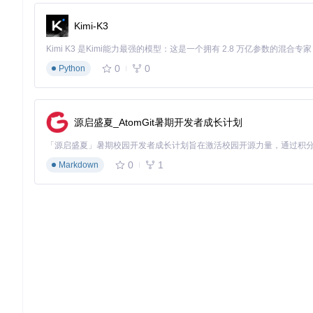
结果优化阶段
通过Amber力场进行结构精修。
alphafold/relax/rel
Kimi-K3
前后的结构对比可通过RMSD值评估，通常应小于1Å。
🔧
实操小贴士
：预测结果的置信度评估至关重要。pLDDT分数（
0
0
间的位置误差，可用于识别结构域边界。这些指标可通过
alphafo
Python
超越结构预测：AlphaFold的多元化应用场景
源启盛夏_AtomGit暑期开发者成长计划
AlphaFold的价值远不止于生成结构坐标，其预测结果正在
药物靶点发现
是最具前景的应用方向之一。通过分析预测结构的表
结构中，AlphaFold准确预测了跨膜区域构象，为设计高特异
0
1
Markdown
y
输出的PDB文件，识别口袋残基并进行虚拟筛选。
突变效应分析
方面，AlphaFold能够预测单点突变对蛋白质
使用
--mutations
参数运行预测，并通过pLDDT分数变化和RM
蛋白质设计
领域也因AlphaFold而加速发展。研究人员可基
l/all_atom.py
中的原子级模型，确保设计的突变不会导致结构失
🔧
实操小贴士
：对于多亚基复合物预测，建议使用
pipeline_m
成后，使用PAE矩阵评估亚基间相互作用的可靠性，优先选择界面区
AlphaFold不仅是结构预测工具，更是生命科学研究的新范