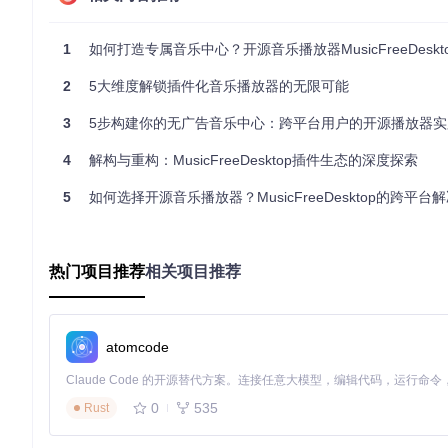
特色场景插件：满足个性化需求
1
如何打造专属音乐中心？开源音乐播放器MusicFreeDesktop全场
本地音乐管理插件
2
5大维度解锁插件化音乐播放器的无限可能
适用人群：音乐收藏爱好者、本地文件管理用户
为什么选择：智能扫描本地音乐文件，自动匹配歌词与专辑封面
3
5步构建你的无广告音乐中心：跨平台用户的开源播放器实
电台音乐插件
适用人群：背景音乐需求者、音乐探索者
4
解构与重构：MusicFreeDesktop插件生态的深度探索
为什么选择：集成国内外知名音乐电台，支持按风格、场景、语
5
如何选择开源音乐播放器？MusicFreeDesktop的跨平台解决方案与插件
YouTube音乐插件
适用人群：音乐视频爱好者、MV收藏者
为什么选择：支持音乐视频播放与后台音频模式，可提取音频文
热门项目推荐
相关项目推荐
个性化工具插件：打造专属体验
自定义主题插件
适用人群：视觉体验追求者、夜间模式用户
atomcode
为什么选择：提供丰富的皮肤与色彩方案，支持自定义界面布局
0
535
Rust
音质增强插件
适用人群：音频发烧友、高保真设备用户