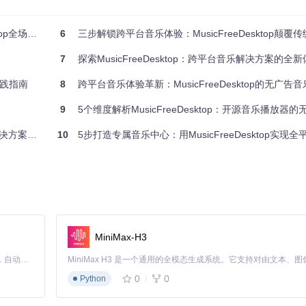
景应用指南
6
三步解锁跨平台音乐体验：MusicFreeDesktop颠覆传
7
探索MusicFreeDesktop：跨平台音乐解决方案的全
，支持多种音频格式解码。
践指南
8
跨平台音乐体验革新：MusicFreeDesktop的无广告
9
5个维度解析MusicFreeDesktop：开源音乐播放器
言分类收听，提供定时关闭功能。
化优势解析
10
5步打造专属音乐中心：用MusicFreeDesktop实现
件进行本地缓存。
MiniMax-H3
，满足不同使用场景的视觉需求。
Claude Code 的开源替代方案。连接任意大模型，编辑代码，运行命令，自动验证 — 全自动执行。用 Rust 构建，极致性能。 ｜ An open-source alternative to Claude Code. Connect any LLM, edit code, run commands, and verify changes — autonomously. Built in Rust for speed. Get Started
0
0
Python