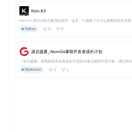
为什么选择：提供均衡器与音效调节，支持无损音频输出，针对
Kimi-K3
深度指南：插件系统的高效应用
插件安装与管理
0
0
Python
MusicFreeDesktop提供三种插件获取方式：通过内置插
禁用插件，查看插件更新日志，并管理插件权限。
音质设置与优化
源启盛夏_AtomGit暑期开发者成长计划
在播放器底部控制栏，点击"音质"按钮可展开设置面板，根据网
线播放时可启用"智能音质切换"，自动根据网络速度调整码率。
0
1
Markdown
插件数据管理
通过"设置-高级-数据管理"，用户可单独备份/清除特定插件的
时快速恢复。
进阶玩法：释放插件组合潜力
跨插件协作技巧