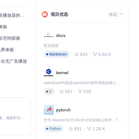
项目优选
收起
统播放器的秘密
新体验
docs
音乐空间探索
暂无描述
的无界体验
843
5.64 K
Markdown
全平台无广告播放
kernel
openEuler内核是openEuler操作系统的核心，既是系统性能与稳定性的基石，也是连接处理器、设备与服务的桥梁。
507
539
C
pytorch
MiniMax H3 是一个通用的全模态生成系统。它支持对由文本、图像、视频和音频组成的多模态上下文进行统一理解，并能生成分辨率高达 2K、时长可达 15 秒的带原生立体声音频的视频。得益于面向任务泛化的系统设计，H3 在预训练阶段就已具备广泛的多模态上下文理解与生成能力，能够出色地执行复杂的多模态指令。
作为 Ascend for PyTorch 社区的核心组件，TorchNPU 是昇腾专为 PyTorch 打造的深度学习适配插件，使 PyTorch 框架能够直接调用昇腾 NPU，为开发者提供昇腾 AI 处理器的超强算力。
831
1.26 K
Python