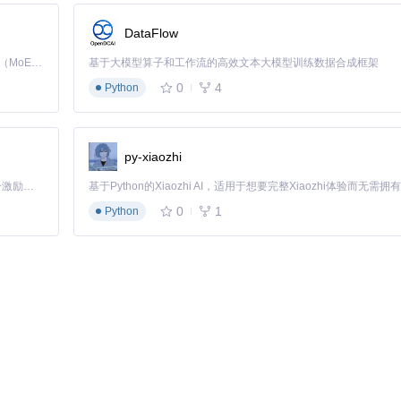
不同耳机型号优化音质表现。
DataFlow
Kimi K3 是Kimi能力最强的模型：这是一个拥有 2.8 万亿参数的混合专家（MoE）模型，具备原生视觉理解能力，并支持 100 万 token 的上下文窗口。
基于大模型算子和工作流的高效文本大模型训练数据合成框架
0
4
Python
件商店搜索安装、手动导入本地插件包、订阅第三方插件源。在"插件管理"界面，
py-xiaozhi
络状况选择合适的音质等级。对于本地音乐，建议开启"音频增强"选项以
「源启盛夏」暑期校园开发者成长计划旨在激活校园开源力量，通过积分激励、认证扶持、资源倾斜等形式，引导高校组织和开发者完成「入驻 — 建项目 — 做贡献 — 获认证 — 得资源」的完整闭环。无论你是想带领社团入驻平台的组织者，还是希望用代码贡献证明自己的开发者，都能在这里找到属于你的成长路径。
0
1
Python
缓存与配置。对于重要的歌单数据，建议定期导出为JSON文件，以便在重