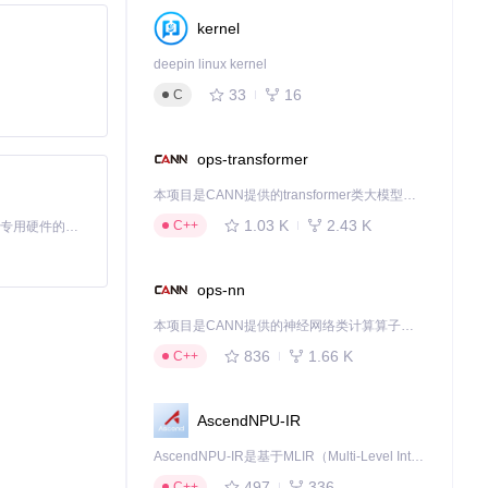
kernel
deepin linux kernel
33
16
C
用户可一键启用/
ops-transformer
本项目是CANN提供的transformer类大模型算子库，实现网络在NPU上加速计算。
提升播放效果；在
1.03 K
2.43 K
C++
基于Python的Xiaozhi AI，适用于想要完整Xiaozhi体验而无需拥有专用硬件的用户。
ops-nn
本项目是CANN提供的神经网络类计算算子库，实现网络在NPU上加速计算。
装系统或更换设备
836
1.66 K
C++
AscendNPU-IR
AscendNPU-IR是基于MLIR（Multi-Level Intermediate Representation）构建的，面向昇腾亲和算子编译时使用的中间表示，提供昇腾完备表达能力，通过编译优化提升昇腾AI处理器计算效率，支持通过生态框架使能昇腾AI处理器与深度调优
497
336
C++