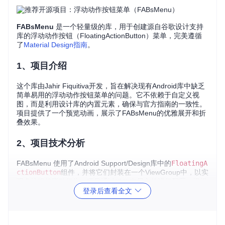
FABsMenu
是一个轻量级的库，用于创建源自谷歌设计支持
库的浮动动作按钮（FloatingActionButton）菜单，完美遵循
了
Material Design指南
。
1、项目介绍
这个库由Jahir Fiquitiva开发，旨在解决现有Android库中缺乏
简单易用的浮动动作按钮菜单的问题。它不依赖于自定义视
图，而是利用设计库的内置元素，确保与官方指南的一致性。
项目提供了一个预览动画，展示了FABsMenu的优雅展开和折
叠效果。
2、项目技术分析
FABsMenu 使用了Android Support/Design库中的
FloatingA
ctionButton
组件，并将它们封装在一个ViewGroup中，以实
现多按钮的联动行为。项目通过XML布局文件进行配置，提供
了丰富的属性来定制菜单的颜色、大小、标签位置等。此外，
登录后查看全文
还支持在代码中动态添加或移除按钮，以及与RecyclerView的
交互，自动隐藏显示。