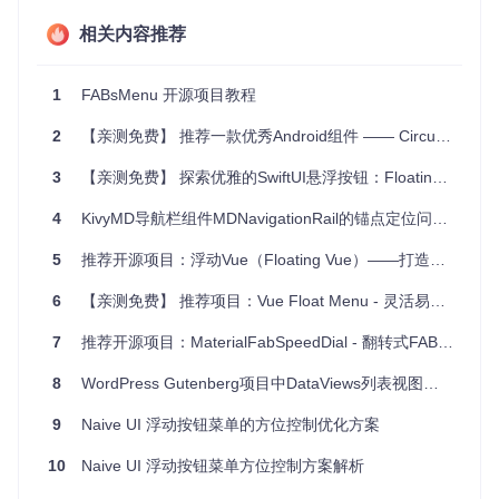
3、项目及技术应用场景
相关内容推荐
应用导航
- 在主屏幕或者列表页面底部提供多种操作选项。
快速设置
- 提供一键式功能切换，如Wi-Fi、蓝牙等。
1
FABsMenu 开源项目教程
数据筛选
- 在搜索结果页展示多种筛选条件。
2
【亲测免费】 推荐一款优秀Android组件 —— CircularFloatingActionMenu
4、项目特点
3
【亲测免费】 探索优雅的SwiftUI悬浮按钮：FloatingButton
易于集成
- 只需添加JitPack仓库并引入依赖即可快速使
用。
4
KivyMD导航栏组件MDNavigationRail的锚点定位问题解析
高度可定制化
- 支持自定义按钮颜色、大小、标签文本和
5
推荐开源项目：浮动Vue（Floating Vue）——打造轻巧高效的提示与下拉菜单解决方案
位置等。
事件监听
- 提供菜单点击、展开和折叠的回调事件。
6
【亲测免费】 推荐项目：Vue Float Menu - 灵活易用的悬浮菜单组件
兼容性好
- API 14及以上的设备均可运行，适配广泛。
源码开放
- 开源项目，允许开发者自由修改和贡献。
7
推荐开源项目：MaterialFabSpeedDial - 翻转式FAB的优雅实现
如果你正在寻找一个符合Material Design规范，且易于使用的
8
WordPress Gutenberg项目中DataViews列表视图的悬浮菜单布局问题分析
浮动动作按钮菜单解决方案，FABsMenu无疑是一个值得尝试
的选择。
9
Naive UI 浮动按钮菜单的方位控制优化方案
为了支持作者的工作，请不要忘了给予星星、fork或者关注其
个人项目。另外，如果需要一个更活跃更新的类似库，可以查
10
Naive UI 浮动按钮菜单方位控制方案解析
看@leinardi 的
FloatingActionSpeedDial
。