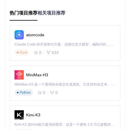
立即在你的下一个项目中试试FABsMenu吧，让用户体验升
级，提升你的应用程序设计感！
热门项目推荐
相关项目推荐
// 添加JitPack仓库
allprojects
 {

atomcode
repositories
 {

        maven { url 
'https://jitpack.io'
 }

Claude Code 的开源替代方案。连接任意大模型，编辑代码，运行命令，自动验证 — 全自动执行。用 Rust 构建，极致性能。 ｜ An open-source alternative to Claude Code. Connect any LLM, edit code, run commands, and verify changes — autonomously. Built in Rust for speed. Get Started
    }

}

0
533
Rust
// 引入依赖
dependencies
 {

    implementation 
'me.jahirfiquitiva:FABsMenu:{latest ve
MiniMax-H3
MiniMax H3 是一个通用的全模态生成系统。它支持对由文本、图像、视频和音频组成的多模态上下文进行统一理解，并能生成分辨率高达 2K、时长可达 15 秒的带原生立体声音频的视频。得益于面向任务泛化的系统设计，H3 在预训练阶段就已具备广泛的多模态上下文理解与生成能力，能够出色地执行复杂的多模态指令。
准备好拥抱更美的设计了吗？FABsMenu正等待着你！
0
0
Python
FABsMenu
下载源代码
Kimi-K3
A simple library to use a menu of FloatingActionButtons from Design Support Library that follow Material Design Guidelines
Kimi K3 是Kimi能力最强的模型：这是一个拥有 2.8 万亿参数的混合专家（MoE）模型，具备原生视觉理解能力，并支持 100 万 token 的上下文窗口。
项目地址：