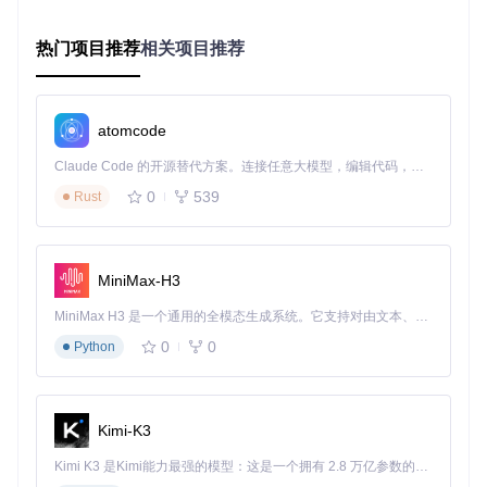
2. 获取项目代码
热门项目推荐
相关项目推荐
🟢 克隆官方仓库到本地：
atomcode
git 
clone
cd
Claude Code 的开源替代方案。连接任意大模型，编辑代码，运行命令，自动验证 — 全自动执行。用 Rust 构建，极致性能。 ｜ An open-source alternative to Claude Code. Connect any LLM, edit code, run commands, and verify changes — autonomously. Built in Rust for speed. Get Started
3. 安装项目依赖
0
539
Rust
🟢 执行安装命令，构建完整开发环境：
MiniMax-H3
# 安装npm依赖
npm install

MiniMax H3 是一个通用的全模态生成系统。它支持对由文本、图像、视频和音频组成的多模态上下文进行统一理解，并能生成分辨率高达 2K、时长可达 15 秒的带原生立体声音频的视频。得益于面向任务泛化的系统设计，H3 在预训练阶段就已具备广泛的多模态上下文理解与生成能力，能够出色地执行复杂的多模态指令。
# 构建TypeScript源码
0
0
Python
🔴 注意：如果遇到依赖冲突，可尝试使用
npm install --l
egacy-peer-deps
命令解决兼容性问题
Kimi-K3
完成上述步骤后，我们可以看到完整的文言编程开发界面，左
Kimi K3 是Kimi能力最强的模型：这是一个拥有 2.8 万亿参数的混合专家（MoE）模型，具备原生视觉理解能力，并支持 100 万 token 的上下文窗口。
侧为文言文代码编辑区，中间为编译后的目标代码，下方是执