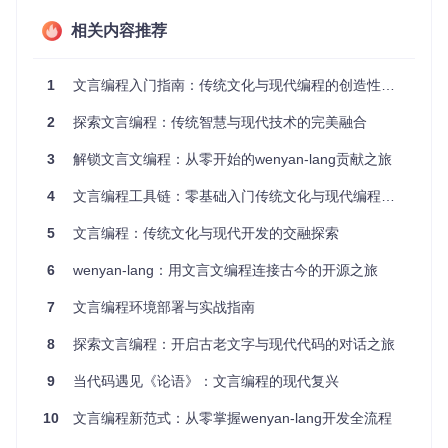
代码组
相关内容推荐
典籍式章节结构
函数/类模块化
织
标准库
Math、Array等英文
算經、列經等典籍名称
1
文言编程入门指南：传统文化与现代编程的创造性融合
命名
命名
执行方
2
探索文言编程：传统智慧与现代技术的完美融合
先编译后执行
解释/编译执行
式
3
解锁文言文编程：从零开始的wenyan-lang贡献之旅
知识检查点：文言编程的编译器主要完成哪三个转换步骤？
4
文言编程工具链：零基础入门传统文化与现代编程的融合之道
二、环境部署：如何搭建完整的文言编程开发环
5
文言编程：传统文化与现代开发的交融探索
境？
6
wenyan-lang：用文言文编程连接古今的开源之旅
要开始使用文言编程，需要完成哪些准备工作？让我们通过三
7
文言编程环境部署与实战指南
个步骤搭建开发环境：
1. 安装基础依赖
8
探索文言编程：开启古老文字与现代代码的对话之旅
🟢 确保系统已安装Node.js（v14+）环境，这是运行文言编程
9
当代码遇见《论语》：文言编程的现代复兴
工具链的基础
10
文言编程新范式：从零掌握wenyan-lang开发全流程
# 检查Node.js版本