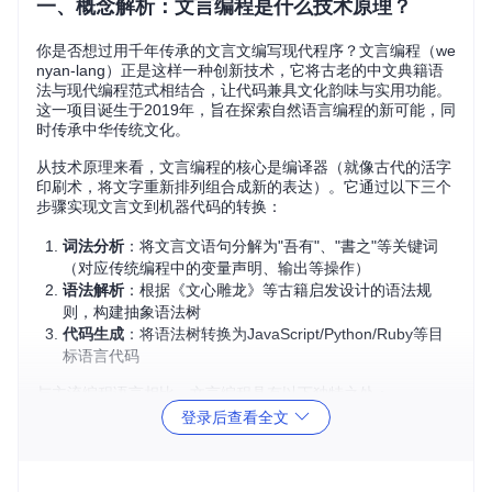
一、概念解析：文言编程是什么技术原理？
你是否想过用千年传承的文言文编写现代程序？文言编程（we
nyan-lang）正是这样一种创新技术，它将古老的中文典籍语
法与现代编程范式相结合，让代码兼具文化韵味与实用功能。
这一项目诞生于2019年，旨在探索自然语言编程的新可能，同
时传承中华传统文化。
从技术原理来看，文言编程的核心是编译器（就像古代的活字
印刷术，将文字重新排列组合成新的表达）。它通过以下三个
步骤实现文言文到机器代码的转换：
词法分析
：将文言文语句分解为"吾有"、"書之"等关键词
（对应传统编程中的变量声明、输出等操作）
语法解析
：根据《文心雕龙》等古籍启发设计的语法规
则，构建抽象语法树
代码生成
：将语法树转换为JavaScript/Python/Ruby等目
标语言代码
与主流编程语言相比，文言编程具有以下独特之处：
登录后查看全文
特性
文言编程
主流编程语言
语法风
仿古文言，如"吾有一
类英语语法，如"let
格
数曰三"
a = 3"