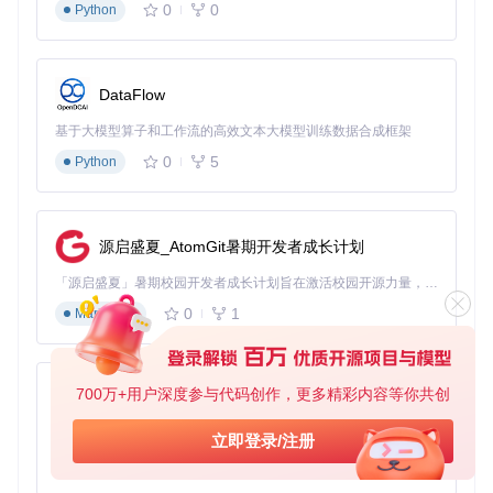
0
0
Python
行结果：
知识检查点：搭建文言编程环境的三个核心步骤是什么？
DataFlow
基于大模型算子和工作流的高效文本大模型训练数据合成框架
三、核心功能：文言编程工具链的功能矩阵
0
5
Python
文言编程提供了丰富的功能集，通过命令行工具可以实现代码
编译、执行、可视化等多种操作。以下是主要功能参数说明：
源启盛夏_AtomGit暑期开发者成长计划
应用场
参数
功能描述
使用示例
景
「源启盛夏」暑期校园开发者成长计划旨在激活校园开源力量，通过积分激励、认证扶持、资源倾斜等形式，引导高校组织和开发者完成「入驻 — 建项目 — 做贡献 — 获认证 — 得资源」的完整闭环。无论你是想带领社团入驻平台的组织者，还是希望用代码贡献证明自己的开发者，都能在这里找到属于你的成长路径。
编译文言
-c, --
生产环
npx wenyan -c examp
0
1
Markdown
代码为目
com
les/tree.wy
境部署
pile
标语言
指定目标
多语言
-l, --l
npx wenyan -l py ex
ang
语言
amples/pi.wy
开发
700万+用户深度参与代码创作，更多精彩内容等你共创
py-xiaozhi
快速测
-i, --i
启动交互
基于Python的Xiaozhi AI，适用于想要完整Xiaozhi体验而无需拥有专用硬件的用户。
立即登录/注册
试代码
ntera
npx wenyan -i
式REPL
ctive
片段
0
1
Python