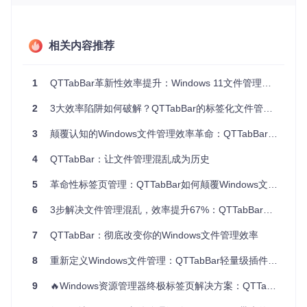
设计师：素材文件多且杂，管理混乱难查找
设计师的工作离不开大量的图片、素材、设计源文件等，这些
相关内容推荐
文件通常按项目、类型等进行分类存放。然而，传统的文件夹
管理方式使得打开多个素材文件夹后，任务栏被大量窗口占
据，想要快速找到特定的素材文件如同大海捞针。设计师在寻
1
QTTabBar革新性效率提升：Windows 11文件管理解决方案
找某个特定尺寸或格式的图片时，往往需要逐个窗口查看，极
大地影响了设计效率。
2
3大效率陷阱如何破解？QTTabBar的标签化文件管理革命
文档工作者：多版本文档管理难，易混淆
3
颠覆认知的Windows文件管理效率革命：QTTabBar如何重塑办公提效新范式
文档工作者经常需要处理多个版本的文档，如报告的初稿、修
改稿、终稿等。在传统的文件管理模式下，这些不同版本的文
4
QTTabBar：让文件管理混乱成为历史
档可能存放在不同的文件夹或窗口中，很容易出现混淆。当需
要对比不同版本的内容或查找某个特定版本时，需要在多个窗
5
革命性标签页管理：QTTabBar如何颠覆Windows文件管理体验
口中来回切换和查找，不仅浪费时间，还可能因为操作失误导
致文档版本错误。
6
3步解决文件管理混乱，效率提升67%：QTTabBar让Windows资源管理器飞起来
💡
实操小贴士
：针对不同用户角色的痛点，在使用QTTabBar
7
QTTabBar：彻底改变你的Windows文件管理效率
之前，可以先对自己的文件进行整理分类，建立清晰的文件夹
结构，为后续使用标签页管理做好准备。
8
重新定义Windows文件管理：QTTabBar轻量级插件方案的技术解析与实践指南
如何通过QTTabBar解决文件管理难题？
9
🔥Windows资源管理器终极标签页解决方案：QTTabBar完整使用指南
QTTabBar提供了一系列强大的功能，能够有效解决不同用户