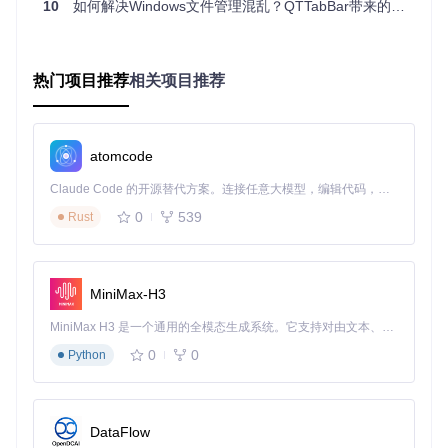
10
如何解决Windows文件管理混乱？QTTabBar带来的效率革命
在文件管理中遇到的问题，提升工作效率。
标签页管理：一个窗口搞定多文件夹浏览
热门项目推荐
相关项目推荐
QTTabBar的核心功能之一就是标签页管理，它允许用户在一
个资源管理器窗口中打开多个文件夹标签，就像在浏览器中打
开多个网页标签一样方便。
应用场景
：
atomcode
程序员多项目并行开发
：当同时进行多个项目开发时，程
Claude Code 的开源替代方案。连接任意大模型，编辑代码，运行命令，自动验证 — 全自动执行。用 Rust 构建，极致性能。 ｜ An open-source alternative to Claude Code. Connect any LLM, edit code, run commands, and verify changes — autonomously. Built in Rust for speed. Get Started
序员可以为每个项目创建一个标签页，在不同项目间切换
0
539
Rust
只需点击相应的标签，无需在多个窗口间来回切换，保持
开发思路的连贯性。
设计师素材分类查看
：设计师可以将不同类型的素材文件
夹（如图片、图标、模板等）分别在不同标签页中打开，
MiniMax-H3
需要哪种素材时，直接切换到对应的标签页即可，避免了
窗口混乱。
MiniMax H3 是一个通用的全模态生成系统。它支持对由文本、图像、视频和音频组成的多模态上下文进行统一理解，并能生成分辨率高达 2K、时长可达 15 秒的带原生立体声音频的视频。得益于面向任务泛化的系统设计，H3 在预训练阶段就已具备广泛的多模态上下文理解与生成能力，能够出色地执行复杂的多模态指令。
文档工作者多版本文档对比
：文档工作者可以将同一个文
0
0
Python
档的不同版本文件夹在不同标签页中打开，方便对比不同
版本的内容，快速找到修改之处。
DataFlow
图：QTTabBar标签页管理界面，展示了在一个窗口中打开多