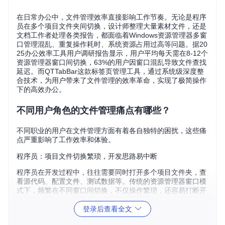
在日常办公中，文件管理效率直接影响工作节奏。无论是程序
员在多个项目文件夹间切换，设计师整理大量素材文件，还是
文档工作者处理各类报告，都面临着Windows资源管理器多窗
口管理混乱、重复操作耗时、系统资源占用过高等问题。据20
25办公效率工具用户调研报告显示，用户平均每天需在8-12个
资源管理器窗口间切换，63%的用户因窗口混乱导致文件查找
延迟。而QTTabBar这款标签页管理工具，通过系统级深度整
合技术，为用户带来了文件管理的效率革命，实现了极简操作
下的高效办公。
不同用户角色的文件管理痛点有哪些？
不同职业的用户在文件管理方面有着各自独特的困扰，这些痛
点严重影响了工作效率和体验。
程序员：项目文件切换繁琐，开发思路易中断
程序员在开发过程中，往往需要同时打开多个项目文件夹，查
看源代码、配置文件、测试数据等。传统的资源管理器窗口模
式下，频繁在不同窗口间切换，不仅操作繁琐，还容易打断开
发思路。例如，当需要在一个项目的不同模块文件夹间查找代
码时，多个窗口的切换会让程序员难以快速定位所需文件，平
登录后查看全文
均每次切换花费的时间约3-5秒，一天下来累计耗时可观。