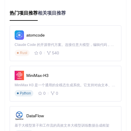
安全沙箱机制
：所有操作先在虚拟环境模拟执行，防止误操
作导致的数据丢失
模块化架构
：内置30+动作模块和20+过滤条件，支持Pytho
热门项目推荐
相关项目推荐
n脚本扩展无限可能
行动指南：3步开启智能文件管理
atomcode
安装Python 3.8+环境
Claude Code 的开源替代方案。连接任意大模型，编辑代码，运行命令，自动验证 — 全自动执行。用 Rust 构建，极致性能。 ｜ An open-source alternative to Claude Code. Connect any LLM, edit code, run commands, and verify changes — autonomously. Built in Rust for speed. Get Started
执行git clone https://gitcode.com/gh_mirrors/or/organize
0
540
Rust
编辑config.yaml创建首条规则
立即尝试这款重新定义文件管理体验的开源工具，让自动化为
你的数字生活带来秩序与效率。完整使用指南参见项目内
doc
s/index.md
文档，探索更多定制化可能性。
MiniMax-H3
MiniMax H3 是一个通用的全模态生成系统。它支持对由文本、图像、视频和音频组成的多模态上下文进行统一理解，并能生成分辨率高达 2K、时长可达 15 秒的带原生立体声音频的视频。得益于面向任务泛化的系统设计，H3 在预训练阶段就已具备广泛的多模态上下文理解与生成能力，能够出色地执行复杂的多模态指令。
0
0
Python
organize
下载源代码
The file management automation tool.
项目地址：
https://gitcode.com/gh_mirrors/or/organize
DataFlow
基于大模型算子和工作流的高效文本大模型训练数据合成框架