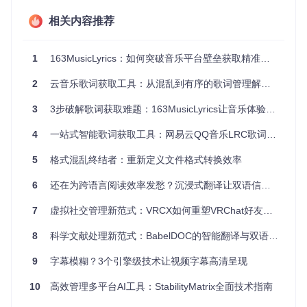
规则+移动动作；实际效果：节省80%的手动整理时间，避免
灵感被文件整理打断。
相关内容推荐
程序员：开发环境标准化
1
163MusicLyrics：如何突破音乐平台壁垒获取精准歌词的终极方案
当你提交代码时，它能自动按项目名称和日期备份配置文件，
确保不同设备开发环境一致。适用人群：全栈开发者、DevOp
2
云音乐歌词获取工具：从混乱到有序的歌词管理解决方案
s工程师；具体操作：设置文件创建时间过滤+复制动作；实际
效果：消除"在我电脑上能运行"的协作难题，配置同步时间从3
3
3步破解歌词获取难题：163MusicLyrics让音乐体验升维的终极方案
0分钟缩短至2分钟。
4
一站式智能歌词获取工具：网易云QQ音乐LRC歌词高效下载方案
学生：学习资料智能化分类
当你下载课程资料时，它能按课程名称自动分类PDF讲义和视
5
格式混乱终结者：重新定义文件格式转换效率
频教程，构建个人知识库。适用人群：大学生、终身学习者；
具体操作：配置文件名正则匹配+移动动作；实际效果：考前
6
还在为跨语言阅读效率发愁？沉浸式翻译让双语信息获取提速300%
复习效率提升40%，告别在混乱文件夹中翻找笔记的痛苦。
7
虚拟社交管理新范式：VRCX如何重塑VRChat好友关系维护
技术亮点：重新定义文件管理工具标准
8
科学文献处理新范式：BabelDOC的智能翻译与双语对比解决方案
无代码规则引擎
：通过YAML配置实现复杂逻辑，无需编程
9
字幕模糊？3个引擎级技术让视频字幕高清呈现
基础也能构建自动化工作流
跨平台深度整合
：完美支持macOS标签系统、Windows文
10
高效管理多平台AI工具：StabilityMatrix全面技术指南
件属性和Linux文件权限