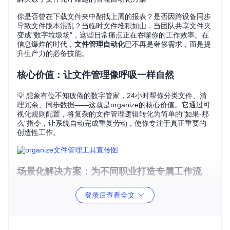
你是否曾在下载文件夹中翻找上周的报表？是否因跨设备同步
导致文件版本混乱？当临时文件堆积如山，当团队共享文件夹
变成"数字垃圾场"，这些日常痛点正在吞噬你的工作效率。在
信息爆炸的时代，
文件管理自动化
已不再是奢侈需求，而是提
升生产力的必备技能。
核心价值：让文件管理像呼吸一样自然
💡 想象有位不知疲倦的数字管家，24小时帮你分类文件、清
理冗余、同步数据——这就是organize的核心价值。它通过可
视化规则配置，将复杂的文件管理逻辑转化为简单的"如果-那
么"指令，让系统自动完成重复劳动，使你专注于真正重要的
创造性工作。
场景化解决方案：为不同职业打造专属工作流
设计师：素材管理自动化
登录后查看全文
当你结束一天的设计工作时，它能按文件类型（PSD/AI/PN
G）自动归档到对应文件夹，让创意资源库始终井然有序。适
用人群：UI/UX设计师、摄影师；具体操作：配置扩展名过滤