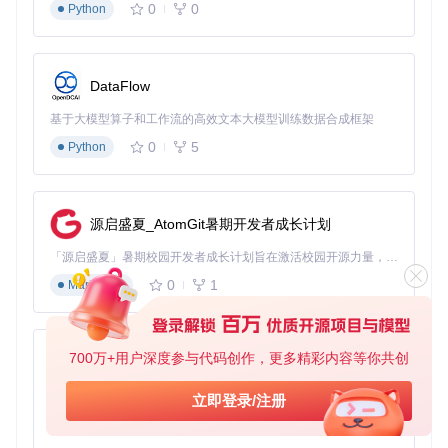
0
0
Python
DataFlow
基于大模型算子和工作流的高效文本大模型训练数据合成框架
0
5
Python
源启盛夏_AtomGit暑期开发者成长计划
「源启盛夏」暑期校园开发者成长计划旨在激活校园开源力量，通过积分激励、认证扶持、资源倾斜等形式，引导高校组织和开发者完成「入驻 — 建项目 — 做贡献 — 获认证 — 得资源」的完整闭环。无论你是想带领社团入驻平台的组织者，还是希望用代码贡献证明自己的开发者，都能在这里找到属于你的成长路径。
0
1
Markdown
700万+用户深度参与代码创作，更多精彩内容等你共创
py-xiaozhi
基于Python的Xiaozhi AI，适用于想要完整Xiaozhi体验而无需拥有专用硬件的用户。
立即登录/注册
0
1
Python