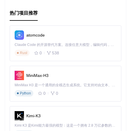
热门项目推荐
atomcode
Claude Code 的开源替代方案。连接任意大模型，编辑代码，运行命令，自动验证 — 全自动执行。用 Rust 构建，极致性能。 ｜ An open-source alternative to Claude Code. Connect any LLM, edit code, run commands, and verify changes — autonomously. Built in Rust for speed. Get Started
0
538
Rust
MiniMax-H3
MiniMax H3 是一个通用的全模态生成系统。它支持对由文本、图像、视频和音频组成的多模态上下文进行统一理解，并能生成分辨率高达 2K、时长可达 15 秒的带原生立体声音频的视频。得益于面向任务泛化的系统设计，H3 在预训练阶段就已具备广泛的多模态上下文理解与生成能力，能够出色地执行复杂的多模态指令。
0
0
Python
Kimi-K3
Kimi K3 是Kimi能力最强的模型：这是一个拥有 2.8 万亿参数的混合专家（MoE）模型，具备原生视觉理解能力，并支持 100 万 token 的上下文窗口。