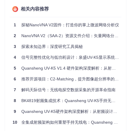
开源固件
：开放源代码使得社区能够持续改进和扩展功
相关内容推荐
能。
易用性
：用户界面友好，即使对新手也相当友好。
兼容性强
：适配多种操作系统，如MacOS和各种Linux发
1
探秘NanoVNA V2固件：打造你的掌上微波网络分析仪
行版。
强大生态
：有多个第三方开发者创建的配套应用，如Wind
2
NanoVNA V2（SAA-2）资源文件介绍：矢量网络分析仪的高性能测试利器
ows和Android软件，以及Jupyter Notebook集成。
3
探索未知边界：深度研究工具揭秘
加入NanoVNA的世界，开启您的创新之旅，无论是在实验室
还是户外，这款工具都将成为您得力的助手。现在就获取源
4
信号完整性优化与低功耗设计：泉盛UV-K5显示系统的创新技术解析
码，开始您的探索吧！
5
Quansheng UV-K5 V1.4 硬件架构深度解析：从射频设计到系统集成
git 
clone
cd
6
 NanoVNA-D

推荐开源项目：C2-Matching，提升图像超分辨率的创新实践
7
解码天际信号：无线电探空数据采集的开源革命指南
然后按照readme中的说明，开始您的构建和烧录过程，享受
8
BK4819射频集成技术：Quansheng UV-K5手持无线电的架构突破与工程实践
自制的强大分析仪带来的乐趣！
9
Quansheng UV-K5硬件架构深度解析：从射频设计到系统集成的工程实践
10
全集成射频架构如何重塑手持无线电：Quansheng UV-K5的工程突破与实践验证