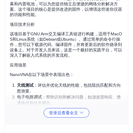
幕和内置电池，可以为您提供独立且便捷的网络分析解决方
案。这个项目的核心是提供改进的固件，以增强这些迷你仪器
的功能和性能。
项目技术分析
该项目基于GNU Arm交叉编译工具链进行构建，适用于MacO
S和Linux系统（如Debian或Ubuntu）。通过简单的命令行操
作，您可以下载源代码、编译固件，并将更新后的软件烧录到
设备上。对于开发人员来说，这是一个极好的实践平台，可以
深入了解嵌入式系统的开发流程。
应用场景
NanoVNA在以下场景中表现出色：
天线测试
：评估并优化天线的性能，包括阻抗匹配和方向
图测量。
电子电路调试
：帮助识别和解决问题，如滤波器响应、馈
通路径和信号耦合。
教育研究
：为学生提供直观的射频理论学习工具。
登录后查看全文
业余无线电
：用于调整和验证业余无线电设备的频率响
应。
项目特点
体积小巧
：设备轻巧便携，易于携带至现场进行测量。