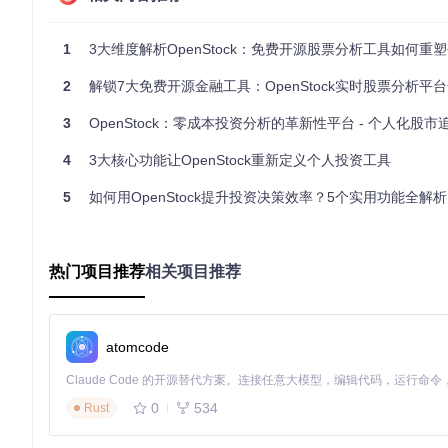
通过智能防抖机制（实现于
hooks/useDebounce.ts
），系统能够
当关注股票达到目标价位时自动收到通知。
1
3大维度解析OpenStock：免费开源股票分析工具如何重塑个人
个性化投资组合管理：你的股票，尽在掌控
2
解锁7大免费开源金融工具：OpenStock实时股票分析平
OpenStock提供了直观的投资组合管理功能，通过
components/Wa
轻松管理自己的股票组合，跟踪资产表现。
3
OpenStock：零成本投资分析的革新性平台 - 个人化股市追
快速上手指南：5分钟搭建个人股票分析系统
4
3大核心功能让OpenStock重新定义个人投资工具
环境准备与安装步骤
5
如何用OpenStock提升投资决策效率？5个实用功能全解析
克隆项目仓库：
git clone https://gitcode.com/gh_m
进入项目目录并安装依赖：
cd OpenStock && npm insta
配置环境变量，特别是Finnhub API密钥（详见
lib/constants.
启动开发服务器：
npm run dev
热门项目推荐
相关项目推荐
在浏览器中访问：
http://localhost:3000
开始使用
初次使用建议
首先完成API密钥配置，这是获取实时数据的关键
添加几只关注股票到你的观察列表
atomcode
尝试设置不同周期的价格提醒
熟悉热力图的颜色编码规则：绿色表示上涨，红色表示下跌
0
534
Rust
常见问题解答