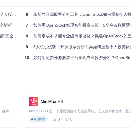
在保证数据准确性的同时，提供及时的价格变动提醒。用户可以设置个性
投资体验
6
革新性开源股票分析工具：OpenStock如何重塑个人
台全解析
7
如何用OpenStock实现智能投资决策：5个突破数据
tchlistButton.tsx
和
database/models/watchlist.model.ts
实现的关注列表
踪完全指南
8
如何零成本掌握专业级市场监控？揭秘OpenStock的
9
3大核心优势：开源股票分析工具如何重塑个人投资体
10
如何用免费开源股票平台实现专业投资分析？OpenStock的
irrors/ope/OpenStock
ll
ts
）
MiniMax-H3
Claude Code 的开源替代方案。连接任意大模型，编辑代码，运行命令，自动验证 — 全自动执行。用 Rust 构建，极致性能。 ｜ An open-source alternative to Claude Code. Connect any LLM, edit code, run commands, and verify changes — autonomously. Built in Rust for speed. Get Started
0
0
Python