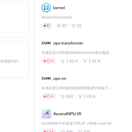
kernel
deepin linux kernel
33
16
C
ops-transformer
号。
本项目是CANN提供的transformer类大模型算子库，实现网络在NPU上加速计算。
1.03 K
2.42 K
C++
基于Python的Xiaozhi AI，适用于想要完整Xiaozhi体验而无需拥有专用硬件的用户。
ops-nn
本项目是CANN提供的神经网络类计算算子库，实现网络在NPU上加速计算。
834
1.65 K
C++
AscendNPU-IR
等获取市场信
AscendNPU-IR是基于MLIR（Multi-Level Intermediate Representation）构建的，面向昇腾亲和算子编译时使用的中间表示，提供昇腾完备表达能力，通过编译优化提升昇腾AI处理器计算效率，支持通过生态框架使能昇腾AI处理器与深度调优
金融分析工具。
496
336
C++