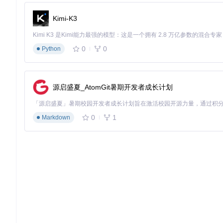
Q: 如何获取Finnhub API密钥？
Kimi-K3
A: 访问Finnhub官方网站注册免费账号，在个人设置中可以
Q: OpenStock支持哪些股票市场？
0
0
Python
A: 通过Finnhub API，OpenStock支持全球主要股票
Q: 数据更新频率是多久？
源启盛夏_AtomGit暑期开发者成长计划
A: 实时价格数据通常延迟不超过15分钟，对于免费API用户这是
Q: 我的股票数据安全吗？
0
1
Markdown
A: OpenStock采用本地存储方式保存用户数据，所有个人
Q: 如何自定义界面显示的股票指标？
A: 可以通过修改TradingView组件（
components/TradingViewWid
结语：开源金融工具的未来
OpenStock不仅是一个股票分析工具，更是金融数据民主化
息。无论你是投资新手还是有经验的交易者，OpenStock都
随着社区的不断发展，OpenStock将持续迭代改进，加入更