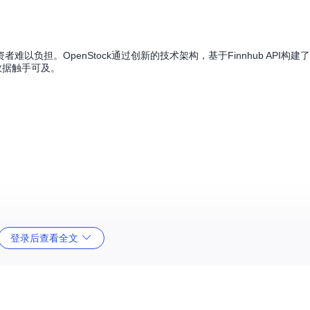
负担。OpenStock通过创新的技术架构，基于Finnhub API构建
数据触手可及。
，右侧呈现行业热力图，让投资者能够同时掌握宏观市场走向和微观个股表现
登录后查看全文