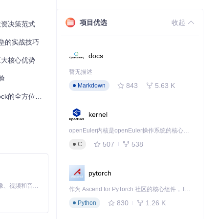
化的价格预警，
项目优选
收起
投资决策范式
壁垒的实战技巧
系统，用户可以
docs
五大核心优势
暂无描述
验
843
5.63 K
Markdown
全方位解决方案
kernel
openEuler内核是openEuler操作系统的核心，既是系统性能与稳定性的基石，也是连接处理器、设备与服务的桥梁。
507
538
C
pytorch
MiniMax H3 是一个通用的全模态生成系统。它支持对由文本、图像、视频和音频组成的多模态上下文进行统一理解，并能生成分辨率高达 2K、时长可达 15 秒的带原生立体声音频的视频。得益于面向任务泛化的系统设计，H3 在预训练阶段就已具备广泛的多模态上下文理解与生成能力，能够出色地执行复杂的多模态指令。
作为 Ascend for PyTorch 社区的核心组件，TorchNPU 是昇腾专为 PyTorch 打造的深度学习适配插件，使 PyTorch 框架能够直接调用昇腾 NPU，为开发者提供昇腾 AI 处理器的超强算力。
830
1.26 K
Python