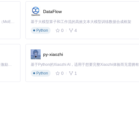
DataFlow
找到API密钥。免费账号有一定的数据访问限制，适合个人非商业使用。
Kimi K3 是Kimi能力最强的模型：这是一个拥有 2.8 万亿参数的混合专家（MoE）模型，具备原生视觉理解能力，并支持 100 万 token 的上下文窗口。
基于大模型算子和工作流的高效文本大模型训练数据合成框架
0
4
Python
市场，包括美国、欧洲、亚洲等多个国家和地区的交易所数据。
py-xiaozhi
标准限制。对于需要更高频率数据的用户，可以考虑升级Finnhub API账
「源启盛夏」暑期校园开发者成长计划旨在激活校园开源力量，通过积分激励、认证扶持、资源倾斜等形式，引导高校组织和开发者完成「入驻 — 建项目 — 做贡献 — 获认证 — 得资源」的完整闭环。无论你是想带领社团入驻平台的组织者，还是希望用代码贡献证明自己的开发者，都能在这里找到属于你的成长路径。
0
1
Python
配置和关注列表均存储在本地数据库中，确保您的投资信息安全。
get.tsx
）来自定义技术指标和图表显示方式，满足个人分析需求。
的重要一步。通过开源技术，它打破了传统金融软件的垄断，让每个人都能平
能为你提供专业、可靠且完全免费的市场分析支持。
多高级分析功能。我们邀请您加入这个开源项目，一起打造更强大、更易用的