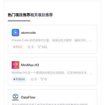
不同设计师对导出格式、压缩质量的理解存在差异，导致同一
项目的素材出现格式混乱。某电商平台视觉规范显示，未经标
准化处理的图层导出会使前端开发时间增加35%的适配成本。
热门项目推荐
相关项目推荐
二、解决方案：Export Layers To Files插件的
技术实现
atomcode
针对上述行业痛点，Export Layers To Files插件通过三大技术
Claude Code 的开源替代方案。连接任意大模型，编辑代码，运行命令，自动验证 — 全自动执行。用 Rust 构建，极致性能。 ｜ An open-source alternative to Claude Code. Connect any LLM, edit code, run commands, and verify changes — autonomously. Built in Rust for speed. Get Started
创新实现了图层导出的全流程优化。该工具基于ExtendScript
语言开发，通过直接调用Photoshop底层API，绕过了传统UI
0
541
Rust
交互的性能瓶颈。
2.1 多线程任务调度机制
MiniMax-H3
插件采用异步任务队列架构，将图层导出任务分解为独立的子
进程并行处理。技术原理上，通过
app.doScript()
方法创建
MiniMax H3 是一个通用的全模态生成系统。它支持对由文本、图像、视频和音频组成的多模态上下文进行统一理解，并能生成分辨率高达 2K、时长可达 15 秒的带原生立体声音频的视频。得益于面向任务泛化的系统设计，H3 在预训练阶段就已具备广泛的多模态上下文理解与生成能力，能够出色地执行复杂的多模态指令。
非阻塞执行环境，使CPU核心利用率从传统方式的30%提升至
90%以上。在包含100个图层的测试场景中，该机制使导出时
0
0
Python
间从8分钟压缩至45秒。
DataFlow
图1：Export Layers To Files v2.5.0操作界面，展示了输出路
径设置、图层筛选和格式选择等核心功能区域