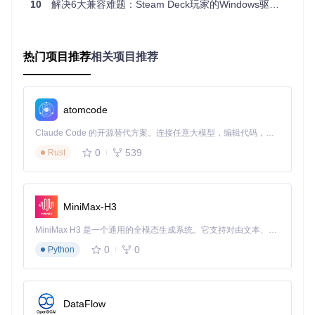
10
解决6大兼容难题：Steam Deck玩家的Windows驱动优化手册
W
1. 从仓库克隆项目：git clone http
控制器被系
in
s://gitcode.com/gh_mirrors/st/steam
统识别，驱
d
-deck-windows-usermode-driver
o
动状态显示
2. 运行安装程序
w
正常
热门项目推荐
3. 连接控制器
相关项目推荐
s
Li
1. 克隆项目
控制器功能
n
2. 安装依赖包
正常，可在
u
3. 编译并加载驱动模块
游戏中使用
atomcode
x
Claude Code 的开源替代方案。连接任意大模型，编辑代码，运行命令，自动验证 — 全自动执行。用 Rust 构建，极致性能。 ｜ An open-source alternative to Claude Code. Connect any LLM, edit code, run commands, and verify changes — autonomously. Built in Rust for speed. Get Started
典型场景：日常游戏配置优化
0
539
Rust
在日常游戏场景中，用户可以根据不同游戏类型进行配置优
化。例如，对于动作游戏，可提高摇杆灵敏度以获得更灵活的
操作；对于策略游戏，可设置常用按键组合，提升操作效率。
通过配置文件[config/controller.ini]进行参数调整，完成后在游
MiniMax-H3
戏中测试操作效果，确保配置符合预期。
MiniMax H3 是一个通用的全模态生成系统。它支持对由文本、图像、视频和音频组成的多模态上下文进行统一理解，并能生成分辨率高达 2K、时长可达 15 秒的带原生立体声音频的视频。得益于面向任务泛化的系统设计，H3 在预训练阶段就已具备广泛的多模态上下文理解与生成能力，能够出色地执行复杂的多模态指令。
极限工况：专业竞技调优
0
0
Python
针对专业竞技场景，开源驱动提供了更精细的设置选项。用户
可以微调输入延迟参数，减少操作响应时间；精确配置摇杆死
区，避免误操作；甚至设置宏命令，实现复杂操作的一键执
行。这些调优措施能够帮助玩家在竞技游戏中获得更好的表
DataFlow
现。