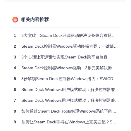
方案架构：开源驱动的模块化设计
核心引擎：虚拟控制器映射系统
相关内容推荐
开源驱动的核心引擎负责将Steam Deck控制器的输入信号转
换为Windows系统可识别的虚拟XBox 360控制器信号。这一
1
3大突破：Steam Deck开源驱动解决设备兼容难题实战指南
过程涉及信号的采集、解析和转换，确保控制器的各项操作能
够准确映射到虚拟控制器上。通过这一核心引擎，实现了对Wi
2
Steam Deck控制器Windows驱动终极方案：一键部署与实时映射调试
ndows游戏的广泛兼容。
3
3个步骤让开源驱动实现Steam Deck跨平台兼容
扩展模块：配置与监控功能
4
Steam Deck控制器Windows驱动：3步完美解决游戏兼容性难题
除核心引擎外，开源驱动还包含多个扩展模块。配置模块允许
用户自定义按键映射、调整摇杆灵敏度等参数，满足个性化需
求；监控模块则实时跟踪控制器的输入状态和运行情况，为故
5
3步解锁Steam Deck控制器Windows潜力：SWICD驱动全栈解决方案
障排查和性能优化提供数据支持。这些扩展模块丰富了驱动的
功能，提升了用户体验。
6
Steam Deck Windows用户模式驱动：解决控制器兼容性问题的XInput协议模拟方案
7
Steam Deck Windows用户模式驱动：解决控制器兼容性问题的完整方案
场景落地：开源驱动的多场景应用
8
如何通过Steam Deck Tools实现Windows系统下的掌机性能全面掌控
基础环境：快速部署与验证
系
9
如何让Steam Deck手柄在Windows上完美适配？SWICD驱动配置全指南
部署步骤
预期结果
统