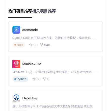
环境准备与项目获取
热门项目推荐
相关项目推荐
在开始部署前，请确保您的系统已安装Docker Engine 20.10
+和Docker Compose 2.0+。通过以下命令获取项目代码：
atomcode
git 
clone
cd
Claude Code 的开源替代方案。连接任意大模型，编辑代码，运行命令，自动验证 — 全自动执行。用 Rust 构建，极致性能。 ｜ An open-source alternative to Claude Code. Connect any LLM, edit code, run commands, and verify changes — autonomously. Built in Rust for speed. Get Started
0
540
Rust
项目结构中，
docker
目录包含了完整的容器化配置文件，通
过精心优化的镜像组合，实现了前后端服务的无缝协同。
服务架构与配置解析
MiniMax-H3
项目采用微服务架构设计，通过
docker-compose.yml
实现服
务编排：
MiniMax H3 是一个通用的全模态生成系统。它支持对由文本、图像、视频和音频组成的多模态上下文进行统一理解，并能生成分辨率高达 2K、时长可达 15 秒的带原生立体声音频的视频。得益于面向任务泛化的系统设计，H3 在预训练阶段就已具备广泛的多模态上下文理解与生成能力，能够出色地执行复杂的多模态指令。
0
0
Python
services:
backend:
image:
4gray/iptvnator-backend:latest
ports:
DataFlow
-
"7333:3000"
environment:
基于大模型算子和工作流的高效文本大模型训练数据合成框架
-
CLIENT_URL=http://localhost:4333