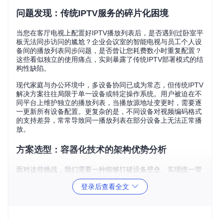
问题发现：传统IPTV服务的碎片化困境
当您在客厅电视上配置好IPTV播放列表后，是否遇到过卧室平
板无法同步访问的尴尬？企业会议室的智能电视与员工个人设
备间的播放列表同步问题，是否曾让您耗费数小时重复配置？
这些看似独立的使用痛点，实则暴露了传统IPTV部署模式的结
构性缺陷。
现代家庭与办公环境中，多设备协同已成为常态，但传统IPTV
解决方案往往局限于单一设备或特定操作系统。用户被迫在不
同平台上维护独立的播放列表，当播放源地址变更时，需要逐
一更新所有设备配置。更复杂的是，不同设备对视频编码格式
的支持差异，常常导致同一播放列表在部分设备上无法正常播
放。
方案选型：容器化技术的架构优势分析
面对这些挑战，我们需要一种能够打破设备壁垒、实现统一管
理的技术方案。在对比了多种部署模式后，Docker容器化方案
登录后查看全文
逐渐凸显其独特优势：
传统部署与容器化方案的架构对比
传统本地安装模式采用"设备-应用-配置"的绑定关系，每台设