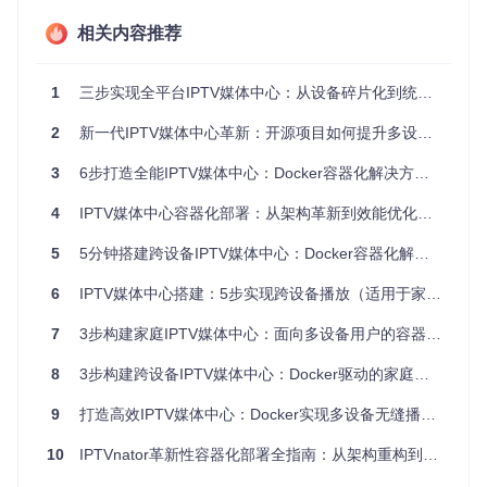
备都需要独立安装播放器软件并配置播放源。这种模式在设备
相关内容推荐
数量增加时，维护成本呈线性增长。而Docker容器化方案通过
三层架构实现了彻底解耦：
1
三步实现全平台IPTV媒体中心：从设备碎片化到统一播放体验的完整解决方案
基础设施层
：利用Docker Engine提供的隔离环境，确保
服务运行环境的一致性
2
新一代IPTV媒体中心革新：开源项目如何提升多设备播放效率
应用服务层
：将前端界面与后端服务封装为独立容器，通
过网络协议通信
3
6步打造全能IPTV媒体中心：Docker容器化解决方案全指南
数据持久层
：采用卷挂载技术实现配置数据的持久化存储
4
IPTV媒体中心容器化部署：从架构革新到效能优化的全栈实践
这种架构带来的直接收益是环境一致性——无论是在Window
s、macOS还是Linux系统，容器化部署的IPTV服务都能提供
5
5分钟搭建跨设备IPTV媒体中心：Docker容器化解决方案终结多设备播放难题
完全一致的用户体验。
6
IPTV媒体中心搭建：5步实现跨设备播放（适用于家庭与小型办公场景）
技术选型决策依据
在评估容器化方案时，我们重点关注了三个核心指标：资源占
7
3步构建家庭IPTV媒体中心：面向多设备用户的容器化解决方案
用率、部署复杂度和跨平台兼容性。测试数据显示，Docker容
器化的IPTV服务内存占用比传统安装方式降低约40%，这主要
8
3步构建跨设备IPTV媒体中心：Docker驱动的家庭娱乐解决方案
得益于容器的按需资源分配机制。部署流程从原来的"下载-安
装-配置-测试"四步简化为单一的Docker Compose命令，大幅
9
打造高效IPTV媒体中心：Docker实现多设备无缝播放解决方案
降低了操作门槛。
10
IPTVnator革新性容器化部署全指南：从架构重构到生产实践
实施验证：Docker环境下的IPTV服务搭建