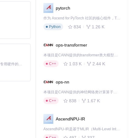
pytorch
作为 Ascend for PyTorch 社区的核心组件，TorchNPU 是昇腾专为 PyTorch 打造的深度学习适配插件，使 PyTorch 框架能够直接调用昇腾 NPU，为开发者提供昇腾 AI 处理器的超强算力。
834
1.26 K
Python
ops-transformer
本项目是CANN提供的transformer类大模型算子库，实现网络在NPU上加速计算。
1.03 K
2.44 K
C++
基于Python的Xiaozhi AI，适用于想要完整Xiaozhi体验而无需拥有专用硬件的用户。
ops-nn
本项目是CANN提供的神经网络类计算算子库，实现网络在NPU上加速计算。
838
1.67 K
C++
AscendNPU-IR
AscendNPU-IR是基于MLIR（Multi-Level Intermediate Representation）构建的，面向昇腾亲和算子编译时使用的中间表示，提供昇腾完备表达能力，通过编译优化提升昇腾AI处理器计算效率，支持通过生态框架使能昇腾AI处理器与深度调优
497
337
C++