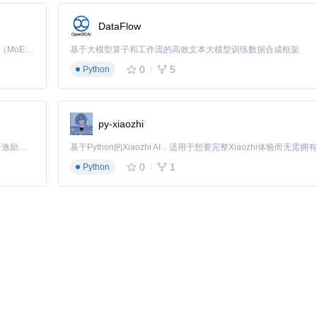
术支持
DataFlow
Kimi K3 是Kimi能力最强的模型：这是一个拥有 2.8 万亿参数的混合专家（MoE）模型，具备原生视觉理解能力，并支持 100 万 token 的上下文窗口。
基于大模型算子和工作流的高效文本大模型训练数据合成框架
0
5
Python
py-xiaozhi
载工具确保完整性
「源启盛夏」暑期校园开发者成长计划旨在激活校园开源力量，通过积分激励、认证扶持、资源倾斜等形式，引导高校组织和开发者完成「入驻 — 建项目 — 做贡献 — 获认证 — 得资源」的完整闭环。无论你是想带领社团入驻平台的组织者，还是希望用代码贡献证明自己的开发者，都能在这里找到属于你的成长路径。
0
1
Python
tatus=progress
（Linux/macOS）
误操作