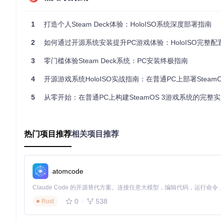
📌 兼容配置
[ ] Intel 10代及以上CPU
[ ] AMD 5000系列及以上CPU
1
打造个人Steam Deck体验：HoloISO系统深度部署指南
[ ] 1080p/1440p分辨率显示器
[ ] SATA接口固态硬盘（≥256GB）
2
如何通过开源系统安装提升PC游戏体验：HoloISO完整配
📌 不推荐配置
[ ] NVIDIA显卡（功能支持有限）
3
零门槛体验Steam Deck系统：PC安装终极指南
[ ] 7000系列AMD CPU（存在兼容性问题）
[ ] 机械硬盘（加载速度较慢）
4
开源游戏系统HoloISO实战指南：在普通PC上部署SteamO
[ ] 4GB及以下内存
2.2 最低系统要求
5
从零开始：在普通PC上构建SteamOS 3游戏系统的完整
📊
系统需求卡片
内存：4GB（建议8GB以上）
热门项目推荐
相关项目推荐
存储：64GB可用空间
启动方式：UEFI启动模式
安全设置：已禁用安全启动(secure boot)
外部设备：4GB以上容量U盘
atomcode
[!WARNING] 避坑指南
0
538
Rust
确保在BIOS设置中禁用安全启动，否则可能导致安装失败
7000系列AMD CPU用户建议等待包含linux-zen内核的版