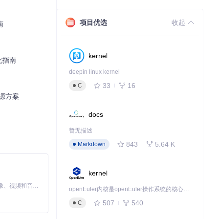
项目优选
收起
南
kernel
优化指南
deepin linux kernel
33
16
C
开源方案
docs
暂无描述
843
5.64 K
Markdown
kernel
MiniMax H3 是一个通用的全模态生成系统。它支持对由文本、图像、视频和音频组成的多模态上下文进行统一理解，并能生成分辨率高达 2K、时长可达 15 秒的带原生立体声音频的视频。得益于面向任务泛化的系统设计，H3 在预训练阶段就已具备广泛的多模态上下文理解与生成能力，能够出色地执行复杂的多模态指令。
openEuler内核是openEuler操作系统的核心，既是系统性能与稳定性的基石，也是连接处理器、设备与服务的桥梁。
507
540
C