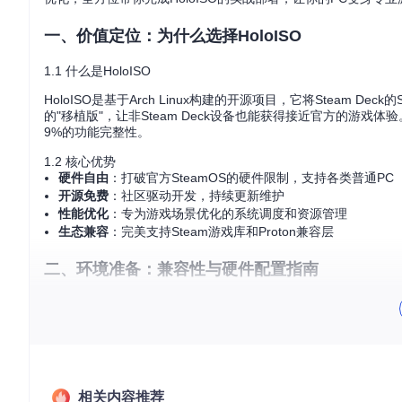
一、价值定位：为什么选择HoloISO
1.1 什么是HoloISO
HoloISO是基于Arch Linux构建的开源项目，它将Steam D
的"移植版"，让非Steam Deck设备也能获得接近官方的游戏体
9%的功能完整性。
1.2 核心优势
硬件自由
：打破官方SteamOS的硬件限制，支持各类普通PC
开源免费
：社区驱动开发，持续更新维护
性能优化
：专为游戏场景优化的系统调度和资源管理
生态兼容
：完美支持Steam游戏库和Proton兼容层
二、环境准备：兼容性与硬件配置指南
2.1 硬件兼容性矩阵
📌 推荐配置
[ ] AMD RX 6000/7000系列显卡（完整驱动支持）
[ ] 16GB及以上DDR4/DDR5内存
[ ] NVMe固态硬盘（≥256GB）
[ ] 支持UEFI启动模式（统一可扩展固件接口，替代传统BI
相关内容推荐