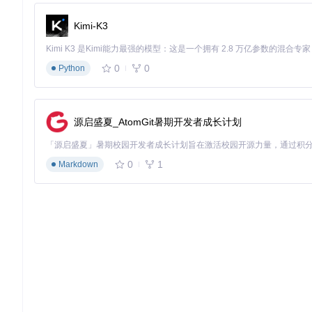
NVIDIA显卡用户需注意：虽然部分功能可用，但不提供技
Kimi-K3
三、实施步骤：五步法部署HoloISO
3.1 准备阶段：获取必要文件
0
0
Python
访问项目仓库获取最新HoloISO镜像
准备一个4GB以上的空白U盘
确认目标PC已满足最低系统要求
源启盛夏_AtomGit暑期开发者成长计划
🔧 新手提示：镜像文件通常较大（4GB左右），建议使用下
3.2 制作启动盘
0
1
Markdown
使用以下任一工具将ISO文件写入U盘：
BalenaEtcher（跨平台，推荐新手使用）
Rufus（Windows平台，需选择DD模式）
命令行工具：
dd if=holoiso.iso of=/dev/sdX bs=4M s
[!WARNING] 避坑指南
制作启动盘会清空U盘所有数据，请提前备份
使用命令行工具时务必确认设备路径（/dev/sdX），避免
制作完成后不要格式化U盘，保持原始分区结构