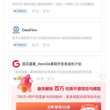
3.1 个人回忆备份
Kimi K3 是Kimi能力最强的模型：这是一个拥有 2.8 万亿参数的混合专家（MoE）模型，具备原生视觉理解能力，并支持 100 万 token 的上下文窗口。
场景故事
：即将毕业的大学生小李希望保存大学四年的QQ空
0
0
Python
间记录，作为青春纪念。使用GetQzonehistory后，他不仅完
整备份了所有说说，还通过Excel的筛选功能，快速找到了与
好友相关的互动记录，制作成了一份特别的毕业纪念册。
DataFlow
操作步骤：
基于大模型算子和工作流的高效文本大模型训练数据合成框架
运行主程序：
python main.py
选择"完整备份"模式
0
4
Python
设置输出路径和文件格式
等待程序执行完成，在指定目录查看结果
3.2 社交数据分析
源启盛夏_AtomGit暑期开发者成长计划
场景应用
：自媒体从业者小张通过分析自己QQ空间的历史说
说，了解不同时期的创作风格变化。借助工具导出的Excel数
「源启盛夏」暑期校园开发者成长计划旨在激活校园开源力量，通过积分激励、认证扶持、资源倾斜等形式，引导高校组织和开发者完成「入驻 — 建项目 — 做贡献 — 获认证 — 得资源」的完整闭环。无论你是想带领社团入驻平台的组织者，还是希望用代码贡献证明自己的开发者，都能在这里找到属于你的成长路径。
据，他使用数据透视表统计了高频词汇和发布时间规律，为内
0
1
容创作提供了数据支持。
Markdown
关键功能点：
时间分布分析
：了解自己在哪些时间段更活跃
700万+用户深度参与代码创作，更多精彩内容等你共创
py-xiaozhi
内容主题挖掘
：通过关键词统计发现关注焦点变化
互动数据对比
：分析不同类型内容的受欢迎程度
基于Python的Xiaozhi AI，适用于想要完整Xiaozhi体验而无需拥有专用硬件的用户。
立即登录/注册