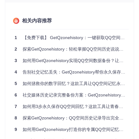
source
 myenv/bin/activate  
# Linux/Mac系统
myenv\Scripts\activate     
# Windows系统
相关内容推荐
# 安装依赖包
1.3 环境验证
1
【免费下载】 GetQzonehistory：一键获取QQ空间历史说说，便捷回忆往昔时光
安装完成后，可通过以下命令检查环境是否配置成功：
2
探索GetQzonehistory：轻松掌握QQ空间历史说说备份技巧
3
如何用GetQzonehistory实现QQ空间数据备份？让珍贵回忆永不丢失的完整方案
python -c 
"import requests; print('requests库安装成功')"
4
告别社交记忆丢失：GetQzonehistory帮你永久保存QQ空间珍贵回忆
若输出"requests库安装成功"，则表示基础环境已准备就绪。
5
如何拯救你的数字回忆？这款工具让QQ空间记忆永久保存
二、核心功能解析：工具如何实现社交记录备份
6
社交媒体历史记录完整备份方案：GetQzonehistory高效导出工具使用指南
2.1 智能登录系统
7
如何用3步永久保存QQ空间回忆？这款工具让青春记忆不再流失
GetQzonehistory提供两种登录方式，确保账号安全与操作便
捷性：
8
探索GetQzonehistory：QQ空间历史记录导出完全指南
二维码登录
：运行程序后，系统会生成二维码，使用手机Q
9
如何用GetQzonehistory打造你的专属QQ空间记忆档案馆
Q扫码即可完成登录，避免账号密码泄露风险。