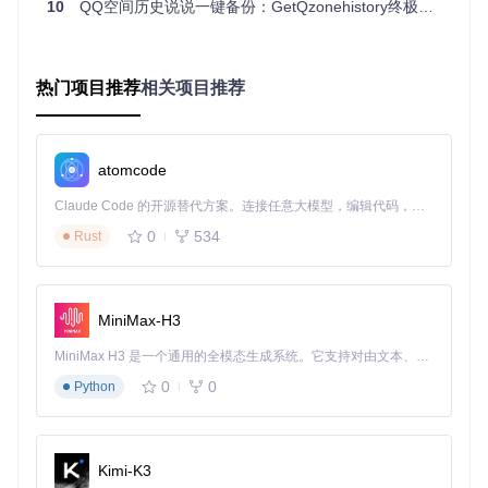
账号密码登录
：作为备选方案，适用于无法扫码的场景，所
10
QQ空间历史说说一键备份：GetQzonehistory终极使用指南
有输入信息均经过加密处理。
2.2 数据采集引擎
工具的核心模块
GetAllMomentsUtil.py
采用以下技术策略
热门项目推荐
相关项目推荐
实现高效数据抓取：
动态请求调度
：根据网络状况自动调整请求间隔，避免触发
反爬机制。
atomcode
增量采集
：支持从上次中断位置继续采集，无需重复获取已
备份数据。
Claude Code 的开源替代方案。连接任意大模型，编辑代码，运行命令，自动验证 — 全自动执行。用 Rust 构建，极致性能。 ｜ An open-source alternative to Claude Code. Connect any LLM, edit code, run commands, and verify changes — autonomously. Built in Rust for speed. Get Started
完整数据提取
：不仅抓取说说文本，还包括发布时间、点赞
0
534
Rust
数、评论等互动信息。
2.3 数据处理与输出
ToolsUtil.py
模块负责数据的清洗与格式化：
MiniMax-H3
数据清洗
：去除冗余信息，统一时间格式，修复乱码问题。
MiniMax H3 是一个通用的全模态生成系统。它支持对由文本、图像、视频和音频组成的多模态上下文进行统一理解，并能生成分辨率高达 2K、时长可达 15 秒的带原生立体声音频的视频。得益于面向任务泛化的系统设计，H3 在预训练阶段就已具备广泛的多模态上下文理解与生成能力，能够出色地执行复杂的多模态指令。
多格式输出
：支持Excel、JSON等多种格式，满足不同场景
需求。
0
0
Python
媒体文件保存
：自动下载说说中的图片，按日期分类存储。
三、场景应用：从个人回忆到数据分析
Kimi-K3