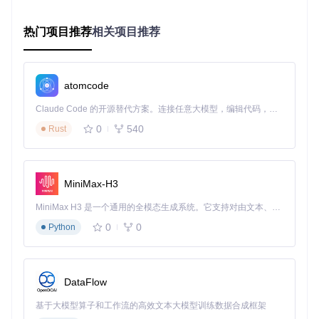
测试场景：故障模拟与分析
当电路出现异常振荡时，如何定位问题？通过注入噪声信号进
热门项目推荐
相关项目推荐
行瞬态分析，观察幅频特性曲线，可快速识别自激振荡的频率
点，这一过程无需实际焊接电路即可完成。
进阶指南：从基础操作到技术原理
atomcode
核心技术原理
Claude Code 的开源替代方案。连接任意大模型，编辑代码，运行命令，自动验证 — 全自动执行。用 Rust 构建，极致性能。 ｜ An open-source alternative to Claude Code. Connect any LLM, edit code, run commands, and verify changes — autonomously. Built in Rust for speed. Get Started
0
540
Rust
CircuitJS1采用GWT（Google Web Toolkit）将Java代码编译
为JavaScript，在浏览器中实现电路仿真。其核心是改进的SPI
CE算法，通过节点电压法求解电路方程，配合自适应步长算
法平衡仿真精度与性能。当用户添加元件时，系统自动更新电
路拓扑矩阵，通过数值计算引擎实时生成仿真结果。
MiniMax-H3
替代方案对比表
MiniMax H3 是一个通用的全模态生成系统。它支持对由文本、图像、视频和音频组成的多模态上下文进行统一理解，并能生成分辨率高达 2K、时长可达 15 秒的带原生立体声音频的视频。得益于面向任务泛化的系统设计，H3 在预训练阶段就已具备广泛的多模态上下文理解与生成能力，能够出色地执行复杂的多模态指令。
工具
核心优势
适用场景
开源性
0
0
Python
浏览器运行，轻
快速原型、教学
CircuitJ
开源
S1
量级
演示
高精度SPICE仿
免费闭
LTSpic
专业电路设计
DataFlow
e
真
源
基于大模型算子和工作流的高效文本大模型训练数据合成框架
3D建模与电路
免费在
Tinkerc
创客教育