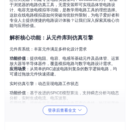
于浏览器的电路仿真工具，无需安装即可实现晶体管电路设
计、电容充放电模拟等功能，是教学用电路工具的理想选择。
这款在线电路模拟器如何突破传统软件限制，为电子爱好者和
专业人士提供便捷的电路设计体验？让我们深入探索其核心功
能与应用价值。
解析核心功能：从元件库到仿真引擎
元件库系统：丰富元件满足多样化设计需求
功能价值
：提供电阻、电容、电感等基础元件及晶体管、运算
放大器等半导体器件，覆盖模拟电路与数字电路设计需求。
应用场景
：从简单的RC滤波电路到复杂的数字逻辑电路，均
可通过拖放元件快速搭建。
实时仿真引擎：动态呈现电路工作状态
功能价值
：基于改进的SPICE模型算法，支持瞬态分析与稳态
分析，实时生成电流、电压波形。
应用场景
：观察电容充放电过程中电压变化曲线，验证振荡电
路的频率稳定性。
登录后查看全文
设计交互界面：直观操作降低使用门槛
功能价值
：图形化界面支持元件拖拽、连线自动吸附，参数调