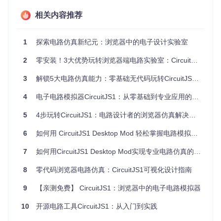
整实时生效。
应用场景
：教学中演示电路结构变化对性能的影响，设计阶段
相关内容推荐
快速迭代方案。
1
探索电路仿真新纪元：浏览器中的电子设计实验室
图：CircuitJS1标志性的电路图案，象征其在浏览器中构建电
2
零安装！3大优势玩转浏览器端电路实验室：CircuitJS1零基础入门指南
子实验室的核心能力
3
解锁5大电路仿真能力：零基础无代码玩转CircuitJS1桌面版
探索应用场景：教学·设计·测试三维实践
4
电子电路模拟器CircuitJS1：从零基础到专业应用的全方位指南
教学场景：可视化电路原理
5
4步玩转CircuitJS1：电路设计者的浏览器仿真解决方案
如何让抽象的电路理论变得直观？在《模拟电子技术》课程
中，教师可构建共射极放大电路模型，通过调整基极电阻参
6
如何用 CircuitJS1 Desktop Mod 轻松掌握电路模拟？离线版电路设计神器全攻略 🚀
数，实时观察集电极电流变化，帮助学生理解三极管的放大特
性。这种可视化教学方式，使晶体管电路设计原理不再晦涩。
7
如何用CircuitJS1 Desktop Mod实现专业电路仿真的开源工具
设计场景：快速原型验证
8
零代码浏览器电路仿真：CircuitJS1可视化设计指南
工程师在开发物联网传感器时，如何快速验证电源滤波电路性
能？使用CircuitJS1搭建LC滤波电路，通过AC电压源模拟电网
9
【亲测免费】 CircuitJS1：浏览器中的电子电路模拟器
波动，观察输出端纹波系数，比传统面包板测试节省70%时间
成本。
10
开源电路工具CircuitJS1：从入门到实践