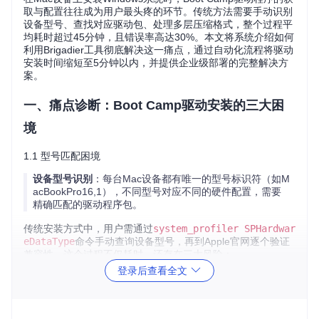
取与配置往往成为用户最头疼的环节。传统方法需要手动识别
设备型号、查找对应驱动包、处理多层压缩格式，整个过程平
均耗时超过45分钟，且错误率高达30%。本文将系统介绍如何
利用Brigadier工具彻底解决这一痛点，通过自动化流程将驱动
安装时间缩短至5分钟以内，并提供企业级部署的完整解决方
案。
一、痛点诊断：Boot Camp驱动安装的三大困
境
1.1 型号匹配困境
设备型号识别
：每台Mac设备都有唯一的型号标识符（如M
acBookPro16,1），不同型号对应不同的硬件配置，需要
精确匹配的驱动程序包。
传统安装方式中，用户需通过
system_profiler SPHardwar
eDataType
命令手动查询设备型号，再到Apple官网逐个验证
兼容性。这个过程不仅耗时，还存在三大风险：
登录后查看全文
型号标识解读错误（如混淆MacBookAir与MacBookPro系
列）
选择错误的macOS版本对应的驱动包