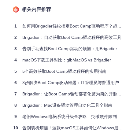
下载到已过时的驱动版本
相关内容推荐
实操检验点
：在终端执行
./brigadier --list-models
命
令，对比输出结果与
system_profiler
命令显示的型号是否
一致。
1
如何用Brigadier轻松搞定Boot Camp驱动程序？超实用新手指南
1.2 压缩包处理困境
2
Brigadier：自动获取Boot Camp驱动程序的高效工具
Boot Camp驱动采用多层嵌套压缩格式，传统安装需依次处理
四种不同格式：
3
告别手动查找Boot Camp驱动的烦恼：用Brigadier实现驱动自动获取与安装
xar格式的BootCampESD.pkg
4
macOS下载工具对比：gibMacOS vs Brigadier
gzip压缩的Payload文件
5
5个高效获取Boot Camp驱动程序的实用指南
cpio归档的Payload~文件
dmg磁盘映像中的WindowsSupport目录
6
3步解决Boot Camp驱动难题：IT管理员与普通用户的高效工具指南
手动处理这些压缩包平均需要安装3-4款工具软件，且解压过
程中极易出现校验错误或文件损坏。
7
Brigadier：让Boot Camp驱动部署化繁为简的开源利器
1.3 跨平台安装困境
8
Brigadier：Mac设备驱动管理自动化工具全指南
在macOS环境下只能完成驱动下载，无法直接执行安装程
9
老旧Windows电脑系统升级全攻略：突破硬件限制的5大实战方案
序；而进入Windows系统后又面临缺乏网络驱动的"鸡生蛋"问
题。这种跨平台操作割裂导致约40%的用户在安装过程中因驱
10
告别装机烦恼！这款macOS工具如何让Windows启动盘制作像复制文件一样简单？
动缺失而无法连接网络。