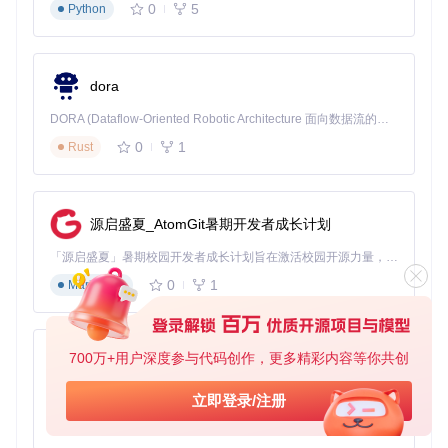
自动校验文件哈希值确保完整性
0
5
Python
📌
注意事项
：下载过程需保持网络稳定，建议使用有线连接。
大型驱动包（通常3-8GB）在5G网络环境下约需15-20分钟。
dora
2.3 跨平台处理能力
功能特性
Windows环境
macOS环境
DORA (Dataflow-Oriented Robotic Architecture 面向数据流的机器人架构) 是为 AI 与具身智能机器人打造的高性能开发框架，以数据流范式重构开发逻辑，原生支持分布式部署与端边云协同 —— 无需复杂适配，即可实现一体端到端具身大小脑、VLA等模型部署，无缝衔接感知、推理、控制全链路，让 AI 能力与机器人动作深度融合。 依托 Rust 内核与零拷贝通信技术，它将具身大小脑、VLA等模型推理、多模态数据融合延迟压缩至微秒级，同时兼容 ROS2 生态与国产 AI 芯片，彻底降低具身智能机器人的开发门槛，让分布式部署下的 AI 赋能创新更高效、更灵活。
型号识别
✅ 完全支持
✅ 完全支持
0
1
Rust
驱动下载
✅ 完全支持
✅ 完全支持
自动解压
✅ 完全支持
✅ 完全支持
源启盛夏_AtomGit暑期开发者成长计划
驱动安装
✅ 原生支持
❌ 仅支持提取
日志生成
✅ 完整日志
✅ 完整日志
「源启盛夏」暑期校园开发者成长计划旨在激活校园开源力量，通过积分激励、认证扶持、资源倾斜等形式，引导高校组织和开发者完成「入驻 — 建项目 — 做贡献 — 获认证 — 得资源」的完整闭环。无论你是想带领社团入驻平台的组织者，还是希望用代码贡献证明自己的开发者，都能在这里找到属于你的成长路径。
0
1
Markdown
实操检验点
：在不同系统环境下执行
./brigadier --dry-r
un
命令，检查输出的驱动包URL和型号信息是否一致。
三、场景落地：三大实战应用案例
700万+用户深度参与代码创作，更多精彩内容等你共创
py-xiaozhi
3.1 个人用户单设备安装
基于Python的Xiaozhi AI，适用于想要完整Xiaozhi体验而无需拥有专用硬件的用户。
立即登录/注册
0
1
场景描述
Python
： MacBook Pro用户需要在Boot Camp分区安装Win
dows 11系统，确保所有硬件正常工作。