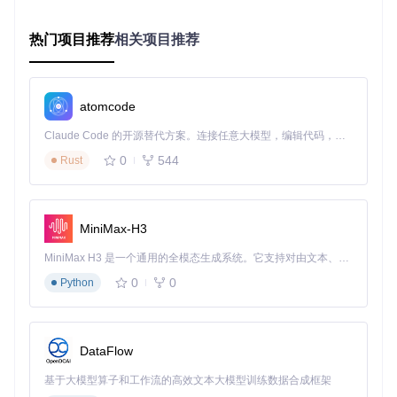
二、工具解析：Brigadier的核心工作原理
热门项目推荐
相关项目推荐
2.1 自动识别机制
Brigadier通过三种方式智能识别设备型号，确保驱动匹配准确
性：
atomcode
系统调用
：在macOS环境直接读取
/System/Library/E
Claude Code 的开源替代方案。连接任意大模型，编辑代码，运行命令，自动验证 — 全自动执行。用 Rust 构建，极致性能。 ｜ An open-source alternative to Claude Code. Connect any LLM, edit code, run commands, and verify changes — autonomously. Built in Rust for speed. Get Started
xtensions/IOPlatformPluginFamily.kext/Conten
0
544
Rust
ts/PlugIns/ACPI_SMC_PlatformPlugin.kext/Cont
ents/Resources
中的型号信息
硬件探针
：通过检查CPU型号、显卡配置等硬件参数辅助
验证
MiniMax-H3
用户指定
：支持通过
--model
参数手动指定型号（如
./br
igadier --model MacPro3,1
）
MiniMax H3 是一个通用的全模态生成系统。它支持对由文本、图像、视频和音频组成的多模态上下文进行统一理解，并能生成分辨率高达 2K、时长可达 15 秒的带原生立体声音频的视频。得益于面向任务泛化的系统设计，H3 在预训练阶段就已具备广泛的多模态上下文理解与生成能力，能够出色地执行复杂的多模态指令。
2.2 驱动获取流程
0
0
Python
🔧
操作步骤
：
解析Apple软件更新目录（默认或通过
brigadier.plist
配置的自定义服务器）
DataFlow
根据型号匹配最新的Boot Camp ESD包
断点续传下载完整驱动包（支持HTTP/HTTPS协议）
基于大模型算子和工作流的高效文本大模型训练数据合成框架