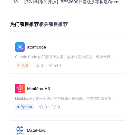
10
【72小时限时开源】BES2600开发板从零构建OpenHarmony智能家居终端全指南
💡
技巧提示
：使用
gitnext check
命令可自动检测系统兼容
性并生成环境报告
配置个性化工作流
热门项目推荐
相关项目推荐
启动GitNext应用，首次运行将进入配置向导
设置用户信息：
用户名: 开发者ID

atomcode
邮箱: 开发团队邮箱

Claude Code 的开源替代方案。连接任意大模型，编辑代码，运行命令，自动验证 — 全自动执行。用 Rust 构建，极致性能。 ｜ An open-source alternative to Claude Code. Connect any LLM, edit code, run commands, and verify changes — autonomously. Built in Rust for speed. Get Started
配置SSH密钥：
0
540
Rust
生成新密钥：点击"SSH配置"→"生成密钥对"
导出公钥：保存至
~/.ssh/gitnext_rsa.pub
添加常用仓库：
点击"远程仓库"→"添加仓库"
MiniMax-H3
输入仓库地址：
https://gitcode.com/OpenHarmon
yPCDeveloper/GitNext
MiniMax H3 是一个通用的全模态生成系统。它支持对由文本、图像、视频和音频组成的多模态上下文进行统一理解，并能生成分辨率高达 2K、时长可达 15 秒的带原生立体声音频的视频。得益于面向任务泛化的系统设计，H3 在预训练阶段就已具备广泛的多模态上下文理解与生成能力，能够出色地执行复杂的多模态指令。
选择本地存储路径：
~/projects/openharmony
0
0
Python
功能实战案例：团队协作开发流程
克隆项目仓库
DataFlow
在GitNext主界面点击"克隆仓库"