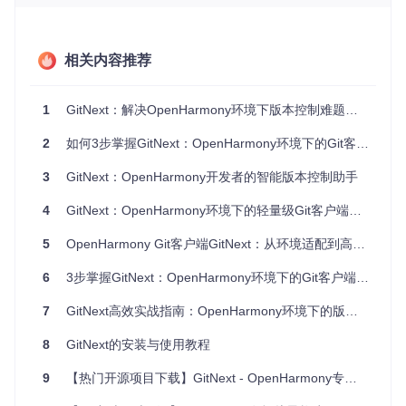
环境深度适配
：针对OpenHarmony系统特性优化的底层引
擎
全流程管理
：从仓库克隆到冲突解决的完整开发周期支持
安全认证集成
：内置SSH密钥管理和凭证存储功能
相关内容推荐
实施步骤：从零开始的GitNext工作流
1
GitNext：解决OpenHarmony环境下版本控制难题的实战指南
验证环境兼容性
2
如何3步掌握GitNext：OpenHarmony环境下的Git客户端实战指南
确认设备已安装OpenHarmony PC开发者环境
检查系统资源：至少4GB内存和10GB可用存储空间
3
GitNext：OpenHarmony开发者的智能版本控制助手
确保网络连接正常，特别是访问代码仓库所需的网络权限
4
GitNext：OpenHarmony环境下的轻量级Git客户端场景化实践指南
⚠️
注意事项
：
5
OpenHarmony Git客户端GitNext：从环境适配到高效开发实战指南
不支持在虚拟机环境中运行GitNext
移动设备端功能受限，建议使用PC设备获得完整体验
6
3步掌握GitNext：OpenHarmony环境下的Git客户端高效应用指南
部署GitNext工具
通过官方渠道获取GitNext安装包
7
GitNext高效实战指南：OpenHarmony环境下的版本控制进阶
解压至应用目录：
tar -zxvf gitnext_ohos.tar.gz
-C /applications
8
GitNext的安装与使用教程
配置环境变量：
export PATH=$PATH:/applications/
gitnext/bin
9
【热门开源项目下载】GitNext - OpenHarmony专属Git客户端指南
验证安装：
gitnext --version