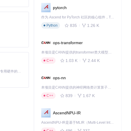
pytorch
作为 Ascend for PyTorch 社区的核心组件，TorchNPU 是昇腾专为 PyTorch 打造的深度学习适配插件，使 PyTorch 框架能够直接调用昇腾 NPU，为开发者提供昇腾 AI 处理器的超强算力。
835
1.26 K
Python
ops-transformer
本项目是CANN提供的transformer类大模型算子库，实现网络在NPU上加速计算。
1.03 K
2.44 K
C++
基于Python的Xiaozhi AI，适用于想要完整Xiaozhi体验而无需拥有专用硬件的用户。
ops-nn
本项目是CANN提供的神经网络类计算算子库，实现网络在NPU上加速计算。
验卓越的音效吧！
839
1.67 K
C++
下载源代码
AscendNPU-IR
AscendNPU-IR是基于MLIR（Multi-Level Intermediate Representation）构建的，面向昇腾亲和算子编译时使用的中间表示，提供昇腾完备表达能力，通过编译优化提升昇腾AI处理器计算效率，支持通过生态框架使能昇腾AI处理器与深度调优
496
337
C++