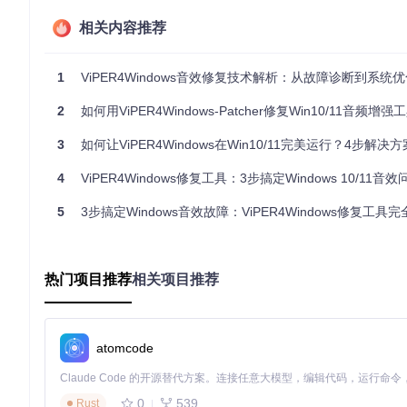
相关内容推荐
git 
clone
执行操作
1
ViPER4Windows音效修复技术解析：从故障诊断到系统优化的
✅ 进入项目文件夹，找到并右键点击"v4w-patcher.bat" 
2
如何用ViPER4Windows-Patcher修复Win10/11音频增强工具
验证结果
3
如何让ViPER4Windows在Win10/11完美运行？4步解
程序执行完成后，启动ViPER4Windows查看是否正常工作
4
ViPER4Windows修复工具：3步搞定Windows 10/11音效问题
进阶技巧：让ViPER4Windows发挥最佳效果
5
3步搞定Windows音效故障：ViPER4Windows修复工具
Windows 11最新版支持
：在使用最新Windows 11时，建议先运行
定期维护
：系统更新后建议重新运行补丁，确保兼容性
冲突处理
：如果安装了其他音效软件，先禁用它们再使用ViPER4
热门项目推荐
相关项目推荐
常见误区：使用ViPER4Windows-Patcher的注
很多用户在使用时会犯这些错误：没有以管理员身份运行、未关闭
atomcode
免这些常见问题。
用户真实反馈
0
539
Rust