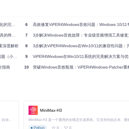
完整路径
6
高效修复ViPER4Windows音效问题：Windows 10/11
✅ 选择"以管理员身份运行"，等待程序加载 ✅ 在弹出的菜单中，根据需要选择1-
的终极指南
7
3步解决Windows音效故障：专业级音频增强工具修复
决方案深度解析
8
3步解决ViPER4Windows在Win10/11的兼容性问题：开源
。如果仍有问题，尝试重启电脑后再次运行补丁。
（小白必看）
9
ViPER4Windows在Win10/11系统的完美解决方案与
完全指南
10
突破Windows音效瓶颈：ViPER4Windows-Patcher重构音
"Registry Patch"再启动配置程序
Windows
意事项
安全软件导致误报、忽略"关闭媒体播放器"的提示。请务必按照操作指
MiniMax-H3
Claude Code 的开源替代方案。连接任意大模型，编辑代码，运行命令，自动验证 — 全自动执行。用 Rust 构建，极致性能。 ｜ An open-source alternative to Claude Code. Connect any LLM, edit code, run commands, and verify changes — autonomously. Built in Rust for speed. Get Started
0
0
Python