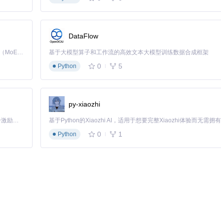
用这个工具不到2分钟就解决了，太神奇了！" —— 来自上海的用户张先生
。这个补丁工具让我重新获得了高质量的音效体验。" —— 音频发烧友李女士
DataFlow
Kimi K3 是Kimi能力最强的模型：这是一个拥有 2.8 万亿参数的混合专家（MoE）模型，具备原生视觉理解能力，并支持 100 万 token 的上下文窗口。
基于大模型算子和工作流的高效文本大模型训练数据合成框架
0
5
Python
py-xiaozhi
「源启盛夏」暑期校园开发者成长计划旨在激活校园开源力量，通过积分激励、认证扶持、资源倾斜等形式，引导高校组织和开发者完成「入驻 — 建项目 — 做贡献 — 获认证 — 得资源」的完整闭环。无论你是想带领社团入驻平台的组织者，还是希望用代码贡献证明自己的开发者，都能在这里找到属于你的成长路径。
区力量不断完善。无论是技术贡献还是使用反馈，都能帮助更多用户解决音效问题。
0
1
Python
软件问题。现在就尝试使用ViPER4Windows-Patcher，重新体
s-Patcher