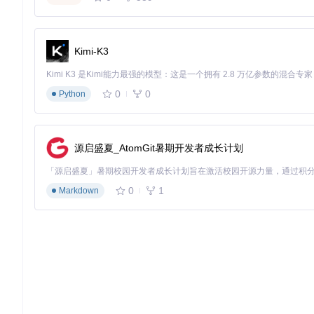
"Windows 11更新后我的ViPER4Windows一直打不开，
"作为一个音乐爱好者，没有ViPER4Windows简直无法忍受
Kimi-K3
项目贡献指南
0
0
Python
如果你有编程经验，欢迎通过以下方式为项目做贡献：
提交bug报告和功能建议
改进批处理脚本，增加新功能
源启盛夏_AtomGit暑期开发者成长计划
帮助翻译多语言界面
撰写更详细的使用教程
ViPER4Windows-Patcher作为一款开源工具，依靠社
0
1
Markdown
通过这个轻量级工具，即使是非技术用户也能在3分钟内解决复杂的音效
ViPER4Windows-Patcher
Patches for fix ViPER4Windows issues on Windows-10/11.
项目地址：
https://gitcode.com/gh_mirrors/vi/ViPER4Window