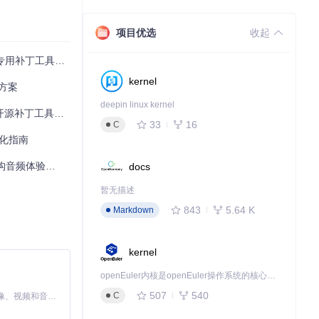
项目优选
收起
专用补丁工具全攻略
3的功能选项
kernel
方案
deepin linux kernel
补丁工具使用指南
33
16
C
优化指南
频体验的技术解密
docs
暂无描述
843
5.64 K
Markdown
kernel
南步骤执行，避
openEuler内核是openEuler操作系统的核心，既是系统性能与稳定性的基石，也是连接处理器、设备与服务的桥梁。
507
540
C
MiniMax H3 是一个通用的全模态生成系统。它支持对由文本、图像、视频和音频组成的多模态上下文进行统一理解，并能生成分辨率高达 2K、时长可达 15 秒的带原生立体声音频的视频。得益于面向任务泛化的系统设计，H3 在预训练阶段就已具备广泛的多模态上下文理解与生成能力，能够出色地执行复杂的多模态指令。