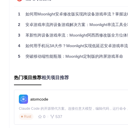
不同设备的硬件性能差异会导致体验不同。7英寸平板等小屏设备
显示比例和输入延迟。Moonlight针对不同设备类型提供了自
1
如何用Moonlight安卓修改版实现跨设备游戏串流？掌握这8个关键
游戏手柄连接问题通常可以通过检查驱动状态解决。应用的控制
误，可在设置中重置控制器配置或尝试更新应用到最新版本。
2
安卓游戏串流跨设备游戏解决方案：Moonlight串流工具全场景
音频问题与高级优化策略
3
革新性跨设备游戏串流：Moonlight阿西西修改版全方位
音频异常通常表现为无声或断断续续。首先检查Android系统的音
4
如何用手机玩3A大作？Moonlight实现低延迟安卓游戏串
问题，该选项位于音频设置区域。如果问题持续，尝试重启设备
5
突破移动端性能瓶颈：Moonlight定制版的跨屏游戏革命
对于高级用户，可以通过调整流媒体缓冲区大小和启用硬件加速
关闭后台应用以释放系统资源，也能有效提升串流质量。
热门项目推荐
相关项目推荐
最佳实践与预防措施
为获得最佳串流体验，建议遵循以下最佳实践：定期更新Moonlight
atomcode
使用高质量WiFi路由器，最好支持802.11ac标准；将PC和
如果遇到应用崩溃问题，尝试清除缓存和数据，或卸载后重新安装。
0
537
Rust
获取帮助。记住，稳定的网络环境是流畅串流的基础，花时间优
通过以上解决方案，你应该能够解决Moonlight Androi