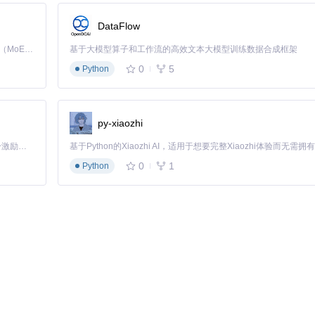
更加顺畅！
DataFlow
Kimi K3 是Kimi能力最强的模型：这是一个拥有 2.8 万亿参数的混合专家（MoE）模型，具备原生视觉理解能力，并支持 100 万 token 的上下文窗口。
基于大模型算子和工作流的高效文本大模型训练数据合成框架
0
5
Python
roid
py-xiaozhi
「源启盛夏」暑期校园开发者成长计划旨在激活校园开源力量，通过积分激励、认证扶持、资源倾斜等形式，引导高校组织和开发者完成「入驻 — 建项目 — 做贡献 — 获认证 — 得资源」的完整闭环。无论你是想带领社团入驻平台的组织者，还是希望用代码贡献证明自己的开发者，都能在这里找到属于你的成长路径。
0
1
Python