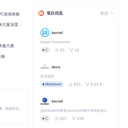
视设备则应优化
项目优选
收起
PC游戏体验
到按键映射错
方案深度评测
kernel
deepin linux kernel
有时能解决兼容性
的终极方案
33
16
C
体验
业选项。同时，
docs
暂无描述
843
5.64 K
Markdown
量导致的性能降频；
kernel
MiniMax H3 是一个通用的全模态生成系统。它支持对由文本、图像、视频和音频组成的多模态上下文进行统一理解，并能生成分辨率高达 2K、时长可达 15 秒的带原生立体声音频的视频。得益于面向任务泛化的系统设计，H3 在预训练阶段就已具备广泛的多模态上下文理解与生成能力，能够出色地执行复杂的多模态指令。
openEuler内核是openEuler操作系统的核心，既是系统性能与稳定性的基石，也是连接处理器、设备与服务的桥梁。
库提交issue
507
539
C
对性能的影响，根