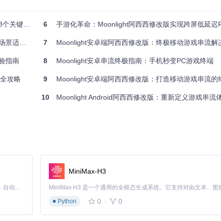
建议降低视频参数以保证流畅性；10英寸平板可适当提高画质设置；电
适应界面，相关布局文件位于
app/src/main/res/layout/
目录下。
设置就够了
6
手游化革命：Moonlight阿西西修改版实现跨屏低延迟
器处理逻辑在
ControllerHandler.java
中实现，支持多种手柄类型。如果遇
适配指南
7
Moonlight安卓端阿西西修改版：终极移动游戏串流解决
体验指南
8
Moonlight安卓串流终极指南：手机秒变PC游戏终端
频权限设置，确保Moonlight拥有录音和播放权限。关闭5.1环绕声设置
流全攻略
9
Moonlight安卓端阿西西修改版：打造移动游戏串流
的音频服务或重新安装应用。
10
Moonlight Android阿西西修改版：重新定义游戏串流
解码来优化性能。这些高级设置在电视版界面中更为丰富，提供了更多专
应用和PC端GeForce Experience；保持设备电量充足，避免低电
MiniMax-H3
路由器之间用网线连接，减少无线传输损耗。
Claude Code 的开源替代方案。连接任意大模型，编辑代码，运行命令，自动验证 — 全自动执行。用 Rust 构建，极致性能。 ｜ An open-source alternative to Claude Code. Connect any LLM, edit code, run commands, and verify changes — autonomously. Built in Rust for speed. Get Started
对于持续存在的复杂问题，可以查看应用日志文件，或在项目的GitHub仓
0
0
Python
化网络设置往往能获得最显著的体验提升。
d使用过程中的大部分问题。无论是基础连接还是高级优化，关键在于理解各参数