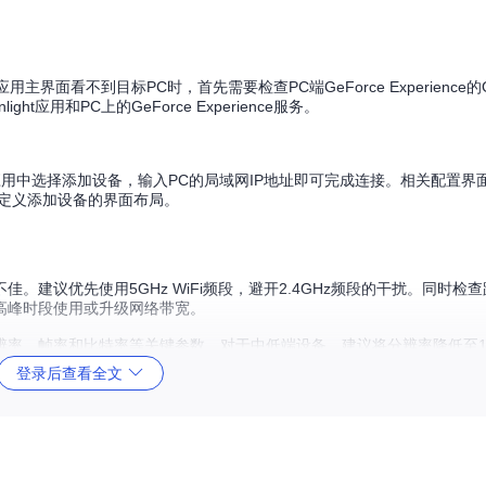
用主界面看不到目标PC时，首先需要检查PC端GeForce Experience的G
应用和PC上的GeForce Experience服务。
应用中选择添加设备，输入PC的局域网IP地址即可完成连接。相关配置界
定义添加设备的界面布局。
建议优先使用5GHz WiFi频段，避开2.4GHz频段的干扰。同时检查
高峰时段使用或升级网络带宽。
率、帧率和比特率等关键参数。对于中低端设备，建议将分辨率降低至10
面中找到，通过
StreamSettings.java
实现参数保存与应用。
登录后查看全文