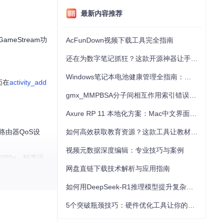
最新内容推荐
ameStream功
AcFunDown视频下载工具完全指南
还在为数字笔记抓狂？这款开源神器让手写批注效率提升300%
Windows笔记本电池健康管理全指南：从根源解决电池损耗问题
面在
activity_add
gmx_MMPBSA分子间相互作用索引错误的深度诊断与解决
Axure RP 11 本地化方案：Mac中文界面优化与原型设计工具汉化全指南
路由器QoS设
如何高效获取教育资源？这款工具让教材下载效率提升80%
视频元数据深度编辑：专业技巧与案例
80p，帧率设
网盘直链下载技术解析与应用指南
如何用DeepSeek-R1推理模型提升复杂任务解决能力：完整指南
5个突破瓶颈技巧：硬件优化工具让你的电脑性能提升30%