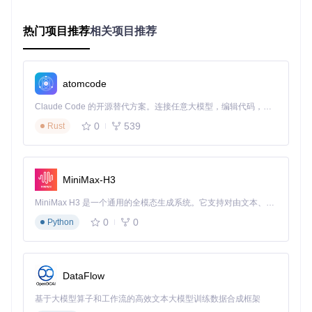
块
热门项目推荐
相关项目推荐
离线场景：网络中断时的可靠助手
露营或网络故障时，本地化语音助手依然能提供基础服务：播
放本地音乐库、查询离线地图、设置闹钟提醒等。对于经常处
于网络不稳定环境的用户，这种可靠性带来的安全感无可替
atomcode
代。
Claude Code 的开源替代方案。连接任意大模型，编辑代码，运行命令，自动验证 — 全自动执行。用 Rust 构建，极致性能。 ｜ An open-source alternative to Claude Code. Connect any LLM, edit code, run commands, and verify changes — autonomously. Built in Rust for speed. Get Started
实现路径：从准备到部署的完整指南
0
539
Rust
前期准备
硬件要求
MiniMax-H3
小爱音箱（任意型号，Pro版本推荐）
MiniMax H3 是一个通用的全模态生成系统。它支持对由文本、图像、视频和音频组成的多模态上下文进行统一理解，并能生成分辨率高达 2K、时长可达 15 秒的带原生立体声音频的视频。得益于面向任务泛化的系统设计，H3 在预训练阶段就已具备广泛的多模态上下文理解与生成能力，能够出色地执行复杂的多模态指令。
本地服务器/电脑（最低4GB内存，双核处理器）
0
0
Python
10GB可用存储空间（用于模型文件）
环境搭建步骤
DataFlow
# 克隆项目仓库
git 
clone
基于大模型算子和工作流的高效文本大模型训练数据合成框架
cd
 mi-gpt
