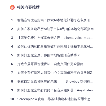
相关内容推荐
图1：MiGPT服务启动成功后显示的命令行界面，实时反馈语
音交互状态
1
智能音箱改造指南：探索AI本地化部署打造专属语音助手
应用场景：本地化智能的多元价值
2
如何在家搭建私密AI助手？从0到1的本地化部署指南
家庭场景：打造专属语音交互中心
3
【亲测免费】 **探索未来之声：ollama-voice-mac，你的私人离线语音助手**
想象这样的清晨：当你说"小爱同学，今天天气如何"，音箱立
4
如何让你的智能音箱突破厂商限制？揭秘本地化AI助手改造方案
即播报本地天气预报；询问"提醒我下午3点开会"，日程直接存
储在本地数据库；指令"打开客厅灯光"，智能家居设备瞬间响
5
如何打造完全属于你的本地智能语音助手？
应。这一切都在没有网络连接的情况下完成，数据完全保存在
你的家庭服务器中。
6
打造专属开源智能音箱：自定义固件完全指南
办公场景：构建安全语音工作流
7
如何免费打造私人影音中心？高颜值跨平台播放器ZyPlayer的终极使用指南
在办公室环境中，你可以通过本地化语音助手安全地查询内部
文档、设置会议提醒、记录灵感笔记。所有语音转文字内容均
8
探索自定义语音唤醒的未来 —— Snowboy 热词检测引擎
在本地处理，确保商业机密不会通过云端服务泄露。特别适合
需要严格数据保密的金融、法律等行业使用。
9
如何打造完全私有的跨平台音乐服务器：Any-Listen终极部署指南
10
Screenpipe全攻略：零基础构建本地智能应用生态
图2：MiGPT支持的核心语音命令接口，可映射到不同功能模