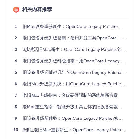
⚠️
警告
：系统升级前请务必备份所有重要数据。建议使用
相关内容推荐
Time Machine进行完整备份，或手动复制关键文件到外部
存储设备。
1
旧Mac设备重获新生：OpenCore Legacy Patcher技术解析与实战指南
技术突破：OCLP的创新解决方案
2
老旧设备系统升级指南：使用开源工具OpenCore Legacy Patcher焕发新生命
双核心工作机制
3
3步激活旧Mac新生：OpenCore Legacy Patcher全攻略
OCLP采用创新的双核心架构实现旧设备升级：引导层优化通
过定制版OpenCore引导程序绕过硬件检查，系统层修补则通
4
老旧设备系统升级终极指南：用OpenCore Legacy Patcher让旧Mac焕发新生
过内核扩展(kext)和驱动补丁解决兼容性问题。这种非侵入式
的升级方式既保留了系统的原生体验，又避免了硬件修改带来
5
旧设备升级还能战几年？OpenCore Legacy Patcher让过时Mac重获新生
的风险。
6
老旧Mac升级新系统：用OpenCore Legacy Patcher图形化工具让旧设备焕发新生
模块化功能设计
7
老旧Mac升级指南：突破硬件限制的系统焕新方案
OCLP采用模块化设计，可按需启用不同功能，包括引导构建
模块、安装介质模块、驱动补丁模块和系统优化模块。为确保
8
老Mac重生指南：智能升级工具让你的旧设备焕发第二春
系统稳定运行，OCLP内置多重兼容性保障，如设备识别系
统、安全机制保留和回滚功能。
9
旧设备升级新体验：OpenCore Legacy Patcher实现系统兼容性与硬件支持的完美结合
OCLP主界面提供四大核心功能模块，包括Build and Install O
10
3步让老旧Mac重获新生：OpenCore Legacy Patcher完全指南
penCore、Post-Install Root Patch、Create macOS Installer