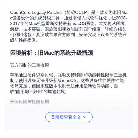
OpenCore Legacy Patcher（简称OCLP）是一款专为老旧Ma
c设备设计的系统升级工具，通过非侵入式软件优化，让2008-
2017年的Mac机型重新支持最新macOS系统。本文将从困境
解析、技术突破、实施蓝图和效能提升四个维度，详细介绍如
何利用这款工具突破苹果官方限制，安全实现旧设备的系统升
级与性能提升。
困境解析：旧Mac的系统升级瓶颈
官方限制的三重枷锁
苹果通过硬件识别封锁、驱动支持移除和功能特性限制三重机
制，使旧设备无法升级新版macOS。这些设备往往硬件性能
依然充足，但因系统版本限制无法使用最新软件功能，面
临"能用却不好用"的尴尬处境。
升级风险与性能预期
旧Mac升级面临数据丢失、系统不稳定、硬件兼容性问题和功
登录后查看全文
能缺失等风险。其中数据丢失风险最高，但可通过备份完全规
避。不同年份机型升级后的性能提升幅度不同，2012-2015年
机型系统响应速度可提升30%~50%，应用启动时间提升20%~
40%，多任务处理提升25%~45%，图形性能提升15%~35%。