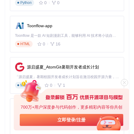
插入U盘并选择作为安装介质
0
0
Python
点击"Start"开始下载并制作安装盘
等待过程完成（时间取决于网络速度）
Toonflow-app
创建macOS安装介质界面提供下载新安装器或使用现有安装
器的选项，操作流程直观清晰
Toonflow 是一款 AI 短剧漫剧工具，能够利用 AI 技术将小说自动转化为剧本，并结合 AI 生成的图片和视频，实现高效的短剧创作。借助 Toonflow，可以轻松完成从文字到影像的全流程，让短剧制作变得更加智能与便捷。
构建与安装引导程序
0
16
HTML
返回主界面，选择"Build and Install OpenCore"
工具会自动为您的设备生成最优配置
点击"Install OpenCore"开始安装引导程序
选择目标磁盘（通常是内置硬盘）
源启盛夏_AtomGit暑期开发者成长计划
等待安装完成
「源启盛夏」暑期校园开发者成长计划旨在激活校园开源力量，通过积分激励、认证扶持、资源倾斜等形式，引导高校组织和开发者完成「入驻 — 建项目 — 做贡献 — 获认证 — 得资源」的完整闭环。无论你是想带领社团入驻平台的组织者，还是希望用代码贡献证明自己的开发者，都能在这里找到属于你的成长路径。
0
1
Markdown
构建过程显示详细的组件添加和配置步骤，包括OpenCore版
本、kext文件和各种补丁的添加情况
系统安装与后期配置
700万+用户深度参与代码创作，更多精彩内容等你共创
AionUi
重启电脑并按住Option键
选择"EFI Boot"启动项
免费、本地、开源的 24/7 全天候 Cowork 应用，以及适用于 Gemini CLI、Claude Code、Codex、OpenCode、Qwen Code、Goose CLI、Auggie 等的 OpenClaw | 🌟 喜欢就点star吧
立即登录/注册
进入macOS安装界面，格式化目标分区
完成系统安装后重启
0
6
TypeScript
再次运行OCLP，选择"Post-Install Root Patch"