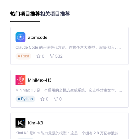
和Support，直观呈现工具的主要作用
热门项目推荐
相关项目推荐
实施蓝图：旧Mac升级四步曲
准备工作
环境要求：运行macOS的Intel处理器Mac，至少16GB可用存
atomcode
储空间，稳定网络连接，8GB以上容量U盘（用于制作安装介
Claude Code 的开源替代方案。连接任意大模型，编辑代码，运行命令，自动验证 — 全自动执行。用 Rust 构建，极致性能。 ｜ An open-source alternative to Claude Code. Connect any LLM, edit code, run commands, and verify changes — autonomously. Built in Rust for speed. Get Started
质）。
0
532
Rust
软件准备：
git 
clone
cd
 OpenCore-Legacy-Patcher && ./OpenCore-Patcher-GUI.
comm
MiniMax-H3
MiniMax H3 是一个通用的全模态生成系统。它支持对由文本、图像、视频和音频组成的多模态上下文进行统一理解，并能生成分辨率高达 2K、时长可达 15 秒的带原生立体声音频的视频。得益于面向任务泛化的系统设计，H3 在预训练阶段就已具备广泛的多模态上下文理解与生成能力，能够出色地执行复杂的多模态指令。
首次运行会自动安装必要依赖组件，请保持网络通畅。
0
0
Python
⚠️
注意
：确保您的设备在支持列表内，完整兼容列表请参
考官方文档：
docs/MODELS.md
制作系统安装介质
Kimi-K3
在主界面选择"Create macOS Installer"
选择目标macOS版本（建议选择最新稳定版）
Kimi K3 是Kimi能力最强的模型：这是一个拥有 2.8 万亿参数的混合专家（MoE）模型，具备原生视觉理解能力，并支持 100 万 token 的上下文窗口。