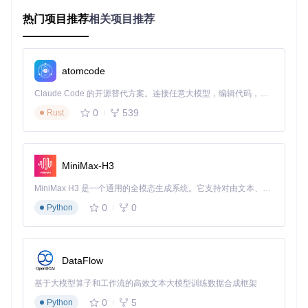
往往需要昂贵的GPU资源支持，导致处理成本居高不下。对于
日均处理数万份文档的金融、法律等行业，高昂的计算成本成
热门项目推荐
相关项目推荐
为规模化应用的主要障碍。
1.3 复杂文档场景的适应性局限
atomcode
实际应用中的文档类型多样，包含表格、收据、多列布局、数
学公式等复杂元素。传统OCR工具在处理这些非标准格式文档
Claude Code 的开源替代方案。连接任意大模型，编辑代码，运行命令，自动验证 — 全自动执行。用 Rust 构建，极致性能。 ｜ An open-source alternative to Claude Code. Connect any LLM, edit code, run commands, and verify changes — autonomously. Built in Rust for speed. Get Started
时，常出现识别错误、排版混乱等问题，需要大量人工校对，
严重影响了自动化处理的效率与可靠性。
0
539
Rust
二、LightOnOCR-1B的颠覆性解决方案
2.1 端到端全微分架构设计
MiniMax-H3
LightOnOCR-1B-1025采用创新性的端到端全微分设计，摒弃
MiniMax H3 是一个通用的全模态生成系统。它支持对由文本、图像、视频和音频组成的多模态上下文进行统一理解，并能生成分辨率高达 2K、时长可达 15 秒的带原生立体声音频的视频。得益于面向任务泛化的系统设计，H3 在预训练阶段就已具备广泛的多模态上下文理解与生成能力，能够出色地执行复杂的多模态指令。
了传统OCR的多模块流水线架构。该模型将基于Pixtral的视觉
0
0
Python
Transformer编码器与基于Qwen3的轻量级文本解码器有机融
合，实现了从图像输入到文本输出的端到端处理。这种架构不
仅简化了系统设计，还通过全微分特性实现了端到端的训练优
化，显著提升了模型的整体性能与泛化能力。
DataFlow
2.2 极致性能优化与效率突破
基于大模型算子和工作流的高效文本大模型训练数据合成框架
通过从高质量开源视觉语言模型中进行知识蒸馏，LightOnOC
0
5
Python
R-1B-1025在保持识别精度的同时，实现了模型体积的大幅压