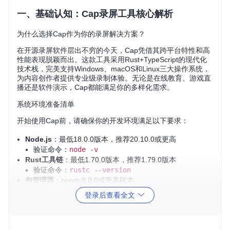
一、基础认知：Cap录屏工具核心解析
为什么选择Cap作为你的录屏解决方案？
在开源录屏软件层出不穷的今天，Cap凭借其跨平台特性和高
性能表现脱颖而出。这款工具采用Rust+TypeScript的现代化
技术栈，完美支持Windows、macOS和Linux三大操作系统，
为内容创作者提供专业级录制体验。无论是在线教育、游戏直
播还是软件演示，Cap都能满足你的多样化需求。
系统环境准备清单
开始使用Cap前，请确保你的开发环境满足以下要求：
Node.js
：最低18.0.0版本，推荐20.10.0或更高
验证命令：
node -v
Rust工具链
：最低1.70.0版本，推荐1.79.0版本
验证命令：
rustc --version
包管理器
：pnpm 8.0.0或更高版本
验证命令：
pnpm --version
登录后查看全文
⚠️
警告
：Windows用户需要安装Visual Studio Build Tool
s，macOS用户需运行
xcode-select --install
命令安
装必要的开发工具。