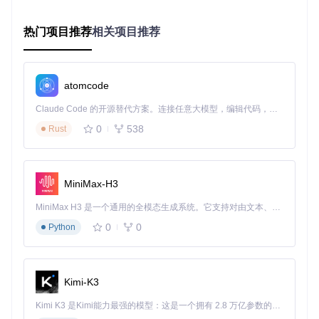
能在几分钟内完成高质量录制。以下是标准录制流程的分步指
南：
热门项目推荐
相关项目推荐
启动应用
执行
pnpm dev:desktop
命令启动Cap
等待应用加载完成，首次启动可能需要较长时间
atomcode
选择录制区域
Claude Code 的开源替代方案。连接任意大模型，编辑代码，运行命令，自动验证 — 全自动执行。用 Rust 构建，极致性能。 ｜ An open-source alternative to Claude Code. Connect any LLM, edit code, run commands, and verify changes — autonomously. Built in Rust for speed. Get Started
0
538
Rust
全屏模式：捕获整个显示器画面
窗口模式：选择特定应用程序窗口
自定义区域：手动拖拽选择录制范围
MiniMax-H3
配置音频设置
MiniMax H3 是一个通用的全模态生成系统。它支持对由文本、图像、视频和音频组成的多模态上下文进行统一理解，并能生成分辨率高达 2K、时长可达 15 秒的带原生立体声音频的视频。得益于面向任务泛化的系统设计，H3 在预训练阶段就已具备广泛的多模态上下文理解与生成能力，能够出色地执行复杂的多模态指令。
选择麦克风输入设备
0
0
开启/关闭系统音频捕获
Python
调整输入音量并测试
开始录制
Kimi-K3
点击红色录制按钮
Kimi K3 是Kimi能力最强的模型：这是一个拥有 2.8 万亿参数的混合专家（MoE）模型，具备原生视觉理解能力，并支持 100 万 token 的上下文窗口。
3秒倒计时后开始录制