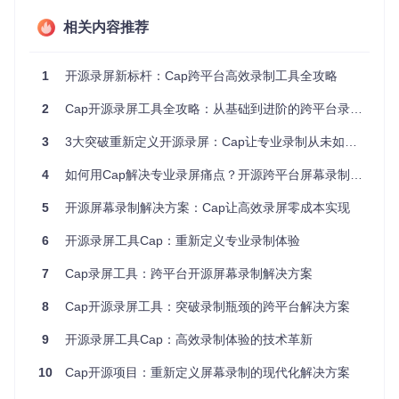
相关内容推荐
快速安装指南
# 获取项目源代码
git 
clone
1
开源录屏新标杆：Cap跨平台高效录制工具全攻略
cd
 Cap

2
Cap开源录屏工具全攻略：从基础到进阶的跨平台录制解决方案
# 安装项目依赖
pnpm install

3
3大突破重新定义开源录屏：Cap让专业录制从未如此简单
# 配置开发环境变量
4
如何用Cap解决专业录屏痛点？开源跨平台屏幕录制全指南
cp
 .env.example .
env
echo
"NEXT_PUBLIC_LOCAL_MODE=true"
 >> .
env
5
开源屏幕录制解决方案：Cap让高效录屏零成本实现
# 启动桌面应用程序
6
开源录屏工具Cap：重新定义专业录制体验
7
Cap录屏工具：跨平台开源屏幕录制解决方案
8
Cap开源录屏工具：突破录制瓶颈的跨平台解决方案
二、场景应用：Cap录屏实战指南
9
开源录屏工具Cap：高效录制体验的技术革新
如何快速完成一次专业录屏？
10
Cap开源项目：重新定义屏幕录制的现代化解决方案
Cap的设计理念是"简单但不简陋"，即使是初次使用的用户也