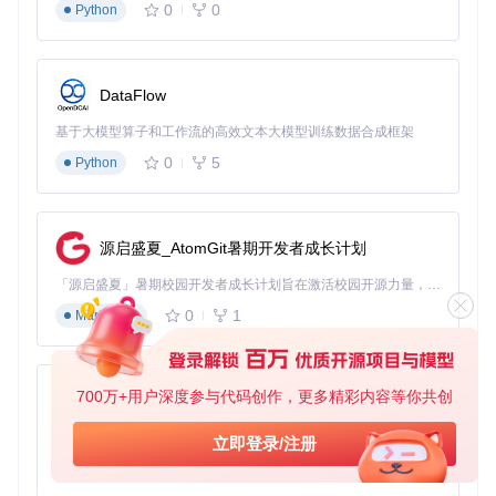
录制过程中可暂停/继续
0
0
Python
完成录制
点击停止按钮结束录制
DataFlow
预览录制内容
保存或直接分享
基于大模型算子和工作流的高效文本大模型训练数据合成框架
💡 小贴士：提升录制质量的进阶技巧
0
5
Python
不同场景下的最佳配置方案
Cap提供灵活的配置选项，可根据不同录制场景进行优化设
置：
源启盛夏_AtomGit暑期开发者成长计划
教学录制场景
分辨率：1080p
「源启盛夏」暑期校园开发者成长计划旨在激活校园开源力量，通过积分激励、认证扶持、资源倾斜等形式，引导高校组织和开发者完成「入驻 — 建项目 — 做贡献 — 获认证 — 得资源」的完整闭环。无论你是想带领社团入驻平台的组织者，还是希望用代码贡献证明自己的开发者，都能在这里找到属于你的成长路径。
帧率：30fps
0
1
Markdown
音频质量：128kbps
适用场景：在线课程、软件教程、产品演示
游戏录制场景
分辨率：1440p
700万+用户深度参与代码创作，更多精彩内容等你共创
py-xiaozhi
帧率：60fps
硬件加速：开启GPU编码
基于Python的Xiaozhi AI，适用于想要完整Xiaozhi体验而无需拥有专用硬件的用户。
立即登录/注册
适用场景：游戏直播、电竞视频、3D动画展示
0
1
代码演示场景
Python
分辨率：720p