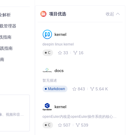
项目优选
收起
全解析
下载管理器
kernel
践指南
deepin linux kernel
实践指南
33
16
C
指南
docs
暂无描述
843
5.64 K
Markdown
kernel
MiniMax H3 是一个通用的全模态生成系统。它支持对由文本、图像、视频和音频组成的多模态上下文进行统一理解，并能生成分辨率高达 2K、时长可达 15 秒的带原生立体声音频的视频。得益于面向任务泛化的系统设计，H3 在预训练阶段就已具备广泛的多模态上下文理解与生成能力，能够出色地执行复杂的多模态指令。
openEuler内核是openEuler操作系统的核心，既是系统性能与稳定性的基石，也是连接处理器、设备与服务的桥梁。
507
539
C
还原注册表状