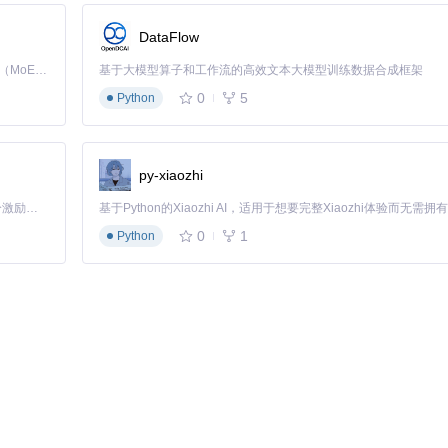
DataFlow
Kimi K3 是Kimi能力最强的模型：这是一个拥有 2.8 万亿参数的混合专家（MoE）模型，具备原生视觉理解能力，并支持 100 万 token 的上下文窗口。
基于大模型算子和工作流的高效文本大模型训练数据合成框架
0
5
Python
ackup"
py-xiaozhi
「源启盛夏」暑期校园开发者成长计划旨在激活校园开源力量，通过积分激励、认证扶持、资源倾斜等形式，引导高校组织和开发者完成「入驻 — 建项目 — 做贡献 — 获认证 — 得资源」的完整闭环。无论你是想带领社团入驻平台的组织者，还是希望用代码贡献证明自己的开发者，都能在这里找到属于你的成长路径。
tware\DownloadManager"
0
1
Python
对命令参数。
回滚方案
：执行
.\time_capsule.ps1 -Action Unlock