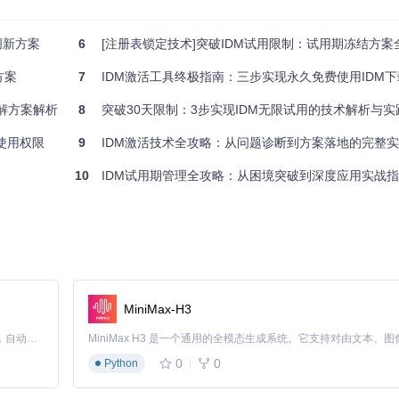
创新方案
6
[注册表锁定技术]突破IDM试用限制：试用期冻结方案
方案
7
IDM激活工具终极指南：三步实现永久免费使用IDM
录始终显示为借阅第一天，但实际可长期使用
解方案解析
8
突破30天限制：3步实现IDM无限试用的技术解析与实
阻止其随时间"变质"（过期）
永久使用权限
9
IDM激活技术全攻略：从问题诊断到方案落地的完整
10
IDM试用期管理全攻略：从困境突破到深度应用实战
MiniMax-H3
Claude Code 的开源替代方案。连接任意大模型，编辑代码，运行命令，自动验证 — 全自动执行。用 Rust 构建，极致性能。 ｜ An open-source alternative to Claude Code. Connect any LLM, edit code, run commands, and verify changes — autonomously. Built in Rust for speed. Get Started
0
0
Python
相关项，建议操作前关闭IDM程序。
回滚方案
：运行工具选择"恢复默认"即可