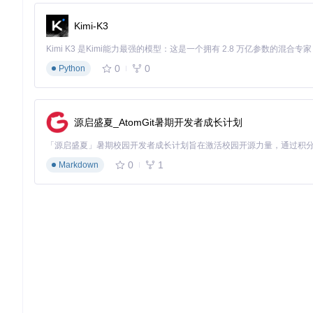
📌 进阶版：命令行脚本精准控制（适合技术用户）
Kimi-K3
操作步骤
：
0
0
以管理员身份打开PowerShell
Python
导航至工具目录执行基础配置
cd
 IDM
-Activation-Script
.\configure.ps1 
-Mode
 Capsule 
-BackupPath
"D:\IDM_B
源启盛夏_AtomGit暑期开发者成长计划
执行核心锁定命令
.\time_capsule.ps1 
-Action
 Lock 
-RegPath
"HKCU:\Sof
0
1
Markdown
验证锁定状态
.\verify.ps1 
-Check
风险提示
：错误的注册表路径可能导致其他软件异常，请严格核
📌 专家版：组策略部署与监控（适合企业环境）
操作步骤
：
在域控制器创建组策略对象(GPO)