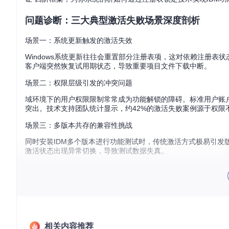
问题诊断：三大典型激活失败场景深度剖析
场景一：系统更新触发的激活失效
Windows系统更新往往会重置部分注册表项，这对依赖注册表
客户端突然恢复试用期状态，导致重要项目文件下载中断。
场景二：权限层级引发的冲突问题
域环境下的用户权限限制常常成为功能解锁的障碍。标准用户账
突出。技术支持团队统计显示，约42%的激活失败案例源于权限
场景三：多版本共存的兼容性挑战
同时安装IDM多个版本进行功能测试时，传统激活方式极易引发版本
激活状态出现异常切换，导致测试数据失真。
技术原理：时间胶囊技术的注册表锁定机制
核心概念：时间胶囊的比喻解析
注册表锁定技术就像图书馆的"时间胶囊"借阅系统——当你需要
戳）。这种方式既不破坏软件完整性，又能实现功能的持续可用
相关内容推荐