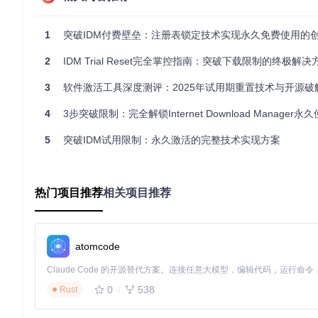
数据流向可视化
IDM启动 → 读取注册表时间戳 → 对比系统当前时间 → 

1
突破IDM付费壁垒：注册表锁定技术实现永久免费使用的
[正常流程] 计算剩余试用期 → 显示倒计时

2
IDM Trial Reset完全掌控指南：突破下载限制的终极解决
双重类比理解
图书馆借阅系统
：就像特殊书籍的"永久续借"服务，系统记
3
软件激活工具深度测评：2025年试用期重置技术与开源破
冰箱保鲜原理
：注册表锁定如同将试用期"冷冻"在最佳状态，
4
3步突破限制：完全解锁Internet Download Manager
多场景方案：风险分级的功能解锁实施策略
5
突破IDM试用限制：永久激活的完整技术实现方案
📌 基础版：图形化工具一键部署（适合普通用户）
操作步骤
：
热门项目推荐
相关项目推荐
从项目仓库获取最新工具包
atomcode
解压至本地目录，双击运行"IDM_Unlock_Tool.exe"
在图形界面中选择"时间胶囊模式"，点击"启动保护"
系统自动创建注册表备份（保存于程序目录backup文件夹）
0
538
Rust
风险提示
：此模式会修改HKEY_CURRENT_USER下的IDM
态。