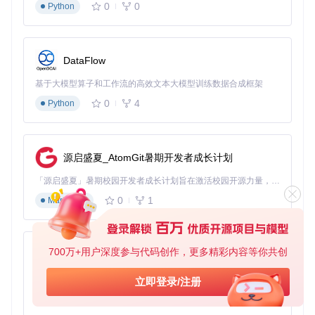
0
0
Python
调整媒体服务配置： 修改play-services-core/src/main/jav
a/com/google/android/gms/media/MediaDrmHelper.java
中的DRM超时参数
DataFlow
启用详细日志记录： 在play-services-core/src/main/java/
org/microg/gms/common/Logger.java中设置日志级别为V
基于大模型算子和工作流的高效文本大模型训练数据合成框架
ERBOSE
0
4
Python
应用自定义构建：
git 
clone
源启盛夏_AtomGit暑期开发者成长计划
cd
 GmsCore

「源启盛夏」暑期校园开发者成长计划旨在激活校园开源力量，通过积分激励、认证扶持、资源倾斜等形式，引导高校组织和开发者完成「入驻 — 建项目 — 做贡献 — 获认证 — 得资源」的完整闭环。无论你是想带领社团入驻平台的组织者，还是希望用代码贡献证明自己的开发者，都能在这里找到属于你的成长路径。
0
1
Markdown
效果验证：科学测试播放功能恢复状态
沙盒环境测试流程
700万+用户深度参与代码创作，更多精彩内容等你共创
py-xiaozhi
基础功能测试
：
基于Python的Xiaozhi AI，适用于想要完整Xiaozhi体验而无需拥有专用硬件的用户。
立即登录/注册
播放30秒短视频内容验证基本播放功能
0
1
Python
切换视频质量（720p/1080p）测试自适应码率能力