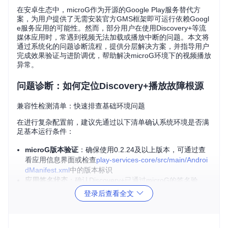
在安卓生态中，microG作为开源的Google Play服务替代方
案，为用户提供了无需安装官方GMS框架即可运行依赖Googl
e服务应用的可能性。然而，部分用户在使用Discovery+等流
媒体应用时，常遇到视频无法加载或播放中断的问题。本文将
通过系统化的问题诊断流程，提供分层解决方案，并指导用户
完成效果验证与进阶调优，帮助解决microG环境下的视频播放
异常。
问题诊断：如何定位Discovery+播放故障根源
兼容性检测清单：快速排查基础环境问题
在进行复杂配置前，建议先通过以下清单确认系统环境是否满
足基本运行条件：
microG版本验证
：确保使用0.2.24及以上版本，可通过查
看应用信息界面或检查
play-services-core/src/main/Androi
dManifest.xml
中的版本标识
应用签名状态
：确认Discovery+已通过microG的签名验
证，可在microG设置的"Google验证"部分查看
登录后查看全文
网络环境测试
：使用
ping -c 5 api.discoveryplus.co
m
命令检查流媒体服务器连接状态
系统时间同步
：验证设备时间与网络时间偏差不超过5分