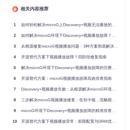
钟，时间不同步可能导致DRM认证失败
常见误区提示：避免基础配置错误
相关内容推荐
权限过度限制
：仅授予"使用时允许"的位置权限会导致后台
内容加载失败
DRM组件缺失
：认为开源系统无需DRM支持，忽略Widevin
1
如何轻松解决microG上Discovery+视频无法播放的问题
e等必要组件安装
缓存数据冲突
：应用升级后未清除旧缓存，导致新功能与旧
2
如何解决microG环境下Discovery+视频播放故障？开源替代方案兼容性修复指南
配置不兼容
3
从根源修复microG视频播放问题：3种方案彻底解决Discovery+等应用播放故障
分层解决方案：从基础到深度的修复路径
4
开源替代方案下视频播放故障？四阶段修复指南
基础配置：microG核心权限设置
5
解决microG环境下Discovery+视频播放故障的完整指南
配置位置权限的3个关键步骤
6
开源替代方案：microG视频播放故障高效排查指南
进入系统设置 > 应用 > microG Services > 权限，找到"位
置信息"选项
7
Discovery+视频播放失败：从根源解决microG环境下的媒体服务适配问题
8
三步解决microG视频播放修复：告别卡顿，流畅观看Discovery+内容
图1：microG服务权限设置界面，高亮显示位置信息权限
9
microG环境下Discovery+视频播放故障的精准排查与高效修复方案
选项
10
开源替代方案下视频播放异常：权限配置与DRM优化助你流畅观看Discovery+
点击进入位置权限设置页面，选择"始终允许"选项