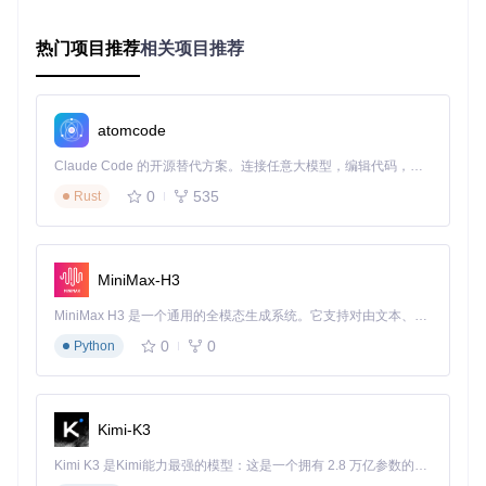
图2：位置权限设置界面，已选择"始终允许"选项
热门项目推荐
相关项目推荐
重启microG服务（通过应用信息页面的"强制停止"功能）
进阶增强：DRM组件适配与配置
atomcode
如何安装并验证Widevine DRM支持
Claude Code 的开源替代方案。连接任意大模型，编辑代码，运行命令，自动验证 — 全自动执行。用 Rust 构建，极致性能。 ｜ An open-source alternative to Claude Code. Connect any LLM, edit code, run commands, and verify changes — autonomously. Built in Rust for speed. Get Started
检查设备DRM支持状态：
0
535
Rust
安装开源DRM解决方案：
MiniMax-H3
从F-Droid下载并安装"DRM Provider"应用
MiniMax H3 是一个通用的全模态生成系统。它支持对由文本、图像、视频和音频组成的多模态上下文进行统一理解，并能生成分辨率高达 2K、时长可达 15 秒的带原生立体声音频的视频。得益于面向任务泛化的系统设计，H3 在预训练阶段就已具备广泛的多模态上下文理解与生成能力，能够出色地执行复杂的多模态指令。
在microG设置中启用"DRM内容支持"（路径：microG
0
0
Python
设置 > 谷歌服务 > DRM）
验证DRM配置： 查看play-services-droidguard/core/src/
main/res/values/drm_config.xml确认DRM配置参数
Kimi-K3
深度定制：源码级优化与调试
Kimi K3 是Kimi能力最强的模型：这是一个拥有 2.8 万亿参数的混合专家（MoE）模型，具备原生视觉理解能力，并支持 100 万 token 的上下文窗口。
针对视频播放的microG源码调整建议