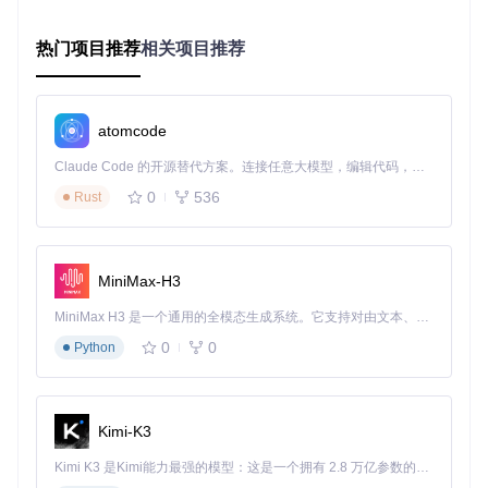
2.1 快速上手：3分钟完成AI服务配置
热门项目推荐
相关项目推荐
痛点
：传统AI服务配置需要手动填写多个参数，步骤繁琐，容
易出错。
解决方案
：
atomcode
✅ 克隆项目仓库：
git clone https://gitcode.com/
Claude Code 的开源替代方案。连接任意大模型，编辑代码，运行命令，自动验证 — 全自动执行。用 Rust 构建，极致性能。 ｜ An open-source alternative to Claude Code. Connect any LLM, edit code, run commands, and verify changes — autonomously. Built in Rust for speed. Get Started
gh_mirrors/cc/cc-switch
0
536
Rust
✅ 根据操作系统运行安装程序
✅ 首次启动应用，完成基础设置向导
✅ 点击主界面右上角的"+"按钮添加AI服务
MiniMax-H3
MiniMax H3 是一个通用的全模态生成系统。它支持对由文本、图像、视频和音频组成的多模态上下文进行统一理解，并能生成分辨率高达 2K、时长可达 15 秒的带原生立体声音频的视频。得益于面向任务泛化的系统设计，H3 在预训练阶段就已具备广泛的多模态上下文理解与生成能力，能够出色地执行复杂的多模态指令。
图2：服务添加界面提供了丰富的预设模板，只需输入API Key
即可完成配置
0
0
Python
效果对比
：
配置方式
步骤数
耗时
错误率
Kimi-K3
传统手动配置
8-12步
15-20分钟
高（约30%）
Kimi K3 是Kimi能力最强的模型：这是一个拥有 2.8 万亿参数的混合专家（MoE）模型，具备原生视觉理解能力，并支持 100 万 token 的上下文窗口。