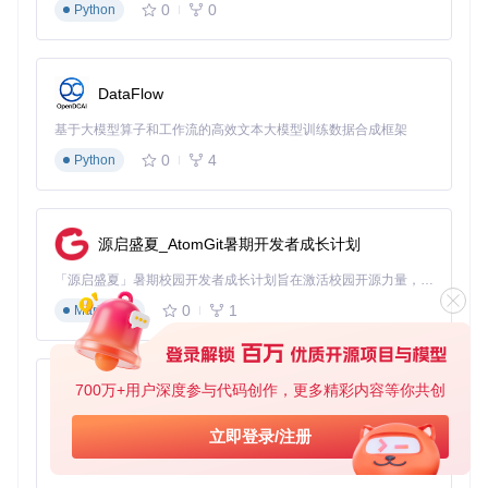
CC Switch配置
3-4步
2-3分钟
低（约5%）
0
0
Python
注意
：安装过程中请确保网络连接稳定，以便正确下载必
要的依赖文件。如果遇到安装问题，请查阅项目文档中的
故障排除部分。
DataFlow
2.2 多场景服务配置策略
基于大模型算子和工作流的高效文本大模型训练数据合成框架
痛点
：不同开发场景需要不同的AI服务配置，手动调整参数耗
0
4
Python
时且不专业。
解决方案
：CC Switch提供场景化配置模板，针对不同开发需
求优化参数设置：
源启盛夏_AtomGit暑期开发者成长计划
场景
推荐服务
配置要点
优化参数
「源启盛夏」暑期校园开发者成长计划旨在激活校园开源力量，通过积分激励、认证扶持、资源倾斜等形式，引导高校组织和开发者完成「入驻 — 建项目 — 做贡献 — 获认证 — 得资源」的完整闭环。无论你是想带领社团入驻平台的组织者，还是希望用代码贡献证明自己的开发者，都能在这里找到属于你的成长路径。
启用代码补
0
1
Markdown
代码
温度参数0.3-0.5，
Codex, De
全和语法检
生成
epSeek
上下文窗口8192
查
调整温度参
创意
温度参数0.7-0.9，
Claude, G
700万+用户深度参与代码创作，更多精彩内容等你共创
py-xiaozhi
数增强创造
写作
emini
启用长文本支持
力
基于Python的Xiaozhi AI，适用于想要完整Xiaozhi体验而无需拥有专用硬件的用户。
立即登录/注册
数据
配置大上下
上下文窗口1638
MiniMax,
0
1
Python
分析
GLM
文窗口
4，启用工具调用