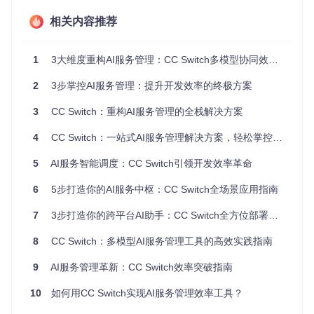
1.2 无缝切换与智能配置的完美结合
相关内容推荐
传统的AI服务切换需要手动修改环境变量或配置文件，不仅繁
琐还容易出错。CC Switch通过创新的切换机制，让你只需点
击一下即可完成服务切换，整个过程无缝且即时生效。
1
3大维度重构AI服务管理：CC Switch多模型协同效率提升指南
场景案例
：前端开发团队在不同项目中需要使用不同的AI服务
2
3步掌控AI服务管理：提升开发效率的终极方案
——个人项目使用免费的DeepSeek，企业项目使用更稳定的
Claude。通过CC Switch的一键切换功能，团队成员可以在几
3
CC Switch：重构AI服务管理的全栈解决方案
秒钟内完成环境切换，避免了手动修改配置文件带来的错误，
团队协作效率提升30%。
4
CC Switch：一站式AI服务管理解决方案，轻松掌控多平台智能助手
1.3 性能与成本的智能平衡
5
AI服务智能调度：CC Switch引领开发效率革命
在使用多个AI服务时，如何在保证性能的同时控制成本是一个
6
5步打造你的AI服务中枢：CC Switch全场景应用指南
常见挑战。CC Switch提供了实时费用监控和使用量统计功
能，让你能够清晰了解每个服务的使用情况和成本消耗。
7
3步打造你的跨平台AI助手：CC Switch全方位部署与优化指南
场景案例
：初创公司CTO需要控制AI服务支出，同时确保开发
效率。通过CC Switch的使用统计功能，他发现团队在简单代
8
CC Switch：多模型AI服务管理工具的高效实践指南
码补全任务上过度使用了昂贵的Claude服务。调整策略后，将
简单任务切换到性价比更高的DeepSeek，复杂任务保留Clau
9
AI服务管理革新：CC Switch效率突破指南
de，每月节省40%的AI服务费用。
10
如何用CC Switch实现AI服务管理效率工具？
二、场景实践：从配置到应用的全流程指南