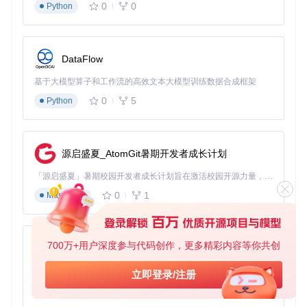
0
0
Python
第三步：探索预设
启动Vital后，不要急于自己设计音色。先浏
览内置的预设库，尝试不同的声音效果，感受Vital的潜力。每
个预设都可以作为学习的起点，通过修改参数来理解各个模块
的作用。
DataFlow
高手进阶技巧
基于大模型算子和工作流的高效文本大模型训练数据合成框架
0
5
Python
波形变形艺术
：尝试使用光谱变形工具，在波形编辑器中绘制
复杂的频谱曲线。记住，微小的调整可能带来巨大的声音变
化。试着在正弦波基础上添加高频泛音，创造出金属质感的音
色。
源启盛夏_AtomGit暑期开发者成长计划
模块化路由
：深入研究Vital的调制矩阵，学习如何将LFO（低
频振荡器）和包络连接到不同的参数。高级技巧是使用一个LF
「源启盛夏」暑期校园开发者成长计划旨在激活校园开源力量，通过积分激励、认证扶持、资源倾斜等形式，引导高校组织和开发者完成「入驻 — 建项目 — 做贡献 — 获认证 — 得资源」的完整闭环。无论你是想带领社团入驻平台的组织者，还是希望用代码贡献证明自己的开发者，都能在这里找到属于你的成长路径。
O控制多个参数，创造出复杂的动态变化。
0
1
Markdown
自定义波表
：不要局限于内置波形，尝试导入自己的音频文件
创建自定义波表。你可以录制日常生活中的声音，将其转化为
独特的合成器波形，这是创造真正原创音色的关键。
700万+用户深度参与代码创作，更多精彩内容等你共创
py-xiaozhi
🌐 应用场景：Vital如何助力不同领域的创作？
基于Python的Xiaozhi AI，适用于想要完整Xiaozhi体验而无需拥有专用硬件的用户。
立即登录/注册
0
1
Python
Vital的灵活性使其在多个领域都能发挥重要作用，从音乐制作
到声音设计，从教育到科研，都能看到它的身影。