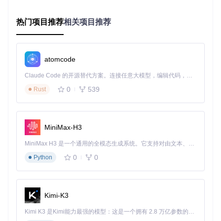
确保在各种系统上都能顺畅运行。这种兼容性打破了不同平台
间的壁垒，让更多人能够享受到专业级的声音设计工具。
热门项目推荐
相关项目推荐
最后，Vital的模块化设计使其扩展性极强。它就像一个声音设
计的乐高套装，用户可以根据需要添加新的模块和功能。这种
灵活性让Vital不仅是一个合成器，更是一个声音设计平台，能
够适应从简单到复杂的各种创作需求。
atomcode
Claude Code 的开源替代方案。连接任意大模型，编辑代码，运行命令，自动验证 — 全自动执行。用 Rust 构建，极致性能。 ｜ An open-source alternative to Claude Code. Connect any LLM, edit code, run commands, and verify changes — autonomously. Built in Rust for speed. Get Started
🚀 实践指南：如何快速掌握Vital合成器？
0
539
Rust
新手入门三步骤
第一步：搭建环境
首先，你需要获取Vital的源代码。打开终
端，输入以下命令克隆项目仓库：
MiniMax-H3
MiniMax H3 是一个通用的全模态生成系统。它支持对由文本、图像、视频和音频组成的多模态上下文进行统一理解，并能生成分辨率高达 2K、时长可达 15 秒的带原生立体声音频的视频。得益于面向任务泛化的系统设计，H3 在预训练阶段就已具备广泛的多模态上下文理解与生成能力，能够出色地执行复杂的多模态指令。
git 
clone
0
0
Python
项目对系统资源要求不高，只需4GB以上内存和200MB存储空
间，就能流畅运行。
第二步：构建项目
根据你的操作系统选择合适的构建方式。Li
Kimi-K3
nux用户可以直接使用Makefile，Mac用户可以打开Xcode项
目，Windows用户则有Visual Studio解决方案可用。构建过程
Kimi K3 是Kimi能力最强的模型：这是一个拥有 2.8 万亿参数的混合专家（MoE）模型，具备原生视觉理解能力，并支持 100 万 token 的上下文窗口。
可能需要安装一些依赖库，但项目文档提供了详细的指导。