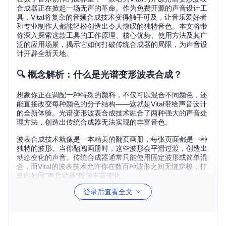
合成器正在掀起一场无声的革命。作为免费开源的声音设计工
具，Vital将复杂的音频合成技术变得触手可及，让音乐爱好者
和专业制作人都能轻松创造出令人惊叹的独特音色。本文将带
你深入探索这款工具的工作原理、核心优势、使用方法及其广
泛的应用场景，揭示它如何打破传统合成器的局限，为声音设
计开辟全新天地。
🔍 概念解析：什么是光谱变形波表合成？
想象你正在调配一种特殊的颜料，不仅可以混合不同颜色，还
能直接改变每种颜色的分子结构——这就是Vital带给声音设计
的全新体验。光谱变形波表合成技术融合了两种强大的声音处
理方法，创造出传统合成器无法实现的丰富音色。
波表合成技术就像是一本精美的翻页画册，每张页面都是一种
独特的波形。当你翻阅画册时，这些波形会平滑过渡，创造出
动态变化的声音。传统合成器通常只能使用固定波形或简单混
合，而Vital的波表技术允许你在数百种波形之间无缝穿梭，打
造出如同"声音动画"般的丰富变化。
登录后查看全文
光谱变形则更像是声音的"基因编辑"技术。传统合成器处理声
音就像调整整个图像的亮度和对比度，而光谱变形则可以精确
到修改声音中的特定频率成分，就像在Photoshop中精确编辑
图像的每个像素。这种技术让你能够"雕刻"声音的频谱，创造