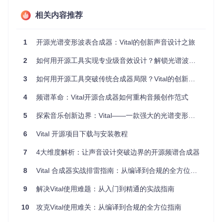
出前所未有的音色质感。
相关内容推荐
💡 核心价值：Vital如何颠覆传统声音设计？
1
开源光谱变形波表合成器：Vital的创新声音设计之旅
在Vital出现之前，音乐制作人面临着两难选择：要么花费数千
2
如何用开源工具实现专业级音效设计？解锁光谱波表合成新可能
美元购买专业合成器，要么使用功能有限的免费工具。Vital的
出现彻底改变了这一局面，带来了三大革命性突破：
3
如何用开源工具突破传统合成器局限？Vital的创新之路
传统合成器方案
往往价格昂贵，动辄数千元，而且功能固定，
4
频谱革命：Vital开源合成器如何重构音频创作范式
难以根据个人需求定制。专业级合成器通常需要陡峭的学习曲
线，让初学者望而却步。更重要的是，大多数商业合成器的底
5
探索音乐创新边界：Vital——一款强大的光谱变形波表合成器
层技术是封闭的，用户无法了解其工作原理，更无法进行修改
和优化。
6
Vital 开源项目下载与安装教程
Vital的创新方案
则完全不同。作为开源项目，它不仅免费提供
7
4大维度解析：让声音设计突破边界的开源频谱合成器
全部功能，还允许用户查看、学习甚至修改源代码。这就像是
得到了一台可以自行升级的合成器，永远不会过时。Vital采用
8
Vital 合成器实战排雷指南：从编译到合规的全方位故障排除
GPLv3开源协议，保证了用户的自由使用和修改权，形成了一
个持续进化的生态系统。
9
解决Vital使用难题：从入门到精通的实战指南
跨平台兼容性是Vital的另一大优势。无论你使用Windows、M
10
攻克Vital使用难关：从编译到合规的全方位指南
acOS还是Linux系统，都能找到对应的构建文件。项目提供了
完整的Makefile配置、Xcode项目和Visual Studio解决方案，