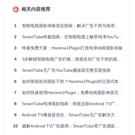
第三步：设备类型匹配
相关内容推荐
✅ 推荐设备：Android TV/Google TV原生系统设备（如索
尼、TCL智能电视）
1
智能电视观影体验优化指南：解决广告干扰与画质瓶颈的完整方案
⚠️ 兼容设备：亚马逊Fire TV（需手动开启未知来源安装权
限）
2
SmartTube终极指南：在智能电视上畅享纯净YouTube体验
❌ 暂不支持：非Android系统智能电视（如三星Tizen系统、
LG webOS系统）
3
终极免费方案：Hanime1Plugin打造纯净动画观影体验
完成以上检查后，您就可以选择适合的安装方案开始部署Sma
4
3步解锁智能电视广告拦截：彻底告别广告干扰的观影解决方案
rtTube。
5
SmartTube无广告YouTube播放器完整安装指南
图1：SmartTube主界面采用深色主题设计，左侧为分类导
6
如何彻底告别观影干扰？Hanime1Plugin的沉浸式体验革命
航，右侧展示个性化推荐内容，布局清晰直观
7
如何快速使用Hanime1Plugin：免费动画观影神器完整指南
2 分级安装方案：从新手到专家的部署路径
8
SmartTube纯净观影指南：彻底去除Android TV广告，解锁8K超高清体验
📱 新手级：Downloader快速安装（5分钟完成）
9
Android TV播放器优化：SmartTube无广告解决方案与大屏体验提升指南
您可以通过电视应用商店搜索"Downloader"应用，这是Androi
d TV平台最便捷的安装工具。打开应用后，在地址栏输入Sma
10
破解Android TV广告困局：SmartTube零广告观影的全方位部署指南
rtTube的APK下载链接，系统将自动完成下载并提示安装。相