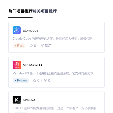
比传统应用商店安装，此方法可提前体验最新版本功能，且不
受地区限制。
热门项目推荐
相关项目推荐
🔄 进阶级：局域网文件传输（适合注重安全性的用户）
建议尝试通过同一网络环境下的文件共享功能安装。在电视端
安装"ES文件浏览器"后，记录设备显示的IP地址，在电脑浏览
atomcode
器中输入该地址即可上传APK文件。这种方式可通过文件校验
确保安装包完整性，特别适合对网络下载安全性有要求的家庭
Claude Code 的开源替代方案。连接任意大模型，编辑代码，运行命令，自动验证 — 全自动执行。用 Rust 构建，极致性能。 ｜ An open-source alternative to Claude Code. Connect any LLM, edit code, run commands, and verify changes — autonomously. Built in Rust for speed. Get Started
用户。
0
537
Rust
⚙️ 专家级：源码编译安装（获取开发版新功能）
对于技术用户，可通过命令行编译最新开发版本：
MiniMax-H3
git 
clone
cd
 SmartTube

MiniMax H3 是一个通用的全模态生成系统。它支持对由文本、图像、视频和音频组成的多模态上下文进行统一理解，并能生成分辨率高达 2K、时长可达 15 秒的带原生立体声音频的视频。得益于面向任务泛化的系统设计，H3 在预训练阶段就已具备广泛的多模态上下文理解与生成能力，能够出色地执行复杂的多模态指令。
0
0
Python
该方法能获取尚未正式发布的实验性功能，但需要Android开
发环境支持，编译时间通常在10-15分钟（取决于电脑性
能）。
Kimi-K3
3 核心功能场景化应用：让观影体验焕然一新
Kimi K3 是Kimi能力最强的模型：这是一个拥有 2.8 万亿参数的混合专家（MoE）模型，具备原生视觉理解能力，并支持 100 万 token 的上下文窗口。