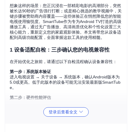
想象这样的场景：您正沉浸在一部精彩电影的高潮部分，突然
被长达90秒的广告强行打断；或是精心挑选的教学视频中，关
键步骤被赞助商内容覆盖——这些体验正在悄然降低您的智能
电视使用愉悦度。SmartTube作为专为Android TV打造的高级
播放工具，通过无广告播放、高清画质优化和个性化设置三大
核心能力，重新定义您的家庭观影体验。本文将带您从设备适
配到高级功能配置，全面掌握这款工具的使用精髓。
1 设备适配自检：三步确认您的电视兼容性
在开始优化之旅前，请通过以下自检流程确认设备兼容性：
第一步：系统版本验证
进入电视设置 → 关于设备 → 系统版本，确认Android版本为
5.0或更高。低于此版本的设备可能无法安装最新版SmartTub
e。
第二步：硬件性能评估
运行内存：建议不低于2GB（可在设备规格参数中查看）
登录后查看全文
存储空间：至少保留500MB空闲空间用于应用安装和缓存
网络环境：稳定的WiFi连接（2.4GHz/5GHz双频段支持更
佳）