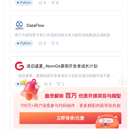
0
0
Python
🎯 场景一：连续观看教学视频时的专注模式
当您需要学习烹饪教程或软件操作指南时，可以通过"Sponsor
Block"功能自动跳过视频中的赞助片段、片头片尾和过渡动
DataFlow
画。实测数据显示，该功能平均可减少25%的无效观看时间，
让1小时的学习内容压缩至45分钟内完成。
基于大模型算子和工作流的高效文本大模型训练数据合成框架
操作路径：设置 → 内容过滤 → 启用SponsorBlock → 选择要
0
5
Python
过滤的内容类型（赞助内容/自我宣传/互动提醒等）
🎬 场景二：家庭电影夜的影院级画质调校
源启盛夏_AtomGit暑期开发者成长计划
周末家庭观影时，建议将"动态帧率匹配"（画面与屏幕刷新率
同步）和"HDR自动切换"功能开启。相比普通播放模式，这两
「源启盛夏」暑期校园开发者成长计划旨在激活校园开源力量，通过积分激励、认证扶持、资源倾斜等形式，引导高校组织和开发者完成「入驻 — 建项目 — 做贡献 — 获认证 — 得资源」的完整闭环。无论你是想带领社团入驻平台的组织者，还是希望用代码贡献证明自己的开发者，都能在这里找到属于你的成长路径。
项设置可使画面流畅度提升40%，暗部细节呈现提升30%，特
别适合观看科幻片和动作片。
0
1
Markdown
图2：视频播放设置面板提供丰富的画质调节选项，包括格式
700万+用户深度参与代码创作，更多精彩内容等你共创
py-xiaozhi
选择、缓冲控制和帧率匹配等高级功能
基于Python的Xiaozhi AI，适用于想要完整Xiaozhi体验而无需拥有专用硬件的用户。
👨‍👩‍👧‍👦 场景三：多用户家庭的个性化内容隔离
立即登录/注册
0
1
Python
在有儿童的家庭中，您可以通过创建独立用户配置文件实现内