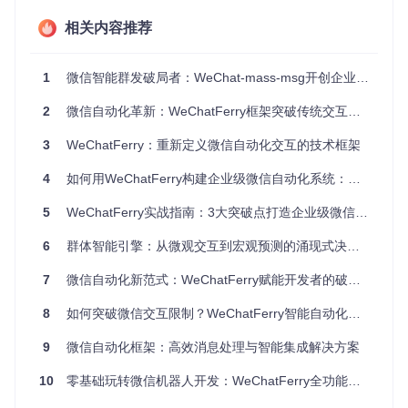
通过收件人筛选系统选择目标好友/群组
相关内容推荐
系统验证微信客户端状态和配置
启动多线程发送引擎处理群发任务
实时反馈发送进度和结果统计
1
微信智能群发破局者：WeChat-mass-msg开创企业级消息触达新范式
常见问题解决
2
微信自动化革新：WeChatFerry框架突破传统交互模式的完整指南
Q: 为什么程序无法识别微信窗口？
A: 确保微信PC客户端已登录且版本匹配（支持微信3.9.5及以
3
WeChatFerry：重新定义微信自动化交互的技术框架
上版本），尝试重启微信和工具程序，检查是否有其他窗口遮
挡微信主界面。
4
如何用WeChatFerry构建企业级微信自动化系统：从技术原理到场景落地
Q: 如何处理发送过程中微信弹窗干扰？
5
WeChatFerry实战指南：3大突破点打造企业级微信智能交互系统
A: 程序内置弹窗检测机制，会自动识别并关闭常见微信弹窗。
对于特殊弹窗，可在"设置"中配置自定义处理规则。
6
群体智能引擎：从微观交互到宏观预测的涌现式决策系统
技术实现探秘
7
微信自动化新范式：WeChatFerry赋能开发者的破局之道
为何选择uiautomation而非pyautogui实现界面控制？
8
如何突破微信交互限制？WeChatFerry智能自动化引擎全解析
在Windows桌面应用自动化领域，开发者常面临工具选择困
9
微信自动化框架：高效消息处理与智能集成解决方案
境。WeChat-mass-msg最终选择uiautomation而非pyautogu
i，基于以下技术对比：
10
零基础玩转微信机器人开发：WeChatFerry全功能框架实战指南
特
uiautom
pyautog