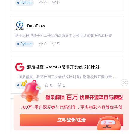
"""激活微信窗口并前置显示"""
0
0
Python
# 查找微信主窗口句柄(Windows系统中标识窗口的唯一ID)
    hwnd = win32gui.FindWindow(
'WeChatMainWndForPC'
, 
'微信
if
not
 hwnd:

raise
 Exception(
"未找到微信窗口，请确保微信已启动并登录
DataFlow
# 将窗口前置并设置为活动状态
基于大模型算子和工作流的高效文本大模型训练数据合成框架
    win32gui.SetForegroundWindow(hwnd)

    win32gui.ShowWindow(hwnd, win32con.SW_RESTORE)

0
5
Python
    time.sleep(
0.5
)  
# 等待窗口响应
return
调试技巧专栏
源启盛夏_AtomGit暑期开发者成长计划
💡
控件识别技巧
：使用UISpy工具获取微信界面控件的属性信
息，建立控件识别规则库。对于可能变化的控件属性，采
「源启盛夏」暑期校园开发者成长计划旨在激活校园开源力量，通过积分激励、认证扶持、资源倾斜等形式，引导高校组织和开发者完成「入驻 — 建项目 — 做贡献 — 获认证 — 得资源」的完整闭环。无论你是想带领社团入驻平台的组织者，还是希望用代码贡献证明自己的开发者，都能在这里找到属于你的成长路径。
用"多条件组合定位"策略提高稳定性。
0
1
Markdown
⚠️
操作时序控制
：在模拟点击和输入之间添加适当延迟（通常
300-500ms），避免微信客户端来不及响应导致操作失败。可
根据机器性能动态调整延迟参数。
700万+用户深度参与代码创作，更多精彩内容等你共创
py-xiaozhi
如何设计高效的多线程群发引擎？
基于Python的Xiaozhi AI，适用于想要完整Xiaozhi体验而无需拥有专用硬件的用户。
立即登录/注册
线程池管理就像餐厅服务员调度系统——太少服务员导致顾客
0
1
Python
等待，太多则造成资源浪费。WeChat-mass-msg采用动态线