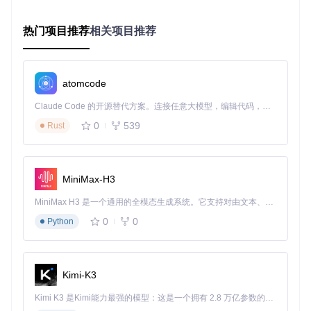
选择理由
性
ation
ui
定
热门项目推荐
相关项目推荐
位
基于控件
基于屏幕
控件属性定位更稳定，
方
属性
坐标
不受窗口位置变化影响
式
atomcode
深
支持复杂
仅支持基
度
能精确操作微信复杂界
控件树遍
础点击输
Claude Code 的开源替代方案。连接任意大模型，编辑代码，运行命令，自动验证 — 全自动执行。用 Rust 构建，极致性能。 ｜ An open-source alternative to Claude Code. Connect any LLM, edit code, run commands, and verify changes — autonomously. Built in Rust for speed. Get Started
控
面元素
历
入
制
0
539
Rust
状
可获取控
态
无状态反
能验证操作是否成功执
件状态信
反
馈机制
行
息
MiniMax-H3
馈
性
MiniMax H3 是一个通用的全模态生成系统。它支持对由文本、图像、视频和音频组成的多模态上下文进行统一理解，并能生成分辨率高达 2K、时长可达 15 秒的带原生立体声音频的视频。得益于面向任务泛化的系统设计，H3 在预训练阶段就已具备广泛的多模态上下文理解与生成能力，能够出色地执行复杂的多模态指令。
能
性能差异在可接受范围
中低
低
0
0
Python
消
内
耗
核心实现代码示例：
Kimi-K3
Kimi K3 是Kimi能力最强的模型：这是一个拥有 2.8 万亿参数的混合专家（MoE）模型，具备原生视觉理解能力，并支持 100 万 token 的上下文窗口。
def
activate_wechat_window
():
