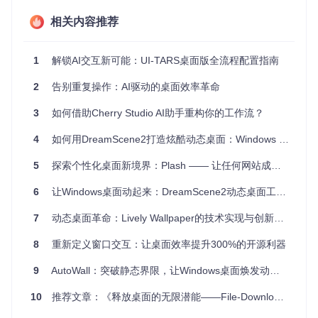
相关内容推荐
理解UI-TARS Desktop的工作原理就像了解餐厅的运作流程：
你（用户）通过菜单（自然语言）点餐，服务员（交互层）记
录需求并传达给厨房，厨师（VLM模型）根据配方（算法）烹
1
解锁AI交互新可能：UI-TARS桌面版全流程配置指南
饪出菜肴（执行结果）。
2
告别重复操作：AI驱动的桌面效率革命
3
如何借助Cherry Studio AI助手重构你的工作流？
UI-TARS Desktop主界面展示了两大核心操作模块，左侧为导
航菜单，右侧分别为计算机操作员和浏览器操作员功能区，智
4
如何用DreamScene2打造炫酷动态桌面：Windows 10/11终极美化指南
能助手可通过这两个入口实现全面的桌面控制
5
探索个性化桌面新境界：Plash —— 让任何网站成为你的Mac壁纸
系统架构包含三个关键组件：
6
让Windows桌面动起来：DreamScene2动态桌面工具全方位应用指南
视觉感知层
：如同人眼识别界面元素，通过计算机视觉技术
解析屏幕内容
7
动态桌面革命：Lively Wallpaper的技术实现与创新应用
语言理解层
：理解你的指令意图，将自然语言转化为结构化
任务
8
重新定义窗口交互：让桌面效率提升300%的开源利器
执行引擎
：模拟人类操作，精准控制鼠标、键盘完成任务
9
AutoWall：突破静态界限，让Windows桌面焕发动态生机
📌
技术突破点
：VLM视觉语言模型的融合使系统能同时理解
图像和文本信息，这是实现跨应用无代码自动化的关键。
10
推荐文章：《释放桌面的无限潜能——File-Downloads-Automator》