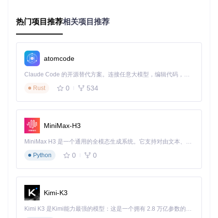
实施路径：从零开始的智能自动化之旅
热门项目推荐
相关项目推荐
环境部署（3分钟完成）
UI-TARS Desktop提供跨平台支持，安装过程就像安装普通应
用一样简单：
atomcode
访问项目仓库：
git clone https://gitcode.com/Gi
tHub_Trending/ui/UI-TARS-desktop
Claude Code 的开源替代方案。连接任意大模型，编辑代码，运行命令，自动验证 — 全自动执行。用 Rust 构建，极致性能。 ｜ An open-source alternative to Claude Code. Connect any LLM, edit code, run commands, and verify changes — autonomously. Built in Rust for speed. Get Started
按照操作系统选择对应安装包
0
534
Rust
完成基础设置，系统会自动检查并安装必要依赖
💡
首次安装提示
：macOS用户需注意安全设置中的"允许来自
任何来源的应用"选项，确保应用能正常启动。
MiniMax-H3
模型配置（零代码设置）
MiniMax H3 是一个通用的全模态生成系统。它支持对由文本、图像、视频和音频组成的多模态上下文进行统一理解，并能生成分辨率高达 2K、时长可达 15 秒的带原生立体声音频的视频。得益于面向任务泛化的系统设计，H3 在预训练阶段就已具备广泛的多模态上下文理解与生成能力，能够出色地执行复杂的多模态指令。
无需编程知识，通过图形界面即可完成核心配置：
0
0
Python
VLM模型配置界面显示了模型提供商、基础URL和API密钥等
Kimi-K3
设置项，智能助手通过这些参数连接到视觉语言模型服务
Kimi K3 是Kimi能力最强的模型：这是一个拥有 2.8 万亿参数的混合专家（MoE）模型，具备原生视觉理解能力，并支持 100 万 token 的上下文窗口。
点击左侧"Settings"进入配置界面