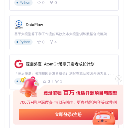
选择模型提供商（如火山引擎、HuggingFace等）
0
0
Python
输入API密钥（可从模型服务平台获取）
点击"Import Preset Config"导入预设配置（可选）
📌
配置建议
：如果是首次使用，建议先选择"30分钟免费试
DataFlow
用"模式，体验核心功能后再进行完整配置。
基于大模型算子和工作流的高效文本大模型训练数据合成框架
首次指令执行
0
4
Python
完成配置后，你可以立即体验自然语言控制的魅力：
源启盛夏_AtomGit暑期开发者成长计划
任务执行界面展示了自然语言指令输入框和执行状态显示区
域，智能助手正在处理查询UI-TARS Desktop项目最新issues
「源启盛夏」暑期校园开发者成长计划旨在激活校园开源力量，通过积分激励、认证扶持、资源倾斜等形式，引导高校组织和开发者完成「入驻 — 建项目 — 做贡献 — 获认证 — 得资源」的完整闭环。无论你是想带领社团入驻平台的组织者，还是希望用代码贡献证明自己的开发者，都能在这里找到属于你的成长路径。
的请求
0
1
Markdown
尝试输入："打开Chrome浏览器，搜索'UI-TARS Desktop'并
打开官方文档"，系统将自动完成以下步骤：
启动Chrome浏览器
700万+用户深度参与代码创作，更多精彩内容等你共创
py-xiaozhi
在地址栏输入搜索关键词
从搜索结果中识别并点击官方文档链接
基于Python的Xiaozhi AI，适用于想要完整Xiaozhi体验而无需拥有专用硬件的用户。
立即登录/注册
0
1
Python
整个过程无需你手动操作鼠标键盘，就像有一位助理在实时协
助你完成任务。