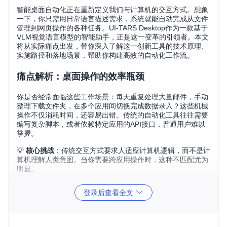
智能桌面自动化正在重新定义我们与计算机的交互方式。想象
一下，你只需用日常语言描述需求，系统就能自动完成从文件
管理到网页操作的各种任务。UI-TARS Desktop作为一款基于
VLM视觉语言模型的智能助手，正是这一变革的引领者。本文
将从实际痛点出发，带你深入了解这一创新工具的技术原理、
实施路径和落地场景，帮助你构建高效的自动化工作流。
痛点解析：桌面操作的效率瓶颈
你是否经常面临这些工作场景：每天重复处理大量邮件，手动
整理下载文件夹，在多个应用间切换完成数据录入？这些机械
操作不仅消耗时间，还容易出错。传统的自动化工具往往需要
编写复杂脚本，或者依赖特定应用的API接口，普通用户难以
掌握。
💡
核心挑战
：传统交互方式要求人适应计算机逻辑，而不是计
算机理解人类意图。当你需要跨应用操作时，这种不匹配尤为
明显。
UI-TARS Desktop通过自然语言驱动的视觉理解能力，打破了
登录后查看全文
这一壁垒。它能像人类一样"看懂"屏幕内容，将你的语言指令
转化为精准操作，实现真正的"所想即所得"。
技术架构：智能助手的工作原理