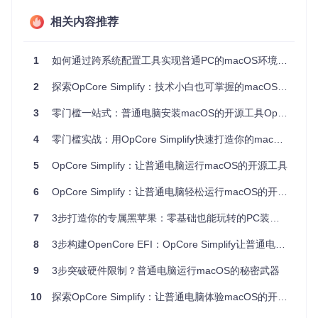
否支持虚拟化：
相关内容推荐
grep -E --color=auto 
'vmx|svm'
1
如何通过跨系统配置工具实现普通PC的macOS环境搭建？
若输出结果中包含vmx（Intel）或svm（AMD）字样，则表示
虚拟化技术已启用。
2
探索OpCore Simplify：技术小白也可掌握的macOS系统安装开源工具
项目获取与部署
3
零门槛一站式：普通电脑安装macOS的开源工具OpCore Simplify全攻略
首先将项目文件克隆到本地系统：
4
零门槛实战：用OpCore Simplify快速打造你的macOS系统
git 
clone
5
OpCore Simplify：让普通电脑运行macOS的开源工具
cd
6
OpCore Simplify：让普通电脑轻松运行macOS的开源配置工具，3个鲜为人知的效率技巧
执行自动化安装脚本，该脚本将完成所有必要的系统配置：
7
3步打造你的专属黑苹果：零基础也能玩转的PC装苹果系统方案
8
3步构建OpenCore EFI：OpCore Simplify让普通电脑运行macOS不再复杂
9
3步突破硬件限制？普通电脑运行macOS的秘密武器
脚本功能说明
：setup.sh会自动处理系统软件包更新、QEMU
虚拟化环境安装、虚拟磁盘创建以及macOS恢复镜像下载等
10
探索OpCore Simplify：让普通电脑体验macOS的开源工具
关键步骤，全程无需人工干预。