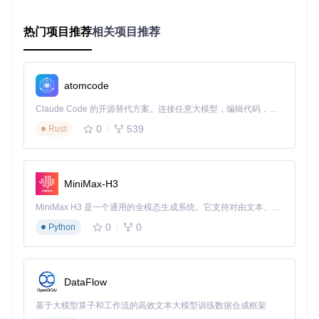
启动与验证
完成部署后，使用以下命令启动macOS虚拟机：
热门项目推荐
相关项目推荐
atomcode
首次启动注意事项
：初次运行时系统会进行必要的配置和文件
准备，可能需要较长时间，请耐心等待。启动成功后，您将看
Claude Code 的开源替代方案。连接任意大模型，编辑代码，运行命令，自动验证 — 全自动执行。用 Rust 构建，极致性能。 ｜ An open-source alternative to Claude Code. Connect any LLM, edit code, run commands, and verify changes — autonomously. Built in Rust for speed. Get Started
到macOS的设置界面，按照引导完成初始配置即可开始使
0
539
Rust
用。
技术原理：虚拟化架构的创新实现
MiniMax-H3
该项目基于QEMU虚拟化技术和KVM硬件加速构建，通过以下
核心组件实现macOS的跨平台运行：
MiniMax H3 是一个通用的全模态生成系统。它支持对由文本、图像、视频和音频组成的多模态上下文进行统一理解，并能生成分辨率高达 2K、时长可达 15 秒的带原生立体声音频的视频。得益于面向任务泛化的系统设计，H3 在预训练阶段就已具备广泛的多模态上下文理解与生成能力，能够出色地执行复杂的多模态指令。
0
0
Python
QEMU
：提供完整的硬件模拟功能，能够虚拟出macOS运
行所需的各类硬件设备
KVM
：利用CPU硬件虚拟化技术，大幅提升虚拟机运行性
能
DataFlow
OpenCore
：作为引导程序，模拟苹果硬件环境，使macO
S能够在非苹果设备上正常启动
基于大模型算子和工作流的高效文本大模型训练数据合成框架