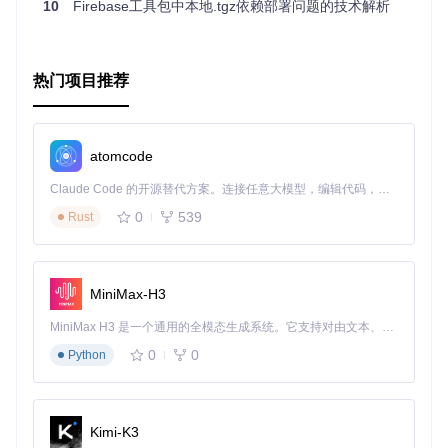
10
Firebase工具包中本地.tgz依赖部署问题的技术解析
ld_runner
工具，可以将Dart代码轻松转化为Node.js可执
行的JavaScript。
Express.js兼容
：支持Express.js中的HTTP请求解析，方
便处理请求体。
热门项目推荐
配置管理
：支持从Firebase CLI设置和访问环境变量。
如果你已经熟悉Dart并且希望利用其强大的类型系统和现代化
的编程风格来开发Firebase Cloud Functions，那么
firebase
atomcode
_functions_interop
绝对值得尝试。只需遵循简单的步骤，
就可以在Dart环境中构建、部署和测试你的Firebase云函数。
Claude Code 的开源替代方案。连接任意大模型，编辑代码，运行命令，自动验证 — 全自动执行。用 Rust 构建，极致性能。 ｜ An open-source alternative to Claude Code. Connect any LLM, edit code, run commands, and verify changes — autonomously. Built in Rust for speed. Get Started
0
539
Rust
要了解更多关于此项目的信息，如详细的使用指南和示例，以
及如何报告问题或提出功能建议，请查看其
GitHub仓库
。让我
们一起探索Dart和Firebase的美好结合吧！
MiniMax-H3
MiniMax H3 是一个通用的全模态生成系统。它支持对由文本、图像、视频和音频组成的多模态上下文进行统一理解，并能生成分辨率高达 2K、时长可达 15 秒的带原生立体声音频的视频。得益于面向任务泛化的系统设计，H3 在预训练阶段就已具备广泛的多模态上下文理解与生成能力，能够出色地执行复杂的多模态指令。
0
0
Python
Kimi-K3