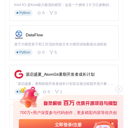
Kimi K3 是Kimi能力最强的模型：这是一个拥有 2.8 万亿参数的混合专家（MoE）模型，具备原生视觉理解能力，并支持 100 万 token 的上下文窗口。
0
0
Python
DataFlow
基于大模型算子和工作流的高效文本大模型训练数据合成框架
0
5
Python
源启盛夏_AtomGit暑期开发者成长计划
「源启盛夏」暑期校园开发者成长计划旨在激活校园开源力量，通过积分激励、认证扶持、资源倾斜等形式，引导高校组织和开发者完成「入驻 — 建项目 — 做贡献 — 获认证 — 得资源」的完整闭环。无论你是想带领社团入驻平台的组织者，还是希望用代码贡献证明自己的开发者，都能在这里找到属于你的成长路径。
0
1
Markdown
700万+用户深度参与代码创作，更多精彩内容等你共创
py-xiaozhi
基于Python的Xiaozhi AI，适用于想要完整Xiaozhi体验而无需拥有专用硬件的用户。
立即登录/注册