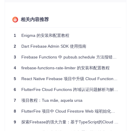
3、项目及技术应用场景
HTTPS Endpoints
：创建接收HTTP请求并返回响应的云
相关内容推荐
函数。
Realtime Database Triggers
：监听Firebase实时数据库
1
Enigma 的安装和配置教程
的变化，自动处理数据更新。
Firestore Triggers
：对Firestore文档的创建、更新或删除
2
Dart Firebase Admin SDK 使用指南
作出反应。
Pub/Sub Triggers
：当Pub/Sub主题有新消息时执行操
3
Firebase Functions 中 pubsub.schedule 方法报错问题解析
作。
Authentication Triggers
：在用户注册、登录等认证事件
4
firebase-functions-rate-limiter 的安装和配置教程
发生时执行代码。
Storage Triggers
：文件上传到Firebase Storage时进行处
5
React Native Firebase 项目中升级 Cloud Functions v2 后的权限问题解析
理。
6
FlutterFire Cloud Functions 跨域认证问题解析与解决方案
4、项目特点
7
项目教程：Tua mãe, aquela ursa
稳定且不断完善的API
：版本1.0.0已被认为是稳定的，但仍
8
FlutterFire 项目中 Cloud Firestore Web 端初始化问题解析
在不断增加新特性。
全面的功能覆盖
：涵盖了从HTTPS函数到数据库、存储、
9
探索Firebase的强大力量：基于TypeScript的Cloud Functions与Firestore集成
认证等多种触发器。
Dart到JavaScript的无缝转换
：借助Dart的编译能力和
bui