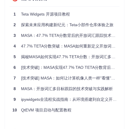
配置文件细节未直接在提供的信息中列出。然而，在一般情况
下，这类项目可能会包含以下配置文件：
1
Teta Widgets 开源项目教程
package.json
（假设项目涉及Node.js）：列举了项目依
2
探索未来应用构建新纪元：Teta小部件仓库体验之旅
赖、脚本指令以及其他元数据，是管理Node.js项目的关
键。
3
MASA：47.7% TETA分数背后的开放词汇跟踪技术革命
.env
：用于存储环境变量，确保敏感信息不在版本控制系
统中。
4
47.7% TETA分数突破：MASA如何重新定义开放词汇多目标跟踪？
config.js
,
settings.ini
, 或相似命名的文件：用于存储
应用级别的配置设置，如API端点、数据库连接字符串等。
5
揭秘MASA如何实现47.7% TETA分数：开放词汇多目标跟踪技术突破
对于Teta Widgets，具体配置文件及其位置应参照实际仓库中
6
[技术突破]：MASA实现47.7% TAO TETA分数背后的跨模态实例关联方法
的文档说明。务必检查
README.md
文件中的“Getting Started”
或“Installation”部分，那里通常会提供关于环境设置和重要配
7
[技术突破] MASA：如何让计算机像人类一样"看懂"动态世界？开放词汇跟踪的新范式
置文件的指引。
8
MASA：开放词汇多目标跟踪的技术突破与实践解析
请记住，为了获得最精确的信息，直接访问仓库页面并阅读最
新文档始终是最可靠的做法。如果有更新或特定配置需求，遵
9
ipywidgets全流程实战指南：从环境搭建到自定义开发的7大问题解决方案
循仓库最新的更新说明。
10
QtEVM 项目启动与配置教程