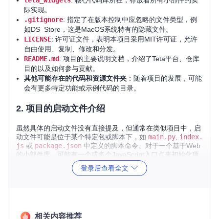
teta_widgets
: 核心代码库所在，存放着所有小部件的实
际实现。
.gitignore
: 指定了在版本控制中应忽略的文件类型，例
如DS_Store，这是MacOS系统特有的隐藏文件。
LICENSE
: 许可证文件，表明本项目采用MIT许可证，允许
自由使用、复制、修改和分发。
README.md
: 项目的主要说明文档，介绍了Teta平台、仓库
目的以及如何参与贡献。
其他可能存在的代码和资源文件夹
：随着项目的发展，可能
会有更多特定功能或示例代码的目录。
2. 项目的启动文件介绍
虽然具体的启动文件没有直接提及，但通常在类似项目中，启
动文件可能是位于某个特定包或脚本下，如
main.py
,
index.
js
或
package.json
中定义的脚本命令。对于一个基于Web
的小部件库，可能有一个或多个JavaScript入口点来初始化项
目或者一个用于构建和测试的工作流程脚本。要启动或测试Te
登录后查看全文
ta Widgets，首先需参照
README.md
文件内的指示，这通常
会指导您安装必要的依赖并执行特定的命令，比如使用npm、
yarn或Python的pip等工具。
3. 项目的配置文件介绍
相关内容推荐