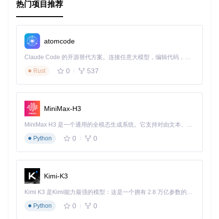
热门项目推荐
atomcode
Claude Code 的开源替代方案。连接任意大模型，编辑代码，运行命令，自动验证 — 全自动执行。用 Rust 构建，极致性能。 ｜ An open-source alternative to Claude Code. Connect any LLM, edit code, run commands, and verify changes — autonomously. Built in Rust for speed. Get Started
0
537
Rust
MiniMax-H3
MiniMax H3 是一个通用的全模态生成系统。它支持对由文本、图像、视频和音频组成的多模态上下文进行统一理解，并能生成分辨率高达 2K、时长可达 15 秒的带原生立体声音频的视频。得益于面向任务泛化的系统设计，H3 在预训练阶段就已具备广泛的多模态上下文理解与生成能力，能够出色地执行复杂的多模态指令。
0
0
Python
Kimi-K3
Kimi K3 是Kimi能力最强的模型：这是一个拥有 2.8 万亿参数的混合专家（MoE）模型，具备原生视觉理解能力，并支持 100 万 token 的上下文窗口。
0
0
Python