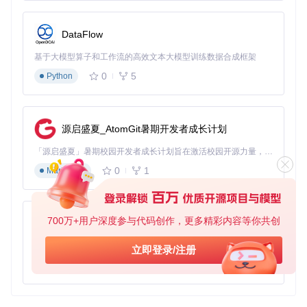
DataFlow
基于大模型算子和工作流的高效文本大模型训练数据合成框架
0
5
Python
源启盛夏_AtomGit暑期开发者成长计划
「源启盛夏」暑期校园开发者成长计划旨在激活校园开源力量，通过积分激励、认证扶持、资源倾斜等形式，引导高校组织和开发者完成「入驻 — 建项目 — 做贡献 — 获认证 — 得资源」的完整闭环。无论你是想带领社团入驻平台的组织者，还是希望用代码贡献证明自己的开发者，都能在这里找到属于你的成长路径。
0
1
Markdown
700万+用户深度参与代码创作，更多精彩内容等你共创
py-xiaozhi
基于Python的Xiaozhi AI，适用于想要完整Xiaozhi体验而无需拥有专用硬件的用户。
立即登录/注册
0
1
Python