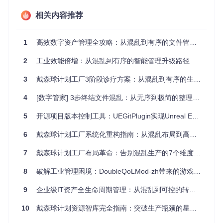
场景化应用：设计系统资产管控的实际应用场景
相关内容推荐
如何解决跨团队样式冲突？——分支隔离策略
1
高效数字资产管理全攻略：从混乱到有序的文件管理解决方案
在大型团队中，不同项目组可能同时对设计资产进行修改，容
易导致样式冲突。通过分支隔离策略，可以为每个项目或功能
2
工业效能倍增：从混乱到有序的智能管理升级路径
创建独立的设计资产分支，避免相互干扰。
3
戴森球计划工厂3阶段诊疗方案：从混乱到有序的生产系统优化指南
设计系统资产管控的分支选择器界面，支持创建和切换不同的
4
[数字管家] 3步终结文件混乱：从无序到极简的整理指南
资产分支，实现团队协作中的资产隔离
5
开源项目版本控制工具：UEGitPlugin实现Unreal Engine资产安全管理与多人协同开发
具体实施步骤：
6
从主分支创建功能分支，用于开发新的设计资产
戴森球计划工厂系统化重构指南：从混乱布局到高效生产的7步效率倍增方案
在功能分支中进行设计修改和测试
7
戴森球计划工厂布局革命：告别混乱生产的7个维度升级
完成后通过代码审查合并回主分支
定期清理不再需要的功能分支
8
破解工业管理困境：DoubleQoLMod-zh带来的游戏体验革新
如何实现多主题统一管理？——主题前缀策略
产品通常需要支持多种主题，如浅色模式和深色模式。通过主
9
企业级IT资产全生命周期管理：从混乱到可控的转型实践
题前缀策略，可以为不同主题的设计资产添加统一前缀，实现
主题的快速切换和管理。
10
戴森球计划资源智库完全指南：突破生产瓶颈的星际工程师手册