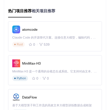
设计系统资产管控的主题前缀配置界面，展示了如何为不同主
题的设计资产添加统一前缀
热门项目推荐
相关项目推荐
实施要点：
为每个主题定义唯一的前缀，如"Light/"和"Dark/"
atomcode
在设计资产命名中使用主题前缀，如"Light/fg/default"
通过配置文件定义主题与前缀的对应关系
Claude Code 的开源替代方案。连接任意大模型，编辑代码，运行命令，自动验证 — 全自动执行。用 Rust 构建，极致性能。 ｜ An open-source alternative to Claude Code. Connect any LLM, edit code, run commands, and verify changes — autonomously. Built in Rust for speed. Get Started
实现主题切换功能，自动应用对应前缀的设计资产
0
539
Rust
深度实践：设计系统资产管控的技术实现
设计资产流转架构
MiniMax-H3
设计系统资产管控的核心是建立高效的资产流转机制。以下是
MiniMax H3 是一个通用的全模态生成系统。它支持对由文本、图像、视频和音频组成的多模态上下文进行统一理解，并能生成分辨率高达 2K、时长可达 15 秒的带原生立体声音频的视频。得益于面向任务泛化的系统设计，H3 在预训练阶段就已具备广泛的多模态上下文理解与生成能力，能够出色地执行复杂的多模态指令。
前后端协同的资产流转架构图：
0
0
Python
设计系统资产管控的后端流转架构，展示了控制器、异步消息
通道和存储之间的交互流程
DataFlow
设计系统资产管控的前端流转架构，展示了React应用与后端
基于大模型算子和工作流的高效文本大模型训练数据合成框架
服务的交互流程