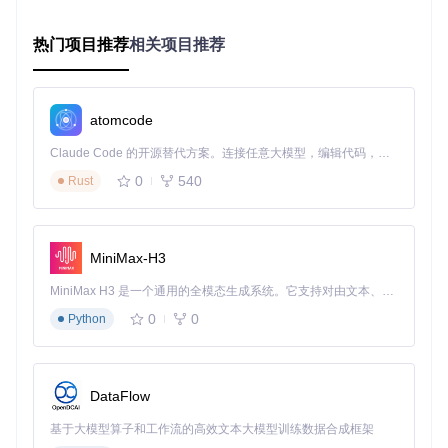
映射不同框架间的层命名差异
2.3 两种架构的核心差异对比
特性
FSDP架构
Megatron架构
热门项目推荐
相关项目推荐
分片单
整个模型参数随机
按层维度定向分片
位
分片
元数据
包含在检查点文件
atomcode
需要额外配置文件
存储
中
Claude Code 的开源替代方案。连接任意大模型，编辑代码，运行命令，自动验证 — 全自动执行。用 Rust 构建，极致性能。 ｜ An open-source alternative to Claude Code. Connect any LLM, edit code, run commands, and verify changes — autonomously. Built in Rust for speed. Get Started
命名规
保留原始层名称
使用特有命名规范
0
540
则
Rust
合并复
较低（自动处理分
较高（需手动映射）
杂度
片）
MiniMax-H3
典型文
model_world_size
mp_rank_00/model_00
件结构
_8_rank_0.pt
001-of-00002.pt
MiniMax H3 是一个通用的全模态生成系统。它支持对由文本、图像、视频和音频组成的多模态上下文进行统一理解，并能生成分辨率高达 2K、时长可达 15 秒的带原生立体声音频的视频。得益于面向任务泛化的系统设计，H3 在预训练阶段就已具备广泛的多模态上下文理解与生成能力，能够出色地执行复杂的多模态指令。
0
0
Python
三、实战操作：三步完成检查点合并
3.1 准备工作与环境配置
首先确保已安装Verl项目及相关依赖：
DataFlow
基于大模型算子和工作流的高效文本大模型训练数据合成框架
git 
clone