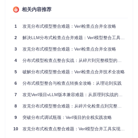
相关内容推荐
二、技术原理：分布式检查点的"拼图游戏"
理解检查点合并的技术原理，就像理解如何将散落的拼图碎片
1
攻克分布式模型整合难题：Verl检查点合并全攻略
还原成完整图像。不同的分布式训练框架采用了不同的"拼
图"策略：
2
解决LLM分布式检查点合并难题：Verl模型整合工具全攻略
2.1 FSDP架构的参数分片机制
3
攻克分布式模型整合难题：Verl检查点合并全攻略
FSDP（Fully Sharded Data Parallel）采用"张量分片+参数重
聚"的方式存储模型参数。每个GPU只保存模型参数的一部
4
分布式模型检查点整合实战：从碎片到完整模型的三天攻坚记
分，就像将一本书拆成多页分别保管。合并时需要：
5
破解分布式模型整合难题：Verl检查点合并技术全攻略
识别每个分片的"页码"（world_size和rank信息）
根据DTensor的placement元数据确定参数位置
6
分布式模型整合与检查点转换全攻略：从理论到实践
按维度拼接分散的张量片段
2.2 Megatron架构的并行策略
7
攻克Verl项目vLLM版本兼容难题：从原理到实战的完整解决方案
Megatron-LM则采用更复杂的"张量并行+管道并行"混合策
8
攻克分布式模型整合难题：从碎片化检查点到完整模型的转换技术
略，如同将书不仅拆分成页，还将每页内容分栏排版。合并过
程需要：
9
突破分布式调试瓶颈：Verl项目的全栈实践攻略
处理张量并行（TP）维度的分片拼接
10
攻克分布式检查点整合难题：Verl模型合并工具实现完整模型无缝转换
解决管道并行（PP）带来的层顺序调整