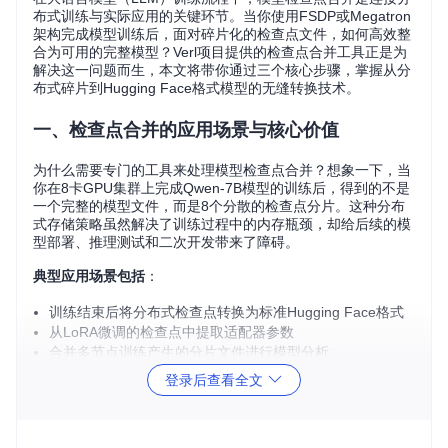
布式训练与实际应用的关键环节。当你使用FSDP或Megatron
架构完成模型训练后，面对碎片化的检查点文件，如何高效整
合为可用的完整模型？Verl项目提供的检查点合并工具正是为
解决这一问题而生，本文将带你通过三个核心步骤，掌握从分
布式碎片到Hugging Face格式模型的无缝转换技术。
一、检查点合并的应用场景与核心价值
为什么需要专门的工具来处理模型检查点合并？想象一下，当
你在8卡GPU集群上完成Qwen-7B模型的训练后，得到的不是
一个完整的模型文件，而是8个分散的检查点分片。这种分布
式存储策略虽然解决了训练过程中的内存瓶颈，却给后续的模
型部署、推理测试和二次开发带来了障碍。
典型应用场景包括
：
训练结束后将分布式检查点转换为标准Hugging Face格式
从LoRA微调的检查点中提取适配器参数
合并多节点训练产生的分片文件进行模型分析
在不同分布式框架（FSDP/Megatron）间迁移模型
登录后查看全文
Verl项目的检查点合并工具通过统一的接口解决了这些问题，
支持多种分布式架构的检查点处理，为LLM训练工作流提供了
关键支持。