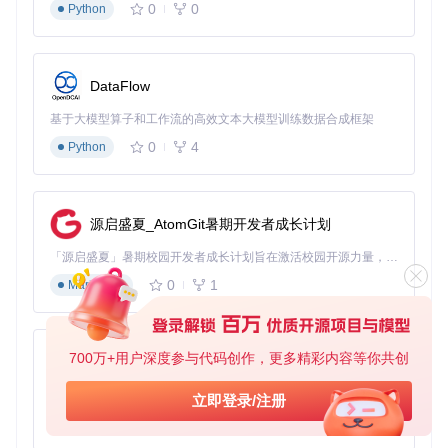
0
0
布局组件：分割线、矩形边框等
Python
可视化编辑流程
组件选择
：从左侧组件库拖拽元素到画布
属性配置
：通过右侧面板调整样式和内容
页面管理
：使用
client/pages/editor/components/p
DataFlow
age-manage.vue
管理多页面
基于大模型算子和工作流的高效文本大模型训练数据合成框架
预览发布
：实时查看效果并一键发布
数据存储与导出
0
4
Python
项目采用JSON格式存储页面数据，完整的页面配置可通过
cl
ient/pages/editor/DataModel.js
进行管理和导出，方
便进行版本控制和二次开发。
源启盛夏_AtomGit暑期开发者成长计划
实用功能进阶技巧
「源启盛夏」暑期校园开发者成长计划旨在激活校园开源力量，通过积分激励、认证扶持、资源倾斜等形式，引导高校组织和开发者完成「入驻 — 建项目 — 做贡献 — 获认证 — 得资源」的完整闭环。无论你是想带领社团入驻平台的组织者，还是希望用代码贡献证明自己的开发者，都能在这里找到属于你的成长路径。
0
1
Markdown
模板引擎使用
Quark-H5提供多种页面渲染引擎，位于
engine-template/
目录，包括：
700万+用户深度参与代码创作，更多精彩内容等你共创
py-xiaozhi
轮播式H5（engine-h5-swiper）
基于Python的Xiaozhi AI，适用于想要完整Xiaozhi体验而无需拥有专用硬件的用户。
长页面H5（engine-h5-long）
立即登录/注册
PC端页面（engine-pc）
0
1
Python
生产环境部署