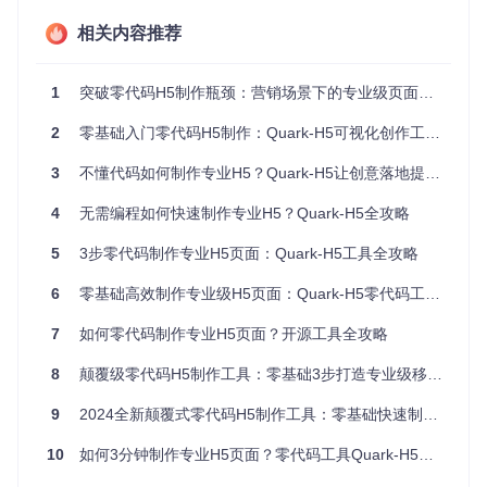
相关内容推荐
# 安装根目录依赖
npm install

1
突破零代码H5制作瓶颈：营销场景下的专业级页面创作指南
# 安装前端依赖
cd
 client

2
零基础入门零代码H5制作：Quark-H5可视化创作工具完全指南
npm install

# 安装后端依赖
3
不懂代码如何制作专业H5？Quark-H5让创意落地提速10倍
cd
 ../server

4
无需编程如何快速制作专业H5？Quark-H5全攻略
5
3步零代码制作专业H5页面：Quark-H5工具全攻略
项目配置与启动指南
6
零基础高效制作专业级H5页面：Quark-H5零代码工具全指南
数据库连接设置
7
如何零代码制作专业H5页面？开源工具全攻略
确保MongoDB服务已启动，项目默认配置为：
8
颠覆级零代码H5制作工具：零基础3步打造专业级移动端页面
连接地址：mongodb://localhost:27017/quark
数据库名称：quark
9
2024全新颠覆式零代码H5制作工具：零基础快速制作专业级移动端页面
启动开发服务
10
如何3分钟制作专业H5页面？零代码工具Quark-H5使用指南
# 启动前端开发服务器（在client目录下）
npm run dev-client
