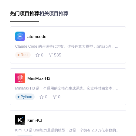
# 启动后端API服务（在server目录下）
热门项目推荐
相关项目推荐
npm run dev-server

# 编译H5渲染引擎（首次运行必需）
atomcode
完成上述步骤后，在浏览器中访问
http://localhost:4000
Claude Code 的开源替代方案。连接任意大模型，编辑代码，运行命令，自动验证 — 全自动执行。用 Rust 构建，极致性能。 ｜ An open-source alternative to Claude Code. Connect any LLM, edit code, run commands, and verify changes — autonomously. Built in Rust for speed. Get Started
即可进入Quark-H5编辑界面。
0
535
Rust
Quark-H5编辑器主界面，展示了组件库、编辑画布和属性配
置面板
MiniMax-H3
核心功能模块探索
MiniMax H3 是一个通用的全模态生成系统。它支持对由文本、图像、视频和音频组成的多模态上下文进行统一理解，并能生成分辨率高达 2K、时长可达 15 秒的带原生立体声音频的视频。得益于面向任务泛化的系统设计，H3 在预训练阶段就已具备广泛的多模态上下文理解与生成能力，能够出色地执行复杂的多模态指令。
组件库系统
0
0
Python
Quark-H5提供了丰富的预设组件，位于
client/plugins/
目录下，包括：
Kimi-K3
基础组件：文字、图片、按钮等
交互组件：图片轮播（
client/plugins/image-carouse
Kimi K3 是Kimi能力最强的模型：这是一个拥有 2.8 万亿参数的混合专家（MoE）模型，具备原生视觉理解能力，并支持 100 万 token 的上下文窗口。
l/
）、背景音乐（
client/plugins/bg-music/
）