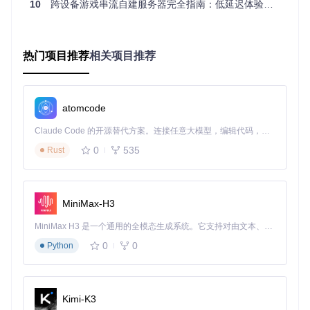
10
跨设备游戏串流自建服务器完全指南：低延迟体验从原理到实战
图2：Sunshine初始配置界面，完成管理员账户设置即可开始
使用
热门项目推荐
相关项目推荐
2.2 客户端连接
Sunshine兼容Moonlight客户端，支持以下设备类型：
atomcode
桌面设备
：Windows/macOS/Linux通过Moonlight应用连接
移动设备
：Android/iOS在应用商店搜索Moonlight
Claude Code 的开源替代方案。连接任意大模型，编辑代码，运行命令，自动验证 — 全自动执行。用 Rust 构建，极致性能。 ｜ An open-source alternative to Claude Code. Connect any LLM, edit code, run commands, and verify changes — autonomously. Built in Rust for speed. Get Started
智能电视
：通过NVIDIA Shield或支持Moonlight的TV版应用
0
535
Rust
连接步骤：
在客户端输入服务器IP或通过UPnP自动发现
输入PIN码完成配对（可在Web控制台的"PIN"页面获取）
MiniMax-H3
选择应用列表中的游戏或桌面进行串流
MiniMax H3 是一个通用的全模态生成系统。它支持对由文本、图像、视频和音频组成的多模态上下文进行统一理解，并能生成分辨率高达 2K、时长可达 15 秒的带原生立体声音频的视频。得益于面向任务泛化的系统设计，H3 在预训练阶段就已具备广泛的多模态上下文理解与生成能力，能够出色地执行复杂的多模态指令。
三、差异化功能对比：为什么选择Sunshine？
0
0
Python
特性
传统串流方案
Sunshine
延迟控制
8ms端到端
20-50ms
Kimi-K3