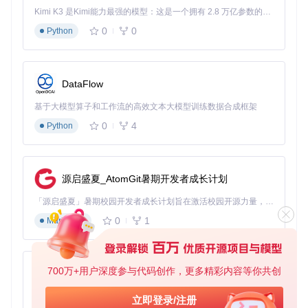
平台支持
Linux/Wayland原生
有限支持
Kimi K3 是Kimi能力最强的模型：这是一个拥有 2.8 万亿参数的混合专家（MoE）模型，具备原生视觉理解能力，并支持 100 万 token 的上下文窗口。
编码格式
多为H.264
H.264/H.265
0
0
Python
画面质量
HDR10+广色域
SDR为主
开源协议
多为闭源
GPLv3
DataFlow
Sunshine的独特优势在于其开源特性与硬件加速深度整合，允
许高级用户自定义编码参数，同时保持对普通用户的友好性。
基于大模型算子和工作流的高效文本大模型训练数据合成框架
通过Web控制台的"Configuration"页面，可精确调整从分辨率
0
4
Python
到缓冲区大小的各项参数。
图3：Sunshine应用管理界面，可添加、编辑游戏和桌面串流
源启盛夏_AtomGit暑期开发者成长计划
选项
「源启盛夏」暑期校园开发者成长计划旨在激活校园开源力量，通过积分激励、认证扶持、资源倾斜等形式，引导高校组织和开发者完成「入驻 — 建项目 — 做贡献 — 获认证 — 得资源」的完整闭环。无论你是想带领社团入驻平台的组织者，还是希望用代码贡献证明自己的开发者，都能在这里找到属于你的成长路径。
四、进阶配置技巧：硬件适配与性能调优
0
1
Markdown
4.1 硬件适配对照表
设备类型
推荐配置
优化参数
NVENC编
NVIDIA RTX 4
700万+用户深度参与代码创作，更多精彩内容等你共创
py-xiaozhi
启用Fast Sync，B帧=2
0系
码
基于Python的Xiaozhi AI，适用于想要完整Xiaozhi体验而无需拥有专用硬件的用户。
立即登录/注册
AMD RX 7000
增强同步，色彩空间Rec.
AMF编码