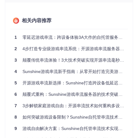
图1：Sunshine支持在任何网络环境下实现高质量游戏串流，
让玩家随时随地享受PC级游戏体验
相关内容推荐
二、多场景应用指南：从安装到连接的完整流程
2.1 服务端部署
1
零延迟游戏串流：跨设备体验3A大作的自托管服务器解决方案
Windows平台
：
2
4步打造专业级游戏串流系统：开源游戏串流服务器完全配置指南
克隆仓库：
git clone https://gitcode.com/GitHub
3
颠覆传统串流体验！3大技术突破实现开源串流毫秒级响应
_Trending/su/Sunshine
运行安装脚本：
src_assets/windows/misc/service/
4
Sunshine游戏串流新手指南：从零开始打造完美游戏体验
install-service.bat
访问
https://localhost:47990
完成初始配置
5
开源游戏串流新选择：Sunshine打造跨设备低延迟游戏体验
Linux平台
：
6
颠覆式重构：Sunshine游戏串流服务器的技术突破与场景革命
Ubuntu用户推荐Flatpak安装：
flatpak install flath
7
3步解锁家庭游戏自由：开源串流技术如何重构多设备娱乐体验
ub dev.lizardbyte.app.Sunshine
源码编译需安装依赖：
sudo apt install build-essen
8
如何突破游戏设备限制？Sunshine自托管串流技术实现全场景游戏自由
tial cmake libssl-dev libavcodec-dev
9
游戏自由解决方案：Sunshine自托管串流技术实现跨设备无缝体验
首次访问Web控制台时，系统会生成随机管理员凭证，建议立
即修改并启用两步验证。