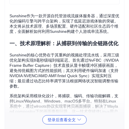
Sunshine作为一款开源自托管游戏流媒体服务器，通过深度优
化的编码引擎与跨平台架构，实现了低延迟游戏体验的突破。
本文将从技术原理、多场景配置、硬件适配和社区生态四个维
度，全面解析如何利用Sunshine构建个人游戏串流系统。
一、技术原理解析：从捕获到传输的全链路优化
Sunshine的核心优势在于其重构的视频处理流水线，采用三级
优化架构实现8毫秒级端到端延迟。首先通过NvFBC（NVIDIA
Frame Buffer Capture）技术直接从显卡帧缓冲区捕获画面，
避免传统截图方式的性能损耗；其次利用硬件编码加速（支持
NVIDIA NVENC/AMD AMF/Intel Quick Sync）实现实时压
缩；最后通过动态比特率调节算法根据网络状况智能调整传输
参数。
系统架构采用模块化设计，将捕获、编码、传输功能解耦，支
持Linux/Wayland、Windows、macOS多平台。特别在Linux
系统中，通过wlroots协议实现零拷贝画面捕获，解决了Wayla
nd compositor下的画面撕裂问题，这一技术突破使Linux用户
首次获得与Windows平台相当的串流体验。
登录后查看全文