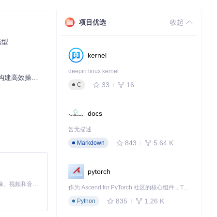
新。
项目优选
收起
选型
kernel
deepin linux kernel
建高效操作系统
33
16
C
料
docs
暂无描述
843
5.64 K
Markdown
pytorch
MiniMax H3 是一个通用的全模态生成系统。它支持对由文本、图像、视频和音频组成的多模态上下文进行统一理解，并能生成分辨率高达 2K、时长可达 15 秒的带原生立体声音频的视频。得益于面向任务泛化的系统设计，H3 在预训练阶段就已具备广泛的多模态上下文理解与生成能力，能够出色地执行复杂的多模态指令。
作为 Ascend for PyTorch 社区的核心组件，TorchNPU 是昇腾专为 PyTorch 打造的深度学习适配插件，使 PyTorch 框架能够直接调用昇腾 NPU，为开发者提供昇腾 AI 处理器的超强算力。
835
1.26 K
Python