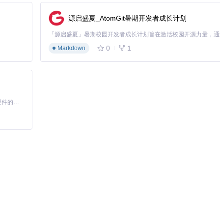
源启盛夏_AtomGit暑期开发者成长计划
0
1
Markdown
基于Python的Xiaozhi AI，适用于想要完整Xiaozhi体验而无需拥有专用硬件的用户。