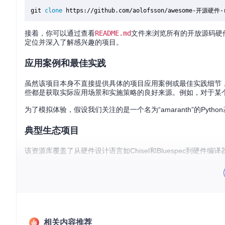
git 
clone
接着，你可以通过查看
README.md
文件来浏览所有的开放源码硬
定位并深入了解感兴趣的项目。
应用案例和最佳实践
虽然该项目本身不直接提供具体的项目应用案例或最佳实践细节
些都是获取实际应用场景和实施策略的良好来源。例如，对于某个
为了模拟体验，假设我们关注的是一个名为“amaranth”的P
典型生态项目
该资源库覆盖了从硬件设计语言如Chisel和Bluespec到
Amaranth
: 一款基于Python的语言，简化了硬件的设计和理
FIRRTL
: 中间表示（IR）用于硬件编译流程，支持高级抽象
CircuitGraph
: 利用Python处理电路作为图结构，非常适
深入探索每个项目，可以发现丰富的文档、教程和社区论坛，这
相关内容推荐