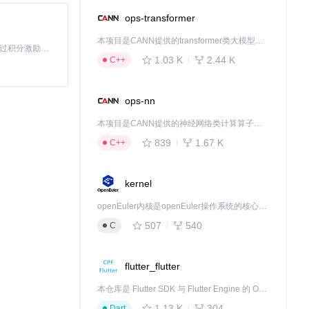
ops-transformer
本项目是CANN提供的transformer类大模型算子库，实现网络在NPU上加速计算。
「源启盛夏」暑期校园开发者成长计划旨在激活校园开源力量，通过积分激励、认证扶持、资源倾斜等形式，引导高校组织和开发者完成「入驻 — 建项目 — 做贡献 — 获认证 — 得资源」的完整闭环。无论你是想带领社团入驻平台的组织者，还是希望用代码贡献证明自己的开发者，都能在这里找到属于你的成长路径。
1.03 K
2.44 K
C++
ops-nn
本项目是CANN提供的神经网络类计算算子库，实现网络在NPU上加速计算。
839
1.67 K
C++
kernel
openEuler内核是openEuler操作系统的核心，既是系统性能与稳定性的基石，也是连接处理器、设备与服务的桥梁。
507
540
C
flutter_flutter
本仓库是 Flutter SDK 与 Flutter Engine 的 OpenHarmony 适配版本，由 CPF-Flutter 团队维护。开发者可使用熟悉的 Flutter 技术栈开发 OpenHarmony 应用，3.35.7 及以后的适配版本可基于本仓库源码构建支持 OpenHarmony 的 Flutter Engine。
1.13 K
304
Dart