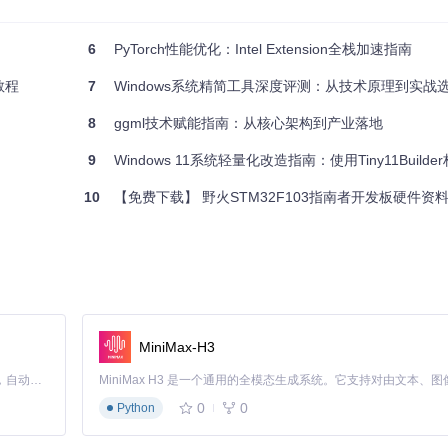
够轻松导航并利用这个开源硬件资源宝库，促进个人项目的发展和技术创
6
PyTorch性能优化：Intel Extension全栈加速指南
教程
7
Windows系统精简工具深度评测：从技术原理到实战
8
ggml技术赋能指南：从核心架构到产业落地
9
Windows 11系统轻量化改造指南：使用Tiny11Builder构
10
【免费下载】 野火STM32F103指南者开发板硬件资
MiniMax-H3
Claude Code 的开源替代方案。连接任意大模型，编辑代码，运行命令，自动验证 — 全自动执行。用 Rust 构建，极致性能。 ｜ An open-source alternative to Claude Code. Connect any LLM, edit code, run commands, and verify changes — autonomously. Built in Rust for speed. Get Started
0
0
Python