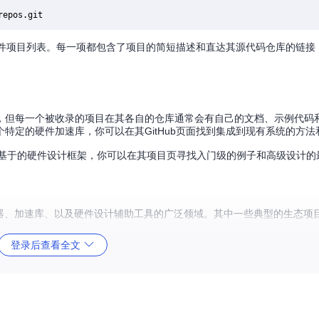
件项目列表。每一项都包含了项目的简短描述和直达其源代码仓库的链接
，但每一个被收录的项目在其各自的仓库通常会有自己的文档、示例代码
特定的硬件加速库，你可以在其GitHub页面找到集成到现有系统的方法
ython基于的硬件设计框架，你可以在其项目页寻找入门级的例子和高级设计
硬件编译器、加速库、以及硬件设计辅助工具的广泛领域。其中一些典型的生态项
解过程。
登录后查看全文
到具体实现的转换。
合进行复杂的电路分析和设计。
些是学习和应用这些技术的关键入口点。