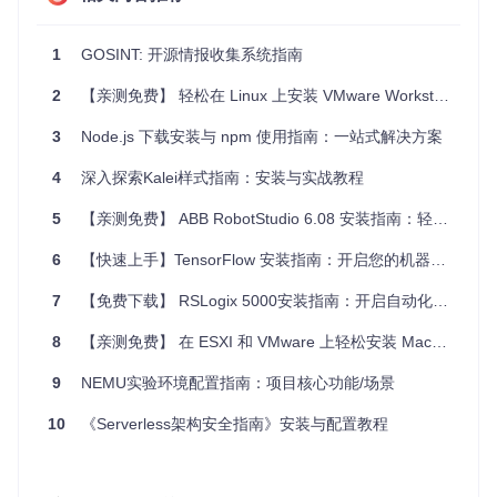
新会有变化。重要的是cmd目录下的启动程序和config目录中
的配置文件。
1
GOSINT: 开源情报收集系统指南
2.
项目的启动文件介绍
2
【亲测免费】 轻松在 Linux 上安装 VMware Workstation：一站式指南
启动文件主要位于
cmd/gosint/main.go
。这是应用程序的
3
Node.js 下载安装与 npm 使用指南：一站式解决方案
入口点，它初始化GOSINT环境，配置日志记录，并调用核心
逻辑来启动服务。当执行此程序时，GOSINT将根据配置文件
4
深入探索Kalei样式指南：安装与实战教程
设置启动其所有的服务和模块，包括数据收集、处理流程以及
任何附加的服务，如RESTful API服务，供外部系统交互。
5
【亲测免费】 ABB RobotStudio 6.08 安装指南：轻松上手工业机器人编程
6
【快速上手】TensorFlow 安装指南：开启您的机器学习之旅
// 假设示例代码
package
 main

7
【免费下载】 RSLogix 5000安装指南：开启自动化编程之旅
import
 (

8
【亲测免费】 在 ESXI 和 VMware 上轻松安装 MacOS 系统：一站式资源指南
"github.com/ciscocsirt/gosint/cmd"
)

9
NEMU实验环境配置指南：项目核心功能/场景
func
main
()
 {

    cmd.Execute()

10
《Serverless架构安全指南》安装与配置教程
这段简化后的代码展示了一个典型的Go应用启动方式，其中
c