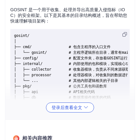
GOSINT 是一个用于收集、处理并导出高质量入侵指标（IO
C）的安全框架。以下是其基本的目录结构概述，旨在帮助您
快速理解项目架构：
gosint/

│

├── cmd/                 # 包含主程序的入口文件

│   └── gosint/          # 主程序逻辑所在目录，通常有main.go等
├── config/              # 配置文件夹，存放着GOSINT运行所
├── internal/            # 内部使用的包和模块，实现核心功能

│   ├── collector        # 收集器模块，负责从不同来源获取威胁情
│   ├── processor        # 处理器模块，对收集到的数据进行加工
│   └── ...              # 其他内部逻辑相关的子目录

├── pkg/                 # 公共工具包和函数库

│   ├── api              # API相关代码

│   ├── db               # 数据库操作相关的代码

│   └── ...              # 更多公用包

登录后查看全文
├── scripts/             # 辅助脚本，可能包括初始化、更新等操
├── static/              # 前端静态资源，对于Go项目，这部分
├── templates/           # 视觉展示相关的模板文件，如HTML模板

相关内容推荐
说明
：具体子目录可能会有所不同，基于版本和持续开发的更