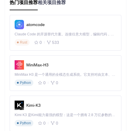
热门项目推荐
相关项目推荐
md.Execute()
是启动流程的关键。
3.
项目的配置文件介绍
atomcode
配置文件通常是项目运行的核心，GOSINT的配置可能位于
co
nfig/
目录下，具体文件名根据实际项目而定（例如
config.
Claude Code 的开源替代方案。连接任意大模型，编辑代码，运行命令，自动验证 — 全自动执行。用 Rust 构建，极致性能。 ｜ An open-source alternative to Claude Code. Connect any LLM, edit code, run commands, and verify changes — autonomously. Built in Rust for speed. Get Started
yaml
或
config.json
）。配置文件包含了数据库连接字符
0
533
Rust
串、第三方服务API密钥、监听端口、日志级别等关键设置。
以下是一个简化的配置文件结构示例：
# 假设的config.yaml示例
MiniMax-H3
server:
host:
"localhost"
MiniMax H3 是一个通用的全模态生成系统。它支持对由文本、图像、视频和音频组成的多模态上下文进行统一理解，并能生成分辨率高达 2K、时长可达 15 秒的带原生立体声音频的视频。得益于面向任务泛化的系统设计，H3 在预训练阶段就已具备广泛的多模态上下文理解与生成能力，能够出色地执行复杂的多模态指令。
port:
8080
0
0
Python
database:
driver:
"mysql"
dsn:
"user:password@tcp(localhost:3306)/gosint?charset=
Kimi-K3
collector:
Kimi K3 是Kimi能力最强的模型：这是一个拥有 2.8 万亿参数的混合专家（MoE）模型，具备原生视觉理解能力，并支持 100 万 token 的上下文窗口。
interval:
"5m"
sources:
0
0
Python
-
type:
"example-source"