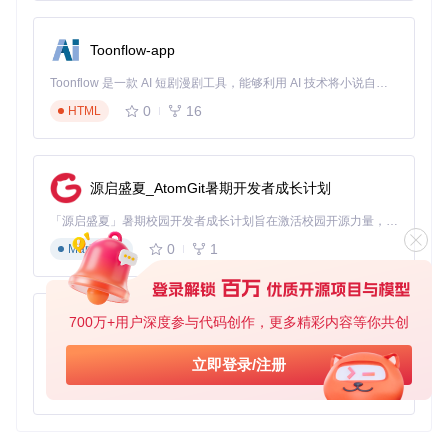
config:
apiKey:
"your-api-key"
Toonflow-app
processing:
rules:
Toonflow 是一款 AI 短剧漫剧工具，能够利用 AI 技术将小说自动转化为剧本，并结合 AI 生成的图片和视频，实现高效的短剧创作。借助 Toonflow，可以轻松完成从文字到影像的全流程，让短剧制作变得更加智能与便捷。
-
name:
"rule-1"
description:
"Apply specific filters"
0
16
HTML
请注意，实际配置项远比这个示例复杂，务必参照项目最新文
档中的指示来调整具体配置值。
源启盛夏_AtomGit暑期开发者成长计划
以上是对GOSINT项目的基本结构、启动文件以及配置文件的
「源启盛夏」暑期校园开发者成长计划旨在激活校园开源力量，通过积分激励、认证扶持、资源倾斜等形式，引导高校组织和开发者完成「入驻 — 建项目 — 做贡献 — 获认证 — 得资源」的完整闭环。无论你是想带领社团入驻平台的组织者，还是希望用代码贡献证明自己的开发者，都能在这里找到属于你的成长路径。
简单介绍。为了确保正确配置和运行GOSINT，详细阅读官方
0
1
Markdown
提供的文档和更新日志总是非常必要的。如果您计划部署GOS
INT，还应关注依赖管理、安全设置以及如何有效地集成进您
的安全运营流程中。
700万+用户深度参与代码创作，更多精彩内容等你共创
AionUi
免费、本地、开源的 24/7 全天候 Cowork 应用，以及适用于 Gemini CLI、Claude Code、Codex、OpenCode、Qwen Code、Goose CLI、Auggie 等的 OpenClaw | 🌟 喜欢就点star吧
立即登录/注册
GOSINT
下载源代码
0
6
TypeScript
The GOSINT framework is a project used for collecting, processing, and exporting high quality indicators of compromise (IOCs).
项目地址：