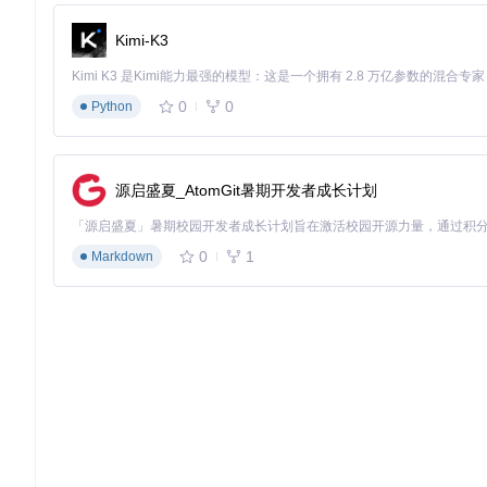
    D --> I[内存索引池]

    B --> J[BoltDB数据存储]

Kimi-K3
实时索引引擎的工作原理
0
0
索引引擎是FileBrowser Quantum的性能核心，采用增量更
Python
// 索引引擎核心实现
func
(idx *IndexEngine)
 ProcessFileChanges() 
error
 {

源启盛夏_AtomGit暑期开发者成长计划
// 使用读写锁确保并发安全
    idx.mu.Lock()

defer
 idx.mu.Unlock()

0
1
Markdown
// 1. 收集文件系统变更事件
    changes, err := idx.watcher.CollectChanges()

if
 err != 
nil
 {

return
 fmt.Errorf(
"收集变更失败: %v"
, err)

    }

// 2. 批量处理变更
for
 _, change := 
range
 changes {

// 根据变更类型更新索引
switch
 change.Type {

case
 fsnotify.Create, fsnotify.Write:
