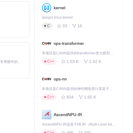
kernel
deepin linux kernel
33
16
C
ops-transformer
本项目是CANN提供的transformer类大模型算子库，实现网络在NPU上加速计算。
1.03 K
2.42 K
C++
基于Python的Xiaozhi AI，适用于想要完整Xiaozhi体验而无需拥有专用硬件的用户。
ops-nn
本项目是CANN提供的神经网络类计算算子库，实现网络在NPU上加速计算。
834
1.65 K
C++
AscendNPU-IR
AscendNPU-IR是基于MLIR（Multi-Level Intermediate Representation）构建的，面向昇腾亲和算子编译时使用的中间表示，提供昇腾完备表达能力，通过编译优化提升昇腾AI处理器计算效率，支持通过生态框架使能昇腾AI处理器与深度调优
496
336
C++