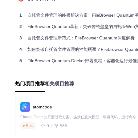
全场景覆盖的功能矩阵
从个人用户到企业团队，从简单文件存储到复杂协作场景，FileBrow
1
自托管文件管理的终极解决方案：FileBrowser Quantu
多类型文件预览
：支持图像、视频、Office文档、PDF和代
2
FileBrowser Quantum革新：突破传统壁垒的自托管Web文件管
精细化权限控制
：基于角色的访问控制，支持分享链接的权限
实时文件索引
：后台持续监控文件变化，确保搜索结果即时准
3
自托管文件管理新范式：FileBrowser Quantum深度解析
多认证方式
：密码、OIDC单点登录和代理认证的灵活组合
4
如何突破自托管文件管理的性能瓶颈？FileBrowser Quantum
技术解析：构建高性能文件管理系统的底层逻辑
5
FileBrowser Quantum Docker部署教程：容器化运行最
用户体验优先的架构设计
FileBrowser Quantum采用前后端分离架构，前端使用Vu
数据，形成高效协作的技术栈。
热门项目推荐
相关项目推荐
graph TD

    A[用户界面] -->|RESTful API| B[Go后端服务]

    B --> C{核心模块}

atomcode
    C --> D[实时索引引擎]

    C --> E[认证授权系统]

    C --> F[文件操作服务]

0
535
Rust
    C --> G[预览生成服务]

    D --> H[文件系统监控]
