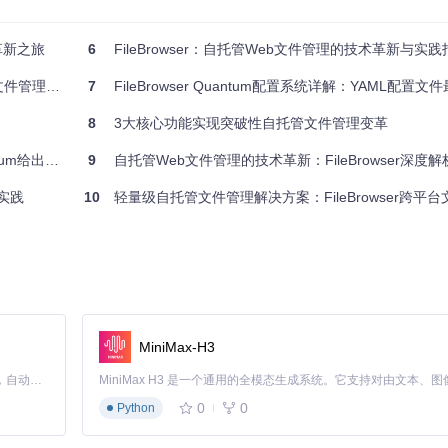
ser Quantum提供了全面的功能支持：
m革新之旅
6
FileBrowser：自托管Web文件管理的技术革新与实践
码文件的实时预览
理解决方案
7
FileBrowser Quantum配置系统详解：YAML配置文
粒度设置
确
8
3大核心功能实现突破性自托管文件管理变革
给出新答案
9
自托管Web文件管理的技术革新：FileBrowser深度
佳实践
10
轻量级自托管文件管理解决方案：FileBrowser跨平台文件管理与
e.js构建响应式单页应用，后端基于Go语言实现高性能API服务，数据层采用Bol
MiniMax-H3
Claude Code 的开源替代方案。连接任意大模型，编辑代码，运行命令，自动验证 — 全自动执行。用 Rust 构建，极致性能。 ｜ An open-source alternative to Claude Code. Connect any LLM, edit code, run commands, and verify changes — autonomously. Built in Rust for speed. Get Started
0
0
Python