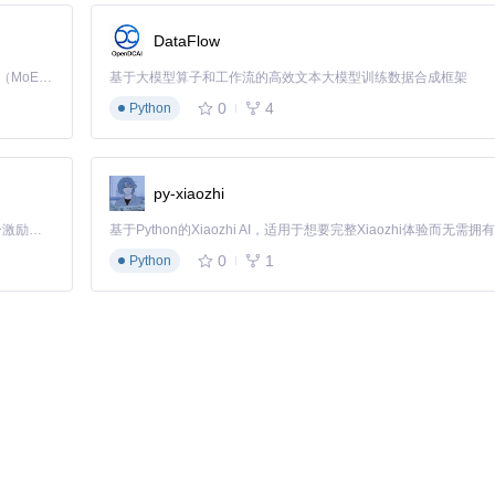
DataFlow
Kimi K3 是Kimi能力最强的模型：这是一个拥有 2.8 万亿参数的混合专家（MoE）模型，具备原生视觉理解能力，并支持 100 万 token 的上下文窗口。
基于大模型算子和工作流的高效文本大模型训练数据合成框架
0
4
新机制实现高效文件检索：
Python
py-xiaozhi
「源启盛夏」暑期校园开发者成长计划旨在激活校园开源力量，通过积分激励、认证扶持、资源倾斜等形式，引导高校组织和开发者完成「入驻 — 建项目 — 做贡献 — 获认证 — 得资源」的完整闭环。无论你是想带领社团入驻平台的组织者，还是希望用代码贡献证明自己的开发者，都能在这里找到属于你的成长路径。
0
1
Python