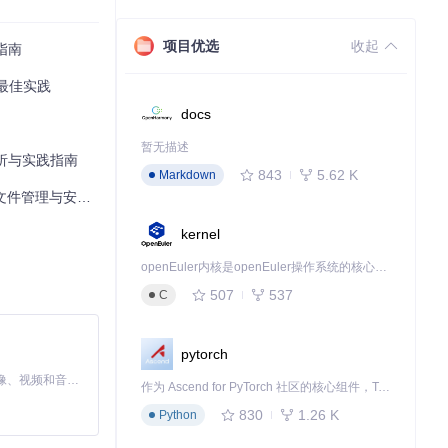
项目优选
收起
指南
件最佳实践
docs
暂无描述
解析与实践指南
843
5.62 K
Markdown
安全共享实践指南
kernel
tDB存储配置与元
openEuler内核是openEuler操作系统的核心，既是系统性能与稳定性的基石，也是连接处理器、设备与服务的桥梁。
507
537
C
pytorch
MiniMax H3 是一个通用的全模态生成系统。它支持对由文本、图像、视频和音频组成的多模态上下文进行统一理解，并能生成分辨率高达 2K、时长可达 15 秒的带原生立体声音频的视频。得益于面向任务泛化的系统设计，H3 在预训练阶段就已具备广泛的多模态上下文理解与生成能力，能够出色地执行复杂的多模态指令。
作为 Ascend for PyTorch 社区的核心组件，TorchNPU 是昇腾专为 PyTorch 打造的深度学习适配插件，使 PyTorch 框架能够直接调用昇腾 NPU，为开发者提供昇腾 AI 处理器的超强算力。
830
1.26 K
Python