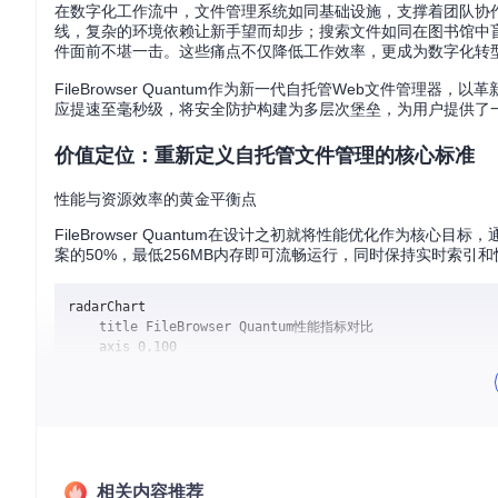
在数字化工作流中，文件管理系统如同基础设施，支撑着团队协
线，复杂的环境依赖让新手望而却步；搜索文件如同在图书馆中
件面前不堪一击。这些痛点不仅降低工作效率，更成为数字化转
FileBrowser Quantum作为新一代自托管Web文件
应提速至毫秒级，将安全防护构建为多层次堡垒，为用户提供了
价值定位：重新定义自托管文件管理的核心标准
性能与资源效率的黄金平衡点
FileBrowser Quantum在设计之初就将性能优化作为
案的50%，最低256MB内存即可流畅运行，同时保持实时索引
radarChart

    title FileBrowser Quantum性能指标对比

    axis 0,100

    "部署复杂度" [10, 90]

    "内存占用" [20, 80]

    "响应速度" [95, 30]

    "安全性" [90, 40]

    "跨平台性" [95, 60]

相关内容推荐