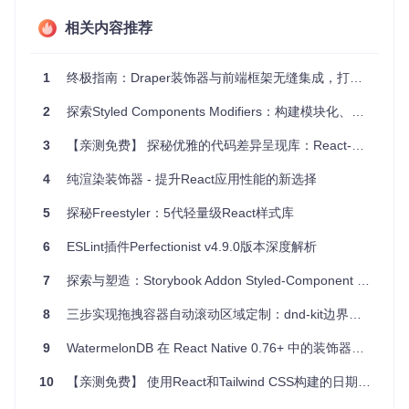
修饰符（Modifiers）
： 使用Modifier可以改变组件的外
相关内容推荐
观。例如，我们可以这样应用修饰符：
<
Button
 modifiers={[
'success'
, 
'large'
]}>...</
Button
1
终极指南：Draper装饰器与前端框架无缝集成，打造现代化Web应用
2
探索Styled Components Modifiers：构建模块化、可维护的React组件库
或者
3
【亲测免费】 探秘优雅的代码差异呈现库：React-Diff-View
<
Button
 modifiers=
"success"
>...</
Button
4
纯渲染装饰器 - 提升React应用性能的新选择
它们作为数组传递，可以是单个或多个字符串。如果值为
5
探秘Freestyler：5代轻量级React样式库
布尔类型，只有
true
的项会被使用。
6
ESLint插件Perfectionist v4.9.0版本深度解析
应用场景
7
探索与塑造：Storybook Addon Styled-Component Theme
当你需要对组件进行复杂状态管理，如颜色变化、大小调整
8
三步实现拖拽容器自动滚动区域定制：dnd-kit边界控制完全指南
等时。
在大型项目中，保持组件库的一致性和可维护性。
9
WatermelonDB 在 React Native 0.76+ 中的装饰器语法问题解决方案
创建响应式设计，根据不同屏幕尺寸应用不同的修饰符。
10
【亲测免费】 使用React和Tailwind CSS构建的日期选择器组件: react-tailwindcss-datepicker
特色特性