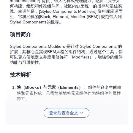
mponents.com/) 提供了强大的样式处理能力。然而，关于如
何构建、组织和修改组件库，社区内缺乏统一的指导与最佳实
践。幸运的是，[Styled Components Modifiers] 资料库应运而
生，它将经典的[Block, Element, Modifier (BEM)] 规范带入到
Styled Components的世界。
项目简介
Styled Components Modifiers 是针对 Styled Components 的
扩展，其核心是实现BEM风格的组件结构。通过这个工具，你
可以更方便地定义并应用修饰符（Modifiers），增强你的组件
功能与可维护性。
技术解析
块（Blocks）与元素（Elements）
： 组件的命名空间由
块和元素构成，只需简单地将元素组件作为块组件的属性
即可。
登录后查看全文
const
Button
 = styled.
button
``
const
Icon
 = 
styled
(
IconComponent
)
``
Button
.
Icon
 = 
Icon