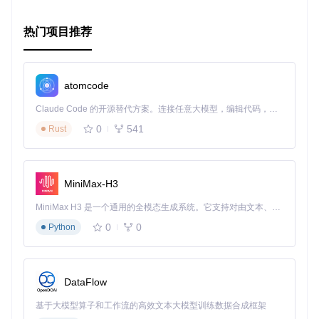
灵活的修饰符应用
：支持通过props动态传入修饰符，适应
热门项目推荐
多种业务需求。
验证机制
：提供
styleModifierPropTypes
来确保传递的
修饰符有效，避免错误。
响应式修饰符
：允许根据组件的size属性应用不同组合的
atomcode
修饰符，实现响应式设计。
易于集成
：只需简单的配置和API调用，即可轻松整合到现
Claude Code 的开源替代方案。连接任意大模型，编辑代码，运行命令，自动验证 — 全自动执行。用 Rust 构建，极致性能。 ｜ An open-source alternative to Claude Code. Connect any LLM, edit code, run commands, and verify changes — autonomously. Built in Rust for speed. Get Started
有的Styled Components项目。
0
541
Rust
获取及安装
Styled Components Modifiers 可以从npm获取，使用以下命
MiniMax-H3
令进行安装：
MiniMax H3 是一个通用的全模态生成系统。它支持对由文本、图像、视频和音频组成的多模态上下文进行统一理解，并能生成分辨率高达 2K、时长可达 15 秒的带原生立体声音频的视频。得益于面向任务泛化的系统设计，H3 在预训练阶段就已具备广泛的多模态上下文理解与生成能力，能够出色地执行复杂的多模态指令。
0
0
Python
# 或
然后在项目中导入并应用：
DataFlow
基于大模型算子和工作流的高效文本大模型训练数据合成框架
import
 { applyStyleModifiers } 
from
'styled-components-mo