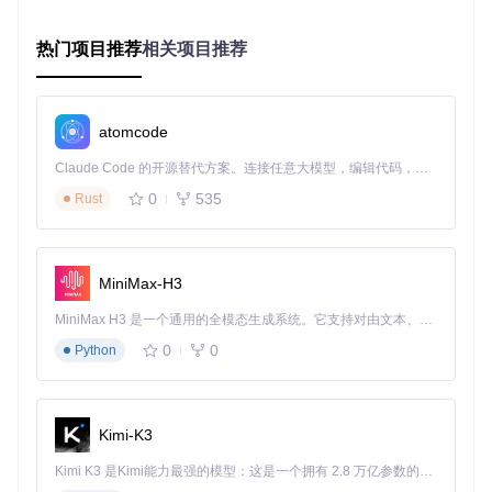
# 克隆仓库（约2.3GB，建议使用--depth=1减少下载量）
git 
clone
 https://gitcode.com/gh_mirrors/ar/ArknightsGameR
热门项目推荐
相关项目推荐
# 进入资源目录
cd
 ArknightsGameResource

atomcode
# 查看目录结构
tree -L 2  
# 显示两级目录结构
Claude Code 的开源替代方案。连接任意大模型，编辑代码，运行命令，自动验证 — 全自动执行。用 Rust 构建，极致性能。 ｜ An open-source alternative to Claude Code. Connect any LLM, edit code, run commands, and verify changes — autonomously. Built in Rust for speed. Get Started
0
535
Rust
多角色应用场景与技术实践
开发者视角：自动化素材处理
MiniMax-H3
独立游戏开发者李工需要为同人游戏提取100+干员头像。通过
资源库提供的file_dict.json索引文件，他编写了Python脚本实
MiniMax H3 是一个通用的全模态生成系统。它支持对由文本、图像、视频和音频组成的多模态上下文进行统一理解，并能生成分辨率高达 2K、时长可达 15 秒的带原生立体声音频的视频。得益于面向任务泛化的系统设计，H3 在预训练阶段就已具备广泛的多模态上下文理解与生成能力，能够出色地执行复杂的多模态指令。
现批量处理：
0
0
Python
import
from
 PIL 
import
 Image

Kimi-K3
with
open
(
'file_dict.json'
, 
'r'
, encoding=
'utf-8'
) 
as
 f:

    file_index = json.load(f)

Kimi K3 是Kimi能力最强的模型：这是一个拥有 2.8 万亿参数的混合专家（MoE）模型，具备原生视觉理解能力，并支持 100 万 token 的上下文窗口。