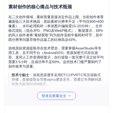
素材创作的核心痛点与技术瓶颈
在二次创作领域，素材质量直接决定作品上限。当前创作者普
遍面临三大技术挑战：原始素材分辨率不足（平均仅800×600
像素）、水印处理耗时（单张图片编辑需15-20分钟）、文件
格式混乱（混合JPG、PNG及WebP格式）。数据显示，68%
的同人创作者将"素材获取"列为创作流程中最耗时环节，其中
因分辨率问题导致作品返工的比例高达43%。
游戏原始资源提取存在技术壁垒，需要掌握AssetStudio等专
用工具，且不同平台（Android/iOS）资源加密方式存在差
异。某同人工作室调研显示，自行提取一套完整干员立绘平均
需要3.5小时，且成功率不足60%。这些技术门槛严重制约了
创作效率与质量。
技术小贴士
：游戏资源通常采用ETC1/PVRTC等压缩格式
存储，直接提取会导致alpha通道丢失，需通过专用解码器
转换为标准RGBA格式。
资源库的技术架构与解决方案
登录后查看全文
ArknightsGameResource资源库通过系统化技术方案解决上
述痛点。项目采用三级目录结构设计：基础资源层（avatar/po