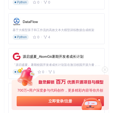
# 筛选所有头像资源
0
0
Python
avatar_files = [f 
for
 f 
in
 file_index 
if
 f.startswith(
'av
# 批量转换为WebP格式
for
 file_path 
in
 avatar_files:

DataFlow
with
 Image.
open
(file_path) 
as
 img:

        output_path = file_path.replace(
'avatar/'
, 
'proce
基于大模型算子和工作流的高效文本大模型训练数据合成框架
        img.save(output_path, 
'WebP'
, quality=
90
0
4
Python
该方案将原本需要3天的处理工作缩短至2小时，且通过索引文
件确保了资源完整性。
源启盛夏_AtomGit暑期开发者成长计划
设计师视角：分层素材应用
「源启盛夏」暑期校园开发者成长计划旨在激活校园开源力量，通过积分激励、认证扶持、资源倾斜等形式，引导高校组织和开发者完成「入驻 — 建项目 — 做贡献 — 获认证 — 得资源」的完整闭环。无论你是想带领社团入驻平台的组织者，还是希望用代码贡献证明自己的开发者，都能在这里找到属于你的成长路径。
UI设计师王设计师正在制作明日方舟主题桌面壁纸。她选择ski
n目录下的斯卡蒂皮肤立绘（char_1012_skadi2_iteration#2b.
0
1
Markdown
png）作为主体元素，配合map目录的场景素材（map_stage
_bg_001.png）构建背景，最终作品分辨率达3840×2160像
素。
700万+用户深度参与代码创作，更多精彩内容等你共创
py-xiaozhi
明日方舟干员斯卡蒂高清皮肤立绘
alt文本：明日方舟开源素
材库中的斯卡蒂高清皮肤立绘，透明背景适合二次创作使用
基于Python的Xiaozhi AI，适用于想要完整Xiaozhi体验而无需拥有专用硬件的用户。
立即登录/注册
技术小贴士
：使用GIMP处理透明背景素材时，建议保留原
0
1
Python
图层结构，通过"颜色到alpha"功能优化边缘过渡效果。