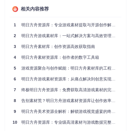
rtrait）、功能资源层（skill/map）、数据资源层（gamedat
a），形成完整的素材生态系统。核心技术特性包括：
相关内容推荐
原始分辨率保留
：所有图片素材均从游戏客户端资源包直接
解包，未经过二次压缩。以干员立绘为例，标准尺寸达255
1
明日方舟资源库：专业游戏素材提取与开源创作解决方案
0×2034像素（如char_003_kalts_boc#6b.png），支持A3
尺寸高精度印刷需求。
2
明日方舟游戏素材库：一站式解决方案与高效管理指南
无损格式标准化
：统一采用PNG-24格式存储，确保alpha通
3
明日方舟素材库：创作资源高效获取指南
道完整。通过ImageMagick批量处理脚本实现格式转换，平
均压缩比控制在0.85（质量/体积比）。
4
明日方舟素材资源库：创作者的数字工具箱
命名规则体系
：建立"角色ID-皮肤类型-资源版本"三级命名
5
游戏资源聚合与创作赋能：明日方舟素材库的工程化实践
规范，例如：
6
明日方舟游戏素材资源库：从痛点解决到创意实现的完整指南
char_003_kalts_boc#6b.png

7
终极明日方舟资源库：免费获取高清游戏素材的完整指南
├── char_003：角色唯一ID

├── kalts：角色代号

8
告别素材荒？明日方舟游戏素材资源库让创作效率提升10倍
├── boc#6：皮肤类型及序号（这里指"破碎日冕"系列第6款）

9
明日方舟美术资源全解析：解锁游戏视觉盛宴的终极指南
获取资源库的标准流程仅需三步：
10
明日方舟资源库：专业级高清素材与游戏数据完整指南