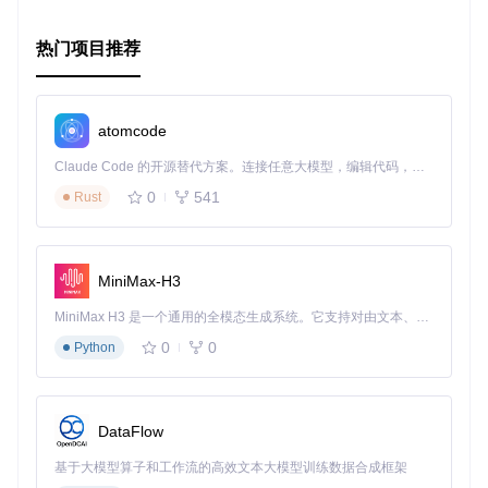
都将是你不可或缺的智慧伙伴。立即加入，开启你的数学探索
之旅吧！
热门项目推荐
atomcode
Claude Code 的开源替代方案。连接任意大模型，编辑代码，运行命令，自动验证 — 全自动执行。用 Rust 构建，极致性能。 ｜ An open-source alternative to Claude Code. Connect any LLM, edit code, run commands, and verify changes — autonomously. Built in Rust for speed. Get Started
0
541
Rust
MiniMax-H3
MiniMax H3 是一个通用的全模态生成系统。它支持对由文本、图像、视频和音频组成的多模态上下文进行统一理解，并能生成分辨率高达 2K、时长可达 15 秒的带原生立体声音频的视频。得益于面向任务泛化的系统设计，H3 在预训练阶段就已具备广泛的多模态上下文理解与生成能力，能够出色地执行复杂的多模态指令。
0
0
Python
DataFlow
基于大模型算子和工作流的高效文本大模型训练数据合成框架