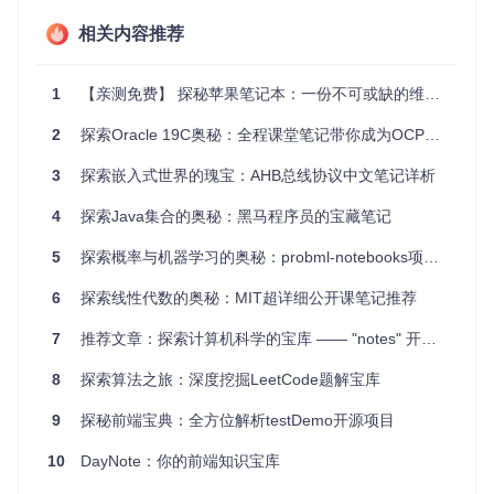
和记忆效率。
教师：用于创建课件，简化教学资料制作，增强学生对抽象
相关内容推荐
概念的理解。
研究者：作为一个知识仓库，方便查找参考资料，进行跨学
科的思维碰撞。
1
【亲测免费】 探秘苹果笔记本：一份不可或缺的维修与学习宝藏
自学者：作为在线资源，提供互动性学习体验，促进自主学
习。
2
探索Oracle 19C奥秘：全程课堂笔记带你成为OCP专家
3
探索嵌入式世界的瑰宝：AHB总线协议中文笔记详析
项目特点
4
探索Java集合的奥秘：黑马程序员的宝藏笔记
结构化笔记
：将定义、例子、定理等按类型分门别类，便
于查阅和理解。
5
探索概率与机器学习的奥秘：probml-notebooks项目推荐
MathLinks
：在链接中直接展示MathJax数学公式，无需
打开笔记即可预览关键内容。
6
探索线性代数的奥秘：MIT超详细公开课笔记推荐
TikZ图像
：通过脚本自动化处理TikZ代码，生成高质量矢
量图，增强了视觉表达力。
7
推荐文章：探索计算机科学的宝库 —— "notes" 开源项目
灵活扩展
：开源性质允许用户自定义主题、添加插件，满
8
足个性化需求。
探索算法之旅：深度挖掘LeetCode题解宝库
高效维护
：自动化脚本支持批量操作和统计，保持数据整
9
探秘前端宝典：全方位解析testDemo开源项目
洁。
通过MathWiki，你可以沉浸在有序的知识森林中，轻松发现隐
10
DayNote：你的前端知识宝库
藏的数学之美。无论你是数学爱好者还是专业人士，MathWiki