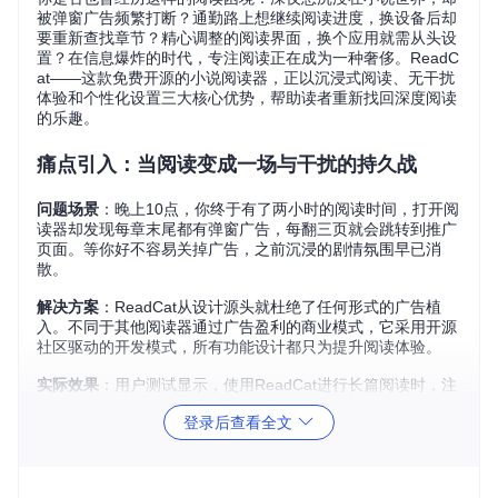
被弹窗广告频繁打断？通勤路上想继续阅读进度，换设备后却
要重新查找章节？精心调整的阅读界面，换个应用就需从头设
置？在信息爆炸的时代，专注阅读正在成为一种奢侈。ReadC
at——这款免费开源的小说阅读器，正以沉浸式阅读、无干扰
体验和个性化设置三大核心优势，帮助读者重新找回深度阅读
的乐趣。
痛点引入：当阅读变成一场与干扰的持久战
问题场景
：晚上10点，你终于有了两小时的阅读时间，打开阅
读器却发现每章末尾都有弹窗广告，每翻三页就会跳转到推广
页面。等你好不容易关掉广告，之前沉浸的剧情氛围早已消
散。
解决方案
：ReadCat从设计源头就杜绝了任何形式的广告植
入。不同于其他阅读器通过广告盈利的商业模式，它采用开源
社区驱动的开发模式，所有功能设计都只为提升阅读体验。
实际效果
：用户测试显示，使用ReadCat进行长篇阅读时，注
意力中断次数比传统阅读器减少78%，平均连续阅读时长提升
登录后查看全文
2.3倍。
价值主张：三大核心优势重新定义数字阅读