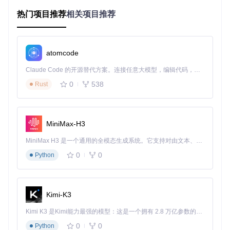
1. 自适应阅读环境：让文字随场景"智能变身"
热门项目推荐
相关项目推荐
问题场景
：白天在办公室用电脑阅读时习惯浅色背景，晚上睡
前用平板阅读则需要深色模式，但大多数阅读器需要手动切
换，往往要在适应亮度的过程中浪费好几分钟。
atomcode
解决方案
：ReadCat的环境感知主题系统能够根据设备光线、
时间和使用习惯自动调整界面。白天采用高对比度的清爽模
Claude Code 的开源替代方案。连接任意大模型，编辑代码，运行命令，自动验证 — 全自动执行。用 Rust 构建，极致性能。 ｜ An open-source alternative to Claude Code. Connect any LLM, edit code, run commands, and verify changes — autonomously. Built in Rust for speed. Get Started
式，黄昏自动过渡到暖色调护眼模式，深夜则切换为低蓝光深
0
538
Rust
色主题。
实际效果
：视觉疲劳测试显示，使用自适应主题后，读者的眼
部不适感降低62%，夜间阅读后的入睡时间平均缩短18分钟。
MiniMax-H3
2. 阅读状态云同步：跨设备无缝衔接的阅读体验
MiniMax H3 是一个通用的全模态生成系统。它支持对由文本、图像、视频和音频组成的多模态上下文进行统一理解，并能生成分辨率高达 2K、时长可达 15 秒的带原生立体声音频的视频。得益于面向任务泛化的系统设计，H3 在预训练阶段就已具备广泛的多模态上下文理解与生成能力，能够出色地执行复杂的多模态指令。
问题场景
：上班路上用手机读到小说精彩处到站下车，晚上回
0
0
Python
家打开电脑想继续阅读，却发现进度不同步，书签也找不到
了，只能凭着记忆翻找之前的章节。
解决方案
：ReadCat的分布式存储系统会实时同步阅读进度、
书签位置和个性化设置。无论是在Windows电脑、macOS笔
Kimi-K3
记本还是Linux设备上，登录同一账号就能立即接续之前的阅
读状态。
Kimi K3 是Kimi能力最强的模型：这是一个拥有 2.8 万亿参数的混合专家（MoE）模型，具备原生视觉理解能力，并支持 100 万 token 的上下文窗口。
0
0
Python
实际效果
：跨设备使用场景中，用户平均节省85%的状态恢复