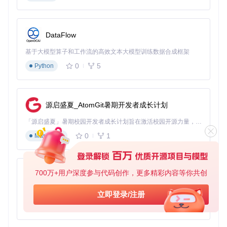
时间，92%的测试者表示"感觉就像从未换过设备"。
3. 个性化阅读引擎：让每本书都有专属阅读方案
DataFlow
问题场景
：阅读网络小说时喜欢大字体和宽行间距，阅读经典
文学则需要紧凑排版和学术字体，但切换书籍时总要重新调整
基于大模型算子和工作流的高效文本大模型训练数据合成框架
设置，破坏阅读连贯性。
0
5
Python
解决方案
：ReadCat允许为不同类型书籍保存独立的阅读配置
文件，包括字体、字号、行间距、背景色等参数。系统还会根
据书籍类型智能推荐阅读方案。
源启盛夏_AtomGit暑期开发者成长计划
实际效果
：用户调查显示，使用个性化配置后，阅读速度提升
15%，理解准确率提高9%，特别是在专业书籍和长篇小说的
「源启盛夏」暑期校园开发者成长计划旨在激活校园开源力量，通过积分激励、认证扶持、资源倾斜等形式，引导高校组织和开发者完成「入驻 — 建项目 — 做贡献 — 获认证 — 得资源」的完整闭环。无论你是想带领社团入驻平台的组织者，还是希望用代码贡献证明自己的开发者，都能在这里找到属于你的成长路径。
阅读体验上改善最为明显。
0
1
Markdown
ReadCat应用图标，蓝色背景象征专注与平静，书本图案传递
纯粹阅读的核心理念
700万+用户深度参与代码创作，更多精彩内容等你共创
py-xiaozhi
场景化解决方案：四大使用场景让阅读融入生活
基于Python的Xiaozhi AI，适用于想要完整Xiaozhi体验而无需拥有专用硬件的用户。
立即登录/注册
0
1
Python
场景一：通勤族的碎片化阅读优化
问题场景
：每天地铁通勤有30分钟阅读时间，但信号不稳定导