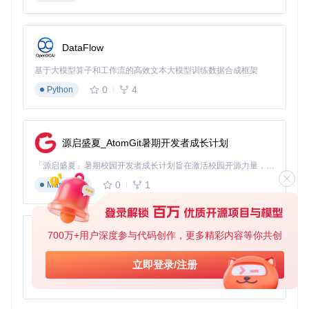
cd
执行编译命令：
DataFlow
基于大模型算子和工作流的高效文本大模型训练数据合成框架
预期结果
：项目编译成功，在当前目录下生成可执行文件 pale
0
4
Python
ra1n。
实战步骤：定制化越狱方案的实施
源启盛夏_AtomGit暑期开发者成长计划
两种越狱模式的选择与操作
「源启盛夏」暑期校园开发者成长计划旨在激活校园开源力量，通过积分激励、认证扶持、资源倾斜等形式，引导高校组织和开发者完成「入驻 — 建项目 — 做贡献 — 获认证 — 得资源」的完整闭环。无论你是想带领社团入驻平台的组织者，还是希望用代码贡献证明自己的开发者，都能在这里找到属于你的成长路径。
面对不同的使用需求，palera1n 提供了两种越狱模式，您可以
根据自己的实际情况选择合适的方案。
0
1
Markdown
Rootless 模式（轻量级越狱）
适用场景
：日常使用，不需要修改系统文件；安全需求较
700万+用户深度参与代码创作，更多精彩内容等你共创
py-xiaozhi
高；希望保持系统稳定性。
操作目标
：使用 Rootless 模式完成越狱
基于Python的Xiaozhi AI，适用于想要完整Xiaozhi体验而无需拥有专用硬件的用户。
立即登录/注册
执行方法
：在终端中输入命令：
0
1
Python