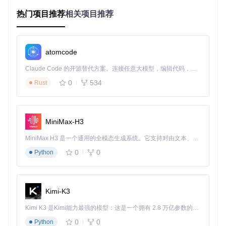
AMD 桌面 CPU（成功率较
Intel 处理器
CPU
低）
热门项目推荐
相关项目推荐
连接
直接连接电脑 U
Apple Silicon Mac 需通过 US
方式
SB 端口
B 集线器连接
atomcode
存储空间需求方案
Claude Code 的开源替代方案。连接任意大模型，编辑代码，运行命令，自动验证 — 全自动执行。用 Rust 构建，极致性能。 ｜ An open-source alternative to Claude Code. Connect any LLM, edit code, run commands, and verify changes — autonomously. Built in Rust for speed. Get Started
所需存储空
越狱模式
说明
0
534
Rust
间
基础空间即
不会修改系统根分区，对空
Rootless
模式
可
间要求低
MiniMax-H3
5 - 10GB 额
需要创建 fakefs，用于模拟
Rootful
模式
外空间
系统文件系统
MiniMax H3 是一个通用的全模态生成系统。它支持对由文本、图像、视频和音频组成的多模态上下文进行统一理解，并能生成分辨率高达 2K、时长可达 15 秒的带原生立体声音频的视频。得益于面向任务泛化的系统设计，H3 在预训练阶段就已具备广泛的多模态上下文理解与生成能力，能够出色地执行复杂的多模态指令。
项目获取与编译的操作指南
0
0
Python
操作目标
：获取 palera1n 项目代码并完成编译
执行方法
：
打开终端，输入以下命令克隆项目：
Kimi-K3
git 
clone
Kimi K3 是Kimi能力最强的模型：这是一个拥有 2.8 万亿参数的混合专家（MoE）模型，具备原生视觉理解能力，并支持 100 万 token 的上下文窗口。
进入项目目录：
0
0
Python