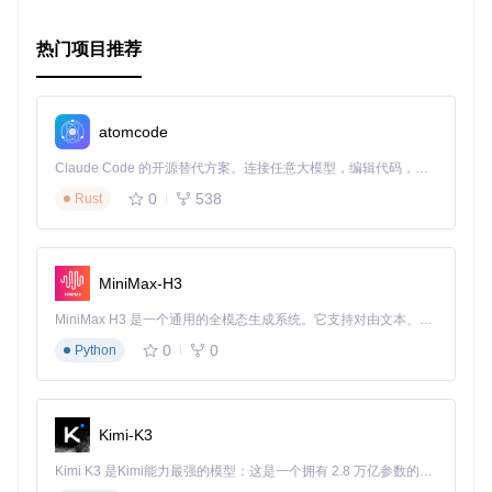
热门项目推荐
atomcode
Claude Code 的开源替代方案。连接任意大模型，编辑代码，运行命令，自动验证 — 全自动执行。用 Rust 构建，极致性能。 ｜ An open-source alternative to Claude Code. Connect any LLM, edit code, run commands, and verify changes — autonomously. Built in Rust for speed. Get Started
0
538
Rust
MiniMax-H3
MiniMax H3 是一个通用的全模态生成系统。它支持对由文本、图像、视频和音频组成的多模态上下文进行统一理解，并能生成分辨率高达 2K、时长可达 15 秒的带原生立体声音频的视频。得益于面向任务泛化的系统设计，H3 在预训练阶段就已具备广泛的多模态上下文理解与生成能力，能够出色地执行复杂的多模态指令。
0
0
Python
Kimi-K3
Kimi K3 是Kimi能力最强的模型：这是一个拥有 2.8 万亿参数的混合专家（MoE）模型，具备原生视觉理解能力，并支持 100 万 token 的上下文窗口。