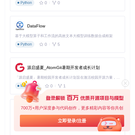
0
0
Python
DataFlow
基于大模型算子和工作流的高效文本大模型训练数据合成框架
0
5
Python
源启盛夏_AtomGit暑期开发者成长计划
「源启盛夏」暑期校园开发者成长计划旨在激活校园开源力量，通过积分激励、认证扶持、资源倾斜等形式，引导高校组织和开发者完成「入驻 — 建项目 — 做贡献 — 获认证 — 得资源」的完整闭环。无论你是想带领社团入驻平台的组织者，还是希望用代码贡献证明自己的开发者，都能在这里找到属于你的成长路径。
0
1
Markdown
700万+用户深度参与代码创作，更多精彩内容等你共创
py-xiaozhi
基于Python的Xiaozhi AI，适用于想要完整Xiaozhi体验而无需拥有专用硬件的用户。
立即登录/注册
0
1
Python