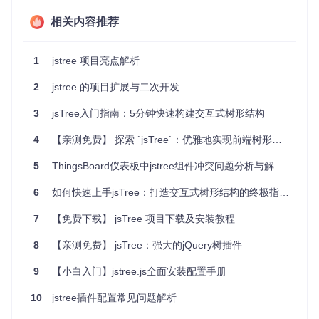
广泛兼容
：支持jQuery 1.9.1及以上版本，以及IE8+及所有
相关内容推荐
现代浏览器。
演示便捷
：设有在线演示页面，直观展示主题效果。
1
jstree 项目亮点解析
如果你正在寻求一个既美观又实用的树形视图解决方案，不妨
试试jsTree Bootstrap Theme，它将为你的项目带来专业而高
2
jstree 的项目扩展与二次开发
效的用户体验。立即访问
项目主页
获取更多详细信息，并尝试
在其
主题演示页
中体验其强大功能。
3
jsTree入门指南：5分钟快速构建交互式树形结构
4
【亲测免费】 探索 `jsTree`：优雅地实现前端树形数据可视化
5
ThingsBoard仪表板中jstree组件冲突问题分析与解决方案
6
如何快速上手jsTree：打造交互式树形结构的终极指南 🚀
7
【免费下载】 jsTree 项目下载及安装教程
8
【亲测免费】 jsTree：强大的jQuery树插件
9
【小白入门】jstree.js全面安装配置手册
10
jstree插件配置常见问题解析