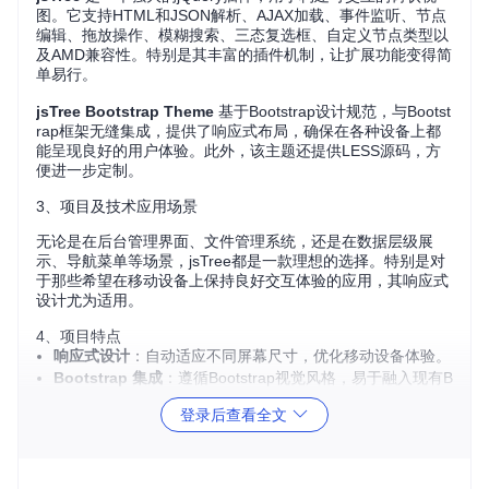
图。它支持HTML和JSON解析、AJAX加载、事件监听、节点
编辑、拖放操作、模糊搜索、三态复选框、自定义节点类型以
及AMD兼容性。特别是其丰富的插件机制，让扩展功能变得简
单易行。
jsTree Bootstrap Theme
基于Bootstrap设计规范，与Bootst
rap框架无缝集成，提供了响应式布局，确保在各种设备上都
能呈现良好的用户体验。此外，该主题还提供LESS源码，方
便进一步定制。
3、项目及技术应用场景
无论是在后台管理界面、文件管理系统，还是在数据层级展
示、导航菜单等场景，jsTree都是一款理想的选择。特别是对
于那些希望在移动设备上保持良好交互体验的应用，其响应式
设计尤为适用。
4、项目特点
响应式设计
：自动适应不同屏幕尺寸，优化移动设备体验。
Bootstrap 集成
：遵循Bootstrap视觉风格，易于融入现有B
ootstrap项目。
登录后查看全文
便捷配置
：通过简单的JavaScript配置即可启用或禁用响应
式模式。
可定制性强
：提供LESS源码，可通过Grunt构建工具轻松定
制主题样式。