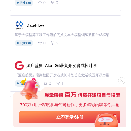
0
0
Python
afana等可视化平台集成，实现消息队列监控数据的多维度展
示。用户可自定义仪表盘，实时监控消息吞吐量、消费延迟、
队列堆积等核心指标的变化趋势。通过历史数据对比分析，能
够准确识别性能拐点，为容量规划和架构优化提供数据支持。
DataFlow
基于大模型算子和工作流的高效文本大模型训练数据合成框架
图表2展示了Gatus与Grafana集成的监控面板，包含成功率、
0
5
Python
响应时间等关键指标的实时趋势图，帮助开发者直观掌握消息
队列运行状态
多场景配置模板：针对不同消息队列的差异化实
源启盛夏_AtomGit暑期开发者成长计划
现
「源启盛夏」暑期校园开发者成长计划旨在激活校园开源力量，通过积分激励、认证扶持、资源倾斜等形式，引导高校组织和开发者完成「入驻 — 建项目 — 做贡献 — 获认证 — 得资源」的完整闭环。无论你是想带领社团入驻平台的组织者，还是希望用代码贡献证明自己的开发者，都能在这里找到属于你的成长路径。
0
1
Kafka分区不均衡的智能监控方案
Markdown
Kafka作为分布式流处理平台，其分区消费均衡性直接影响整
体吞吐量。以下配置通过监控分区滞后量和消费者组状态，实
现Kafka集群的精细化监控：
700万+用户深度参与代码创作，更多精彩内容等你共创
py-xiaozhi
基于Python的Xiaozhi AI，适用于想要完整Xiaozhi体验而无需拥有专用硬件的用户。
立即登录/注册
endpoints:
-
name:
kafka-partition-monitor
0
1
Python
# 使用Kafka Admin API检查分区状态