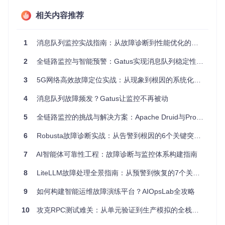
某支付平台在一次系统升级后，出现部分交易被重复处理的严
相关内容推荐
重问题，造成用户资金异常。技术团队排查发现，ActiveMQ
的消息确认机制配置错误，导致消费者在异常重启后未正确提
交ACK，使得broker重新投递已处理消息。更严重的是，监控
1
消息队列监控实战指南：从故障诊断到性能优化的全链路解决方案
系统未对"消息重复消费率"这一关键指标进行监控，导致问题
持续4小时后才被业务部门发现，造成直接经济损失超500万
2
全链路监控与智能预警：Gatus实现消息队列稳定性保障指南
元。
3
5G网络高效故障定位实战：从现象到根因的系统化排查指南
微服务架构中的消息延迟连锁反应
某出行平台在暴雨天气期间，用户打车订单响应时间从正常的
4
消息队列故障频发？Gatus让监控不再被动
2秒延长至30秒以上。初步排查发现Kafka主题的消息延迟从平
均50ms激增至8秒，根源在于监控系统未配置分区消费延迟的
5
全链路监控的挑战与解决方案：Apache Druid与Prometheus深度集成实战指南
阈值告警。当某个分区的消费者实例异常退出后，分区重平衡
过程中产生的消息延迟未被及时发现，导致下游服务因等待消
6
Robusta故障诊断实战：从告警到根因的6个关键突破点
息超时而引发连锁反应，平台整体可用性下降60%。
7
AI智能体可靠性工程：故障诊断与监控体系构建指南
工具核心能力拆解：Gatus如何适配消息队列监
8
LiteLLM故障处理全景指南：从预警到恢复的7个关键步骤
控需求
9
如何构建智能运维故障演练平台？AIOpsLab全攻略
多维度健康检查引擎：构建消息队列的全方位体检系统
10
攻克RPC测试难关：从单元验证到生产模拟的全栈测试实践
Gatus的核心优势在于其灵活的端点检查机制，能够针对不同
类型消息队列的特性设计定制化检查方案。通过Watchdog组