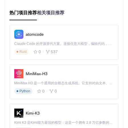
件定期执行预定义检查，结合Storage模块持久化历史数据，
形成完整的监控闭环。该引擎支持TCP端口探测、HTTP API
热门项目推荐
相关项目推荐
调用、自定义命令执行等多种检查方式，可精准覆盖消息队列
的基础连通性、管理接口健康状态和业务指标等不同层面。
图表1：Gatus监控消息队列的核心架构示意图
atomcode
Claude Code 的开源替代方案。连接任意大模型，编辑代码，运行命令，自动验证 — 全自动执行。用 Rust 构建，极致性能。 ｜ An open-source alternative to Claude Code. Connect any LLM, edit code, run commands, and verify changes — autonomously. Built in Rust for speed. Get Started
图表1展示了Gatus从端点监控到告警通知的完整流程，包括W
0
537
Rust
atchdog评估端点状态、Alerting模块触发告警、Storage持久
化数据以及UI展示等核心组件
智能告警策略：实现消息队列异常的精准识别与及时响应
MiniMax-H3
Gatus的告警系统采用"条件触发-分级通知"的设计理念，通过
可配置的告警规则实现精细化监控。与传统监控工具相比，其
MiniMax H3 是一个通用的全模态生成系统。它支持对由文本、图像、视频和音频组成的多模态上下文进行统一理解，并能生成分辨率高达 2K、时长可达 15 秒的带原生立体声音频的视频。得益于面向任务泛化的系统设计，H3 在预训练阶段就已具备广泛的多模态上下文理解与生成能力，能够出色地执行复杂的多模态指令。
独特优势在于支持基于表达式的复杂条件判断，例如"当队列
0
0
Python
长度连续5分钟超过阈值且消费速率下降30%时触发告警"。告
警通知通过Provider模块支持Slack、PagerDuty、Email等20
+种渠道，同时提供"告警抑制"和"告警聚合"功能，有效避免告
警风暴。
Kimi-K3
数据可视化与趋势分析：从监控数据中挖掘性能瓶颈
Kimi K3 是Kimi能力最强的模型：这是一个拥有 2.8 万亿参数的混合专家（MoE）模型，具备原生视觉理解能力，并支持 100 万 token 的上下文窗口。
Gatus通过内置的Metrics模块收集关键性能指标，并支持与Gr