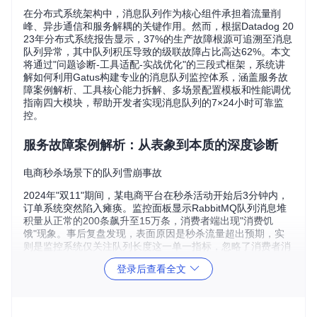
在分布式系统架构中，消息队列作为核心组件承担着流量削
峰、异步通信和服务解耦的关键作用。然而，根据Datadog 20
23年分布式系统报告显示，37%的生产故障根源可追溯至消息
队列异常，其中队列积压导致的级联故障占比高达62%。本文
将通过"问题诊断-工具适配-实战优化"的三段式框架，系统讲
解如何利用Gatus构建专业的消息队列监控体系，涵盖服务故
障案例解析、工具核心能力拆解、多场景配置模板和性能调优
指南四大模块，帮助开发者实现消息队列的7×24小时可靠监
控。
服务故障案例解析：从表象到本质的深度诊断
电商秒杀场景下的队列雪崩事故
2024年"双11"期间，某电商平台在秒杀活动开始后3分钟内，
订单系统突然陷入瘫痪。监控面板显示RabbitMQ队列消息堆
积量从正常的200条飙升至15万条，消费者端出现"消费饥
饿"现象。事后复盘发现，表面原因是秒杀流量超出预期，实
则是监控系统仅关注队列长度这一单一指标，忽略了消费者消
费速率与生产者速率的失衡预警。当生产者速率达到消费者处
登录后查看全文
理能力的3倍时，系统未能及时触发限流机制，最终导致消息
堆积引发的级联超时。
金融交易系统的消息重复消费灾难