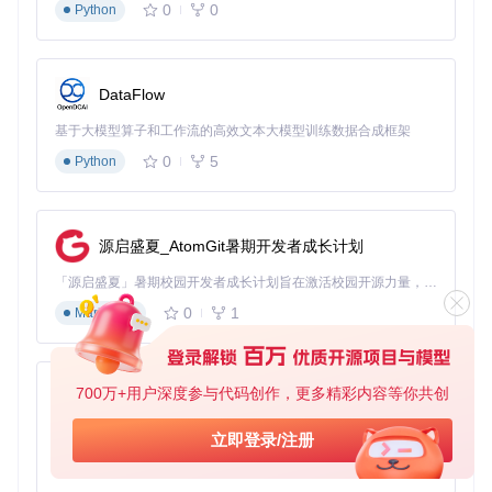
0
0
启用方式：在插件配置中勾选"空格键快速开包"
Python
使用方法：打开卡包界面后，按空格键可自动开启5个卡包
提示：开包过程中按ESC键可随时暂停
自动分解功能
：
DataFlow
配置路径：
Hearthstone/BepInEx/config/HsMod.cfg
基于大模型算子和工作流的高效文本大模型训练数据合成框架
设置"自动分解"选项为"已收集满的卡牌"或"重复卡牌"
0
5
Python
选择分解优先级："优先分解普通卡"或"优先分解金卡"
收藏管理增强
：
源启盛夏_AtomGit暑期开发者成长计划
启用"显示9+收藏夹数量"功能
配置"DBID信息显示"：右击任意卡牌即可查看详细数据库ID
「源启盛夏」暑期校园开发者成长计划旨在激活校园开源力量，通过积分激励、认证扶持、资源倾斜等形式，引导高校组织和开发者完成「入驻 — 建项目 — 做贡献 — 获认证 — 得资源」的完整闭环。无论你是想带领社团入驻平台的组织者，还是希望用代码贡献证明自己的开发者，都能在这里找到属于你的成长路径。
📊 对战体验优化方案
0
1
Markdown
适用场景
：希望获得更流畅对战体验，需要策略辅助的玩家。
关键功能配置
：
700万+用户深度参与代码创作，更多精彩内容等你共创
py-xiaozhi
表情控制
：
基于Python的Xiaozhi AI，适用于想要完整Xiaozhi体验而无需拥有专用硬件的用户。
立即登录/注册
配置路径：
Hearthstone/BepInEx/config/HsMod.cfg
选项包括："完全屏蔽对手表情"、"限制每回合表情次
0
1
Python
数"、"仅显示友好表情"