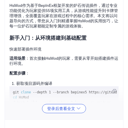
HsMod作为基于BepInEx框架开发的炉石传说插件，通过专业
功能优化为玩家提供55项实用工具，从游戏性能提升到卡牌管
理增强，全面覆盖玩家在游戏过程中的核心需求。本文将以问
题导向的方式，带您从入门到精通掌握HsMod的实用技巧，让
每一位炉石玩家都能定制专属的游戏体验。
新手入门：从环境搭建到基础配置
快速部署插件环境
适用场景
：首次接触HsMod的玩家，需要从零开始搭建插件运
行环境。
配置步骤
：
获取项目源码并编译
git 
clone
cd
 HsMod

登录后查看全文
部署编译结果：将生成的
HsMod.dll
文件复制到炉石传说
游戏目录下的
BepInEx/plugins
文件夹
配置BepInEx环境：确保
BepInEx
框架已正确安装，所有