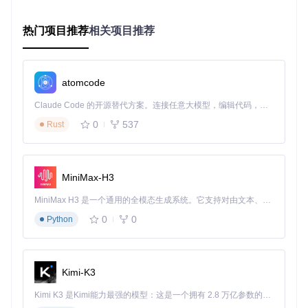
核心功能模块：提升游戏体验的关键配置
热门项目推荐
相关项目推荐
⚡ 游戏性能优化设置
适用场景
：游戏运行卡顿、动画冗长影响体验的玩家。
配置步骤
：
atomcode
进入游戏设置界面，找到HsMod配置面板
Claude Code 的开源替代方案。连接任意大模型，编辑代码，运行命令，自动验证 — 全自动执行。用 Rust 构建，极致性能。 ｜ An open-source alternative to Claude Code. Connect any LLM, edit code, run commands, and verify changes — autonomously. Built in Rust for speed. Get Started
调整"游戏速度"选项，可设置8倍速（默认）或最高32倍速
0
537
Rust
启用"帧率优化"选项，设置适合硬件的帧率上限
勾选"跳过冗余动画"，减少不必要的视觉效果
效果对比
：
MiniMax-H3
未优化前：完整动画时长约12秒/回合
MiniMax H3 是一个通用的全模态生成系统。它支持对由文本、图像、视频和音频组成的多模态上下文进行统一理解，并能生成分辨率高达 2K、时长可达 15 秒的带原生立体声音频的视频。得益于面向任务泛化的系统设计，H3 在预训练阶段就已具备广泛的多模态上下文理解与生成能力，能够出色地执行复杂的多模态指令。
优化后：关键动画保留，回合时间缩短至3秒以内
0
0
Python
🔧 卡牌管理增强功能
适用场景
：卡牌收藏量大，需要高效管理的玩家。
核心功能配置
：
Kimi-K3
智能开包系统
：
Kimi K3 是Kimi能力最强的模型：这是一个拥有 2.8 万亿参数的混合专家（MoE）模型，具备原生视觉理解能力，并支持 100 万 token 的上下文窗口。