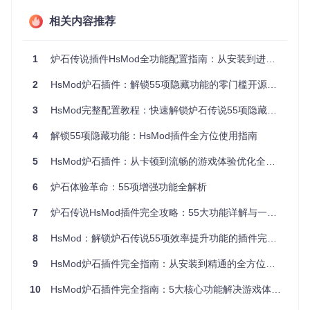
依赖的DLL文件位于游戏根目录
相关内容推荐
效果验证
：启动游戏后，在主界面右下角会显示HsMod版本信
息，表明插件已成功加载。
1
炉石传说插件HsMod全功能配置指南：从安装到进阶优化
多平台配置差异处理
适用场景
：不同操作系统用户需要针对性配置插件环境。
2
HsMod炉石插件：解锁55项隐藏功能的零门槛开源工具全攻略
Windows系统配置
：
3
HsMod完整配置教程：快速解锁炉石传说55项隐藏功能
下载BepInEx_x86并解压到炉石根目录
4
解锁55项隐藏功能：HsMod插件全方位使用指南
创建
BepInEx/unstripped_corlib/
目录
复制
HsMod/UnstrippedCorlib
下所有DLL文件到上述目
5
HsMod炉石插件：从卡顿到流畅的游戏体验优化全方案
录
修改
doorstop_config.ini
文件：
dllSearchPathOverr
6
炉石体验革命：55项增强功能全解析
ide=BepInEx\unstripped_corlib
7
炉石传说HsMod插件完全攻略：55大功能详解与一键安装手册
Mac/Linux系统配置
：
8
HsMod：解锁炉石传说55项效率提升功能的插件完全指南
确保Unity和Mono版本与炉石传说一致
修改启动脚本文件中的路径配置
9
HsMod炉石插件完全指南：从安装到精通的全方位解决方案
复制
HsMod/UnstrippedCorlibUnix
目录下的库文件到对
10
HsMod炉石插件完全指南：5大核心功能解决游戏体验痛点
应位置