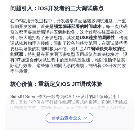
问题引入：iOS开发者的三大调试痛点
在iOS应用开发过程中，开发者常常面临诸多调试难题，严重
影响开发效率。首先是
频繁编译部署的时间成本
，每一次代码
修改都需要重新编译并安装到设备，这个过程往往需要数分
钟，极大地打断了开发思路。其次是
USB连接的局限性
，传统
调试依赖物理连接线，限制了设备的移动范围，在测试某些需
要移动场景的功能时极为不便。最后是
JIT编译缺失导致的性
能瓶颈
，特别是在开发图形密集型应用或复杂算法模块时，没
有JIT加速会使调试过程中的应用响应迟缓，难以准确评估实
际运行效果。这些痛点如同无形的枷锁，制约着iOS开发的效
率与质量。
核心价值：重新定义iOS JIT调试体验
SideJITServer作为一款专为iOS 17+设计的JIT编译启用工
具，其核心价值在于打破传统调试模式的束缚。它通过无线或
USB连接方式，在Windows、macOS和Linux系统上为iOS设
备提供即时编译支持，无需复杂的配置流程。与传统调试方案
登录后查看全文
相比，SideJITServer带来了显著的改变：
对比
传统调试方案
SideJITServer
维度