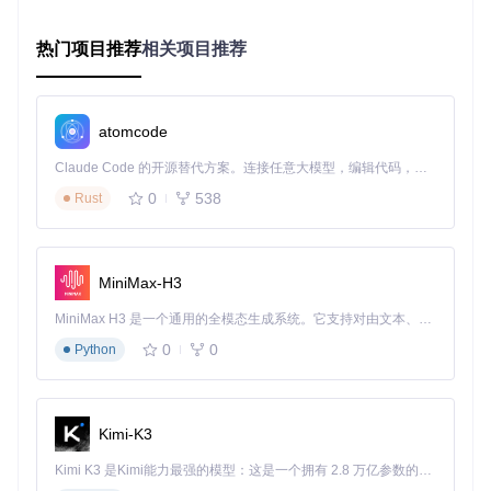
venv\Scripts\activate     
# Windows
热门项目推荐
相关项目推荐
获取项目代码
克隆项目仓库到本地：
atomcode
git 
clone
cd
Claude Code 的开源替代方案。连接任意大模型，编辑代码，运行命令，自动验证 — 全自动执行。用 Rust 构建，极致性能。 ｜ An open-source alternative to Claude Code. Connect any LLM, edit code, run commands, and verify changes — autonomously. Built in Rust for speed. Get Started
0
538
Rust
安装依赖并启动服务
安装项目所需依赖，然后启动SideJITServer服务：
MiniMax-H3
pip install -r requirements.txt

MiniMax H3 是一个通用的全模态生成系统。它支持对由文本、图像、视频和音频组成的多模态上下文进行统一理解，并能生成分辨率高达 2K、时长可达 15 秒的带原生立体声音频的视频。得益于面向任务泛化的系统设计，H3 在预训练阶段就已具备广泛的多模态上下文理解与生成能力，能够出色地执行复杂的多模态指令。
0
0
Python
⚠️
注意事项
：启动服务前，请确保iOS设备与计算机处于
同一网络环境，且在设备上信任该计算机以建立安全连
接。
Kimi-K3
连接设备：无线与USB两种模式选择
无线连接
：在设备上打开设置，进入无线局域网，找到并连
Kimi K3 是Kimi能力最强的模型：这是一个拥有 2.8 万亿参数的混合专家（MoE）模型，具备原生视觉理解能力，并支持 100 万 token 的上下文窗口。
接与计算机相同的网络，然后在SideJITServer控制台中输