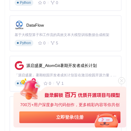
入设备的IP地址进行配对。
0
0
Python
USB连接
：使用数据线将iOS设备连接到计算机，系统会自
动识别设备，无需额外配置IP地址。
启用JIT：选定应用即时生效
DataFlow
在SideJITServer控制台中，列出已连接设备上的应用列表，
输入目标应用的序号即可启用JIT功能。启用后，应用将立即
基于大模型算子和工作流的高效文本大模型训练数据合成框架
获得即时编译支持，代码修改无需重新部署即可生效。
0
5
Python
深度解析：SideJITServer工作原理解析
JIT激活流程揭秘
源启盛夏_AtomGit暑期开发者成长计划
SideJITServer的核心工作流程主要包括三个阶段：
「源启盛夏」暑期校园开发者成长计划旨在激活校园开源力量，通过积分激励、认证扶持、资源倾斜等形式，引导高校组织和开发者完成「入驻 — 建项目 — 做贡献 — 获认证 — 得资源」的完整闭环。无论你是想带领社团入驻平台的组织者，还是希望用代码贡献证明自己的开发者，都能在这里找到属于你的成长路径。
设备发现与认证
0
1
Markdown
服务启动后，通过Bonjour服务或USB协议扫描局域网内的
iOS设备，建立安全连接时需用户在设备上确认信任，防
止未经授权的访问。
700万+用户深度参与代码创作，更多精彩内容等你共创
py-xiaozhi
JIT权限协商
基于Python的Xiaozhi AI，适用于想要完整Xiaozhi体验而无需拥有专用硬件的用户。
计算机与设备建立连接后，SideJITServer向iOS设备发送J
立即登录/注册
IT激活请求，设备验证请求合法性后授予临时JIT权限。
0
1
Python