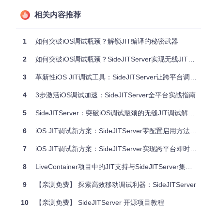
连接
依赖USB物理连接，移
支持无线/USB双模
相关内容推荐
方式
动受限
式，灵活便捷
编译
每次修改需完整编译部
实时JIT编译，代码变
1
如何突破iOS调试瓶颈？解锁JIT编译的秘密武器
效率
署，耗时久
动即时生效
配置
2
如何突破iOS调试瓶颈？SideJITServer实现无线JIT编译的技术方案
需手动配置多种开发工
简化配置流程，快速上
复杂
具，步骤繁琐
手
度
3
革新性iOS JIT调试工具：SideJITServer让跨平台调试效率倍增
跨平
全面支持Windows、m
4
3步激活iOS调试加速：SideJITServer全平台实战指南
台支
多平台适配困难
acOS和Linux
持
5
SideJITServer：突破iOS调试瓶颈的无缝JIT调试解决方案
实践指南：快速部署与使用流程
6
iOS JIT调试新方案：SideJITServer零配置启用方法与跨平台兼容性解析
快速部署：3步完成环境配置
7
iOS JIT调试新方案：SideJITServer实现跨平台即时编译
准备Python环境
8
LiveContainer项目中的JIT支持与SideJITServer集成指南
确保系统已安装Python 3.8及以上版本，打开终端执行以
下命令创建并激活虚拟环境：
9
【亲测免费】 探索高效移动调试利器：SideJITServer
10
【亲测免费】 SideJITServer 开源项目教程
source
 venv/bin/activate  
# Linux/macOS